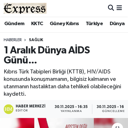
ALAYKÖY
Hava Durumu
Gündem
KKTC
Güney Kıbrıs
Türkiye
Dünya
ALSANCAK
Trafik Durumu
HABERLER
SAĞLIK
1 Aralık Dünya AİDS
BİLİM
Süper Lig Puan Durumu ve Fikstür
Günü...
ÇATALKÖY
Tüm Manşetler
Kıbrıs Türk Tabipleri Birliği (KTTB), HIV/AIDS
konusunda konuşmamanın, bilgisiz kalmanın ve
DÜNYA
Son Dakika Haberleri
utanmanın hastalıktan daha tehlikeli olabileceğini
kaydetti.
EĞİTİM
Haber Arşivi
HABER MERKEZI
30.11.2025 - 16:35
30.11.2025 - 16:
EKONOMİ
EDITÖR
YAYINLANMA
GÜNCELLEME
ENGLISH