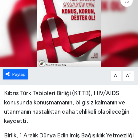
ESENTEPE
GAZİMAĞUSA
GİRNE
GÜNDEM
GÜNEY KIBRIS
Paylaş
-
+
A
A
İÇ HABERLER
Kıbrıs Türk Tabipleri Birliği (KTTB), HIV/AIDS
konusunda konuşmamanın, bilgisiz kalmanın ve
KÜLTÜR SANAT
utanmanın hastalıktan daha tehlikeli olabileceğini
kaydetti.
LAPTA
Birlik, 1 Aralık Dünya Edinilmiş Bağışıklık Yetmezliği
LEFKOŞA