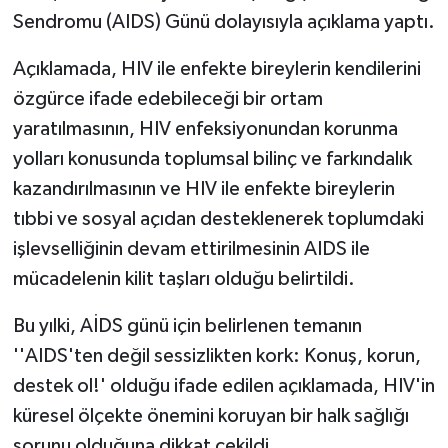
Sendromu (AIDS) Günü dolayısıyla açıklama yaptı.
MAGAZİN
Açıklamada, HIV ile enfekte bireylerin kendilerini
özgürce ifade edebileceği bir ortam
Nöbetçi Eczaneler
yaratılmasının, HIV enfeksiyonundan korunma
ÖZEL HABER
yolları konusunda toplumsal bilinç ve farkındalık
kazandırılmasının ve HIV ile enfekte bireylerin
SAĞLIK
tıbbi ve sosyal açıdan desteklenerek toplumdaki
işlevselliğinin devam ettirilmesinin AIDS ile
SİYASET
mücadelenin kilit taşları olduğu belirtildi.
SPOR
Bu yılki, AİDS günü için belirlenen temanın
TATLISU
''AIDS'ten değil sessizlikten kork: Konuş, korun,
destek ol!' olduğu ifade edilen açıklamada, HIV'in
TEKNOLOJİ
küresel ölçekte önemini koruyan bir halk sağlığı
sorunu olduğuna dikkat çekildi.