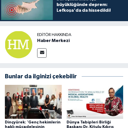
büyüklüğünde deprem:
Lefkoşa'da da hissedildi!
EDITÖR HAKKINDA
Haber Merkezi
Bunlar da ilginizi çekebilir
Dinçyürek: 'Genç hekimlerin
Dünya Tabipleri Birliği
haklı mücadelesinin
Başkanı Dr. Kitulu Kıbrıs