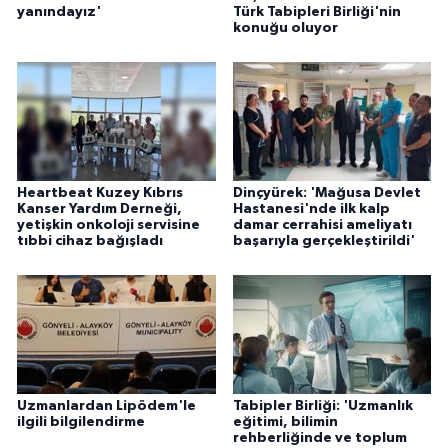
yanındayız'
Türk Tabipleri Birliği'nin
konuğu oluyor
Heartbeat Kuzey Kıbrıs
Dinçyürek: 'Mağusa Devlet
Kanser Yardım Derneği,
Hastanesi'nde ilk kalp
yetişkin onkoloji servisine
damar cerrahisi ameliyatı
tıbbi cihaz bağışladı
başarıyla gerçekleştirildi'
Uzmanlardan Lipödem'le
Tabipler Birliği: 'Uzmanlık
ilgili bilgilendirme
eğitimi, bilimin
rehberliğinde ve toplum