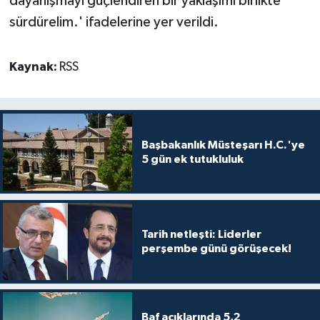
dayanışmayı güçlendiren bir yaklaşımı birlikte
sürdürelim.' ifadelerine yer verildi.
Kaynak:
RSS
Başbakanlık Müsteşarı H.C.'ye
5 gün ek tutukluluk
Tarih netleşti: Liderler
perşembe günü görüşecek!
Baf açıklarında 5,2