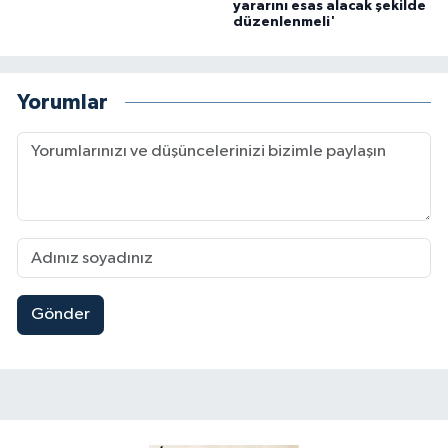
yararını esas alacak şekilde
düzenlenmeli'
Yorumlar
Gönder