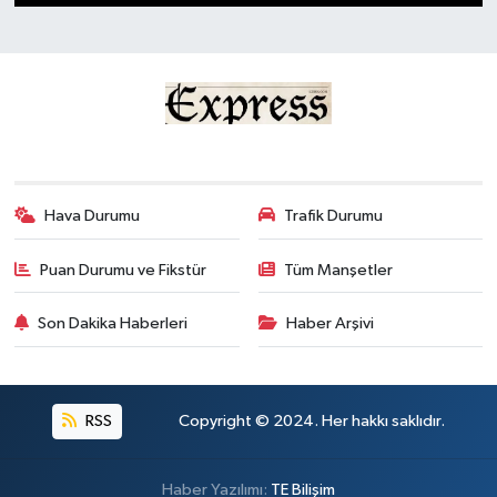
1
2
3
4
ESENTEPE
GAZİMAĞUSA
GİRNE
GÜNDEM
Hava Durumu
Trafik Durumu
GÜNEY KIBRIS
Puan Durumu ve Fikstür
Tüm Manşetler
İÇ HABERLER
Son Dakika Haberleri
Haber Arşivi
KÜLTÜR SANAT
RSS
Copyright © 2024. Her hakkı saklıdır.
LAPTA
Haber Yazılımı:
TE Bilişim
LEFKOŞA