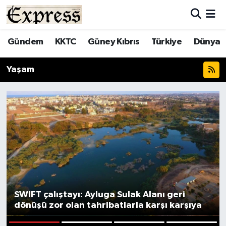
ALAYKÖY
Hava Durumu
Gündem
KKTC
Güney Kıbrıs
Türkiye
Dünya
ALSANCAK
Trafik Durumu
Yaşam
BİLİM
Süper Lig Puan Durumu ve Fikstür
ÇATALKÖY
Tüm Manşetler
DÜNYA
Son Dakika Haberleri
EĞİTİM
Haber Arşivi
EKONOMİ
SWIFT çalıştayı: Ayluga Sulak Alanı geri
dönüşü zor olan tahribatlarla karşı karşıya
ENGLISH