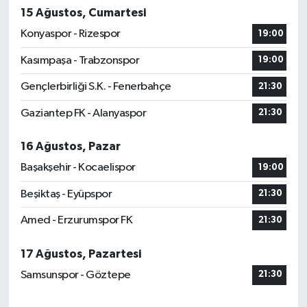
15 Ağustos, Cumartesi
MAGAZİN
Konyaspor - Rizespor
19:00
Kasımpaşa - Trabzonspor
19:00
Nöbetçi Eczaneler
Gençlerbirliği S.K. - Fenerbahçe
21:30
ÖZEL HABER
Gaziantep FK - Alanyaspor
21:30
SAĞLIK
16 Ağustos, Pazar
Başakşehir - Kocaelispor
19:00
SİYASET
Beşiktaş - Eyüpspor
21:30
SPOR
Amed - Erzurumspor FK
21:30
TATLISU
17 Ağustos, Pazartesi
Samsunspor - Göztepe
21:30
TEKNOLOJİ