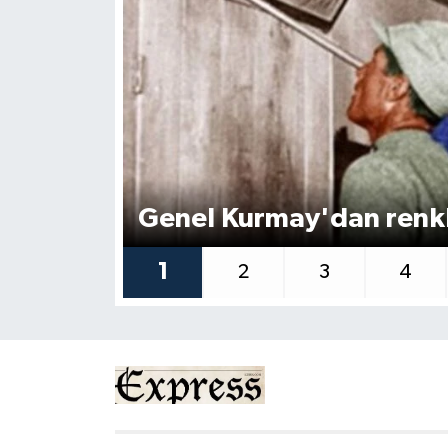
ESENTEPE
GAZİMAĞUSA
GİRNE
GÜNDEM
Genel Kurmay'dan renkli
GÜNEY KIBRIS
1
2
3
4
İÇ HABERLER
KÜLTÜR SANAT
LAPTA
LEFKOŞA