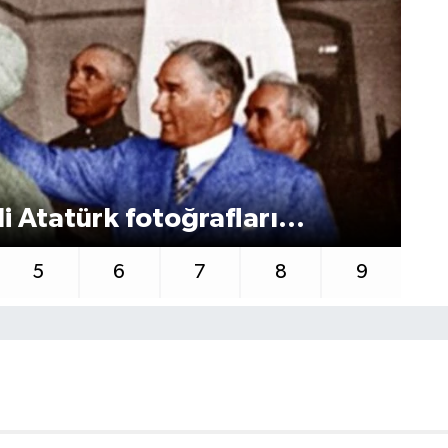
 Atatürk fotoğrafları...
MA
5
6
7
8
9