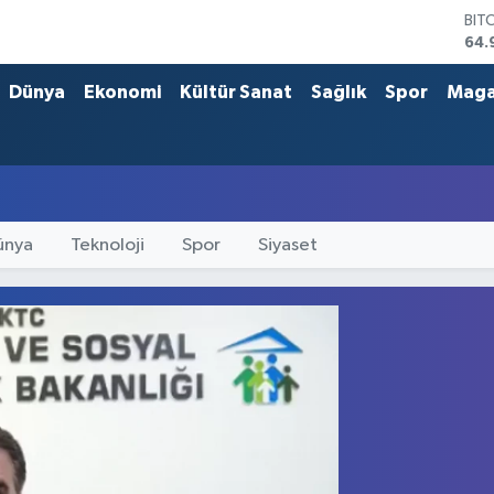
BIT
64.
DO
47,
Dünya
Ekonomi
Kültür Sanat
Sağlık
Spor
Maga
EU
55,
STE
64,
GRA
666
BİS
ünya
Teknoloji
Spor
Siyaset
13.