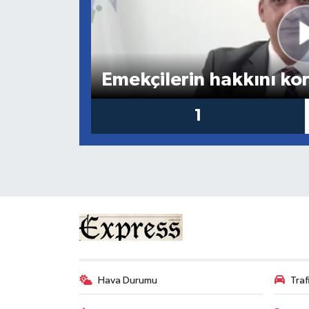
ESENTEPE
GAZİMAĞUSA
Emekçilerin hakkını ko
GİRNE
1
GÜNDEM
GÜNEY KIBRIS
İÇ HABERLER
KÜLTÜR SANAT
LAPTA
Hava Durumu
Tra
LEFKOŞA