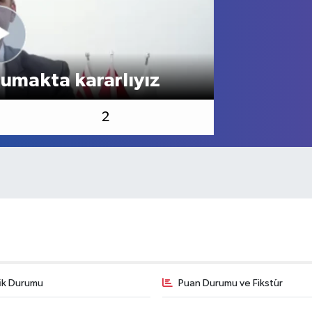
rumakta kararlıyız
Erdoğan'
2
fik Durumu
Puan Durumu ve Fikstür