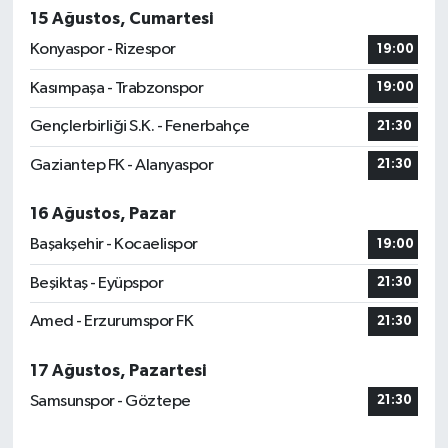
15 Ağustos, Cumartesi
MAGAZİN
Konyaspor - Rizespor
19:00
Kasımpaşa - Trabzonspor
19:00
Nöbetçi Eczaneler
Gençlerbirliği S.K. - Fenerbahçe
21:30
ÖZEL HABER
Gaziantep FK - Alanyaspor
21:30
SAĞLIK
16 Ağustos, Pazar
Başakşehir - Kocaelispor
19:00
SİYASET
Beşiktaş - Eyüpspor
21:30
SPOR
Amed - Erzurumspor FK
21:30
TATLISU
17 Ağustos, Pazartesi
Samsunspor - Göztepe
21:30
TEKNOLOJİ