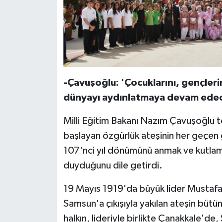
-Çavuşoğlu: 'Çocuklarını, gençlerini
dünyayı aydınlatmaya devam edec
Milli Eğitim Bakanı Nazım Çavuşoğlu
başlayan özgürlük ateşinin her geçen
107'nci yıl dönümünü anmak ve kutlam
duyduğunu dile getirdi.
19 Mayıs 1919'da büyük lider Mustafa
Samsun'a çıkışıyla yakılan ateşin büt
halkın, lideriyle birlikte Çanakkale'd