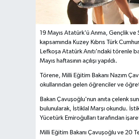
MAGAZİN
Nöbetçi Eczaneler
19 Mayıs Atatürk'ü Anma, Gençlik ve 
kapsamında Kuzey Kıbrıs Türk Cumhuriy
ÖZEL HABER
Lefkoşa Atatürk Anıtı'ndaki törenle ba
Mayıs haftasının açılışı yapıldı.
SAĞLIK
Törene, Milli Eğitim Bakanı Nazım Çav
SİYASET
okullarından gelen öğrenciler ve öğret
SPOR
Bakan Çavuşoğlu'nun anıta çelenk su
bulunularak, İstiklal Marşı okundu. İst
TATLISU
Yücetürk Emiroğulları tarafından işaret 
TEKNOLOJİ
Milli Eğitim Bakanı Çavuşoğlu ve 20