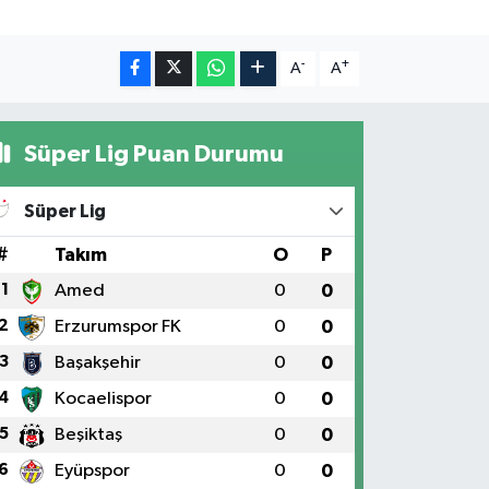
-
+
A
A
Süper Lig Puan Durumu
Süper Lig
#
Takım
O
P
1
Amed
0
0
2
Erzurumspor FK
0
0
3
Başakşehir
0
0
4
Kocaelispor
0
0
5
Beşiktaş
0
0
6
Eyüpspor
0
0