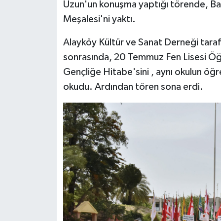
TİCARET
Uzun'un konuşma yaptığı törende, Baka
Meşalesi'ni yaktı.
YAŞAM
Alayköy Kültür ve Sanat Derneği tarafı
sonrasında, 20 Temmuz Fen Lisesi Öğr
Gençliğe Hitabe'sini , aynı okulun öğ
okudu. Ardından tören sona erdi.