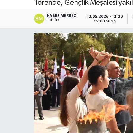
Törende, Gençlik Meşalesi yakıla
ESENTEPE
HABER MERKEZI
12.05.2026 - 13:00
EDITÖR
YAYINLANMA
GAZİMAĞUSA
GİRNE
GÜNDEM
GÜNEY KIBRIS
İÇ HABERLER
KÜLTÜR SANAT
LAPTA
LEFKOŞA