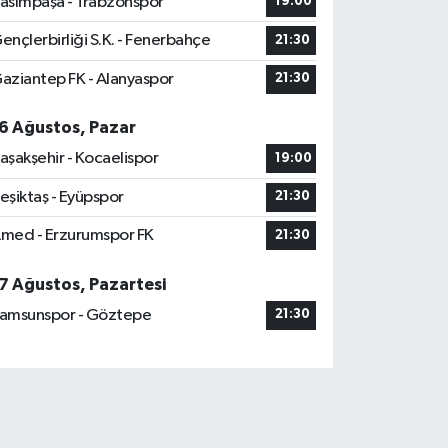
asımpaşa - Trabzonspor
19:00
ençlerbirliği S.K. - Fenerbahçe
21:30
aziantep FK - Alanyaspor
21:30
6 Ağustos, Pazar
aşakşehir - Kocaelispor
19:00
eşiktaş - Eyüpspor
21:30
med - Erzurumspor FK
21:30
7 Ağustos, Pazartesi
amsunspor - Göztepe
21:30