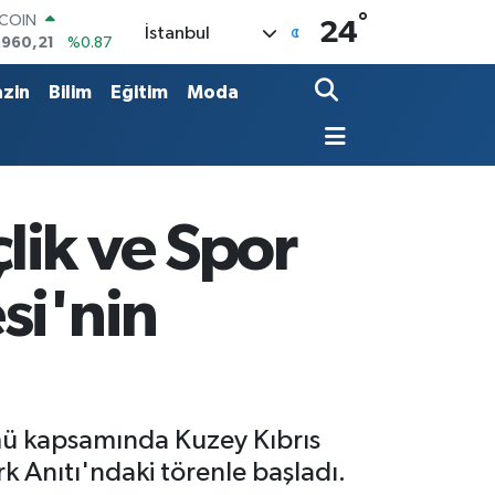
°
LAR
24
İstanbul
,7436
%0.18
RO
,2510
%0.32
zin
Bilim
Eğitim
Moda
ERLİN
,4811
%0.38
AM ALTIN
60.55
%0.03
ST100
.779
%-14
lik ve Spor
TCOIN
.960,21
%0.87
si'nin
mü kapsamında Kuzey Kıbrıs
k Anıtı'ndaki törenle başladı.