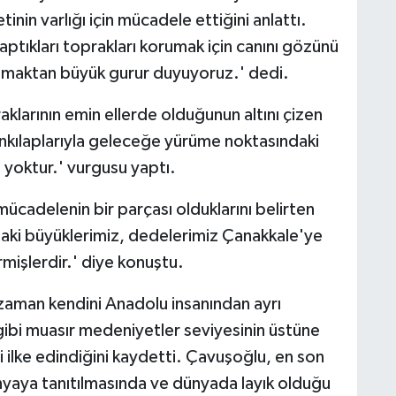
tinin varlığı için mücadele ettiğini anlattı.
aptıkları toprakları korumak için canını gözünü
olmaktan büyük gurur duyuyoruz.' dedi.
aklarının emin ellerde olduğunun altını çizen
inkılaplarıyla geleceğe yürüme noktasındaki
 yoktur.' vurgusu yaptı.
ücadelenin bir parçası olduklarını belirten
i büyüklerimiz, dedelerimiz Çanakkale'ye
işlerdir.' diye konuştu.
r zaman kendini Anadolu insanından ayrı
gibi muasır medeniyetler seviyesinin üstüne
i ilke edindiğini kaydetti. Çavuşoğlu, en son
nyaya tanıtılmasında ve dünyada layık olduğu