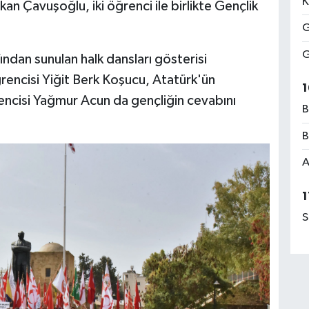
K
n Çavuşoğlu, iki öğrenci ile birlikte Gençlik
G
G
ndan sunulan halk dansları gösterisi
encisi Yiğit Berk Koşucu, Atatürk'ün
1
rencisi Yağmur Acun da gençliğin cevabını
B
B
A
1
S