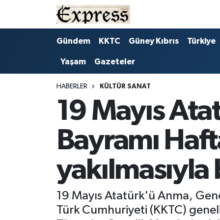
ALAYKÖY
Hava Durumu
Gündem
KKTC
Güney Kıbrıs
Türkiye
Yaşam
Gazeteler
ALSANCAK
Trafik Durumu
BİLİM
Süper Lig Puan Durumu ve Fikstür
HABERLER
KÜLTÜR SANAT
19 Mayıs Ata
ÇATALKÖY
Tüm Manşetler
Bayramı Haft
DÜNYA
Son Dakika Haberleri
yakılmasıyla 
EĞİTİM
Haber Arşivi
EKONOMİ
19 Mayıs Atatürk'ü Anma, Genç
Türk Cumhuriyeti (KKTC) genelin
ENGLISH