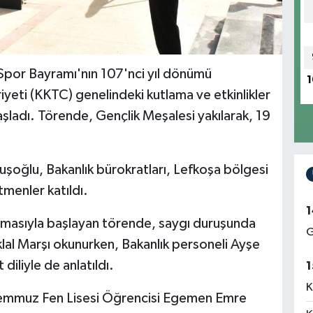
Spor Bayramı'nın 107'nci yıl dönümü
1
eti (KKTC) genelindeki kutlama ve etkinlikler
şladı. Törende, Gençlik Meşalesi yakılarak, 19
uşoğlu, Bakanlık bürokratları, Lefkoşa bölgesi
menler katıldı.
1
nmasıyla başlayan törende, saygı duruşunda
G
iklal Marşı okunurken, Bakanlık personeli Ayşe
diliyle de anlatıldı.
1
K
 Temmuz Fen Lisesi Öğrencisi Egemen Emre