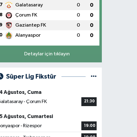
7
Galatasaray
0
0
8
Çorum FK
0
0
9
Gaziantep FK
0
0
0
Alanyaspor
0
0
Detaylar için tıklayın
Süper Lig Fikstür
4 Ağustos, Cuma
alatasaray - Çorum FK
21:30
5 Ağustos, Cumartesi
onyaspor - Rizespor
19:00