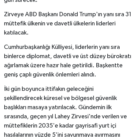
Zirveye ABD Başkanı Donald Trump'ın yanı sıra 31
MAGAZİN
müttefik ülkenin ve davetli ülkelerin liderleri
Nöbetçi Eczaneler
katılacak.
ÖZEL HABER
Cumhurbaşkanlığı Külliyesi, liderlerin yanı sıra
binlerce diplomat, davetli ve üst düzey bürokratı
SAĞLIK
ağırlamak üzere hazır hale getirildi. Başkentte
geniş çaplı güvenlik önlemleri alındı.
SİYASET
İki gün boyunca ittifakın geleceğini
SPOR
şekillendirecek küresel ve bölgesel güvenlik
başlıkları masaya yatırılacak. Gündemin ilk
TATLISU
sırasında, geçen yıl Lahey Zirvesi'nde verilen ve
TEKNOLOJİ
müttefiklerin 2035'e kadar gayrisafi yurt içi
hasılalarının yüzde 5'ini savunmaya ayırmasını