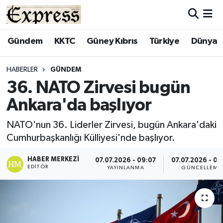
ALAYKÖY
Hava Durumu
Gündem
KKTC
Güney Kıbrıs
Türkiye
Dünya
ALSANCAK
Trafik Durumu
HABERLER
GÜNDEM
36. NATO Zirvesi bugün
BİLİM
Süper Lig Puan Durumu ve Fikstür
Ankara'da başlıyor
ÇATALKÖY
Tüm Manşetler
NATO'nun 36. Liderler Zirvesi, bugün Ankara'daki
Cumhurbaşkanlığı Külliyesi'nde başlıyor.
DÜNYA
Son Dakika Haberleri
HABER MERKEZI
07.07.2026 - 09:07
07.07.2026 - 09
EĞİTİM
Haber Arşivi
EDITÖR
YAYINLANMA
GÜNCELLEME
EKONOMİ
ENGLISH