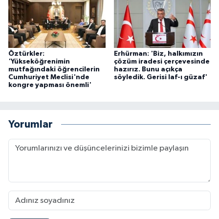
Öztürkler:
Erhürman: 'Biz, halkımızın
'Yükseköğrenimin
çözüm iradesi çerçevesinde
mutfağındaki öğrencilerin
hazırız. Bunu açıkça
Cumhuriyet Meclisi'nde
söyledik. Gerisi laf-ı güzaf'
kongre yapması önemli'
Yorumlar