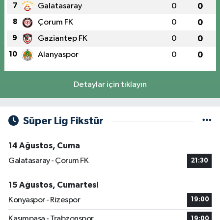
7
Galatasaray
0
0
8
Çorum FK
0
0
9
Gaziantep FK
0
0
10
Alanyaspor
0
0
Detaylar için tıklayın
Süper Lig Fikstür
14 Ağustos, Cuma
Galatasaray - Çorum FK
21:30
15 Ağustos, Cumartesi
Konyaspor - Rizespor
19:00
Kasımpaşa - Trabzonspor
19:00