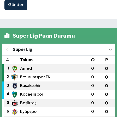
Gönder
Süper Lig Puan Durumu
Süper Lig
#
Takım
O
P
1
Amed
0
0
2
Erzurumspor FK
0
0
3
Başakşehir
0
0
4
Kocaelispor
0
0
5
Beşiktaş
0
0
6
Eyüpspor
0
0