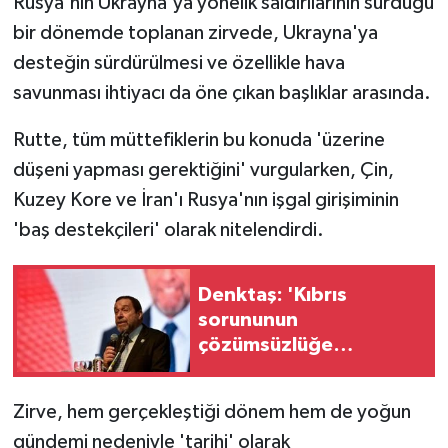
Rusya'nın Ukrayna'ya yönelik saldırılarının sürdüğü
bir dönemde toplanan zirvede, Ukrayna'ya
desteğin sürdürülmesi ve özellikle hava
savunması ihtiyacı da öne çıkan başlıklar arasında.
Rutte, tüm müttefiklerin bu konuda 'üzerine
düşeni yapması gerektiğini' vurgularken, Çin,
Kuzey Kore ve İran'ı Rusya'nın işgal girişiminin
'baş destekçileri' olarak nitelendirdi.
Denktaş: 'Kıbrıs
sorununun
çözümsüzlüğe
sürüklenmesinin asıl
nedeni BM'
Zirve, hem gerçekleştiği dönem hem de yoğun
gündemi nedeniyle 'tarihi' olarak