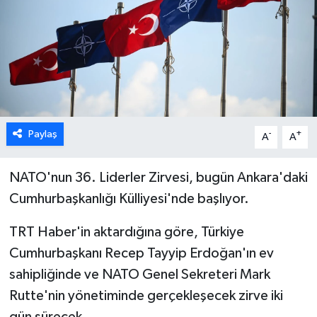
ESENTEPE
GAZİMAĞUSA
GİRNE
GÜNDEM
Paylaş
-
+
A
A
GÜNEY KIBRIS
NATO'nun 36. Liderler Zirvesi, bugün Ankara'daki
Cumhurbaşkanlığı Külliyesi'nde başlıyor.
İÇ HABERLER
TRT Haber'in aktardığına göre,
Türkiye
KÜLTÜR SANAT
Cumhurbaşkanı Recep Tayyip Erdoğan'ın ev
sahipliğinde ve NATO Genel Sekreteri Mark
LAPTA
Rutte'nin yönetiminde gerçekleşecek zirve iki
LEFKOŞA
gün sürecek.