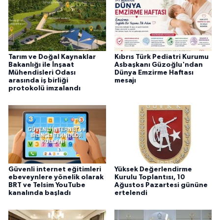
Tarım ve Doğal Kaynaklar
Kıbrıs Türk Pediatri Kurumu
Bakanlığı ile İnşaat
Asbaşkanı Güzoğlu'ndan
Mühendisleri Odası
Dünya Emzirme Haftası
arasında iş birliği
mesajı
protokolü imzalandı
Güvenli internet eğitimleri
Yüksek Değerlendirme
ebeveynlere yönelik olarak
Kurulu Toplantısı, 10
BRT ve Telsim YouTube
Ağustos Pazartesi gününe
kanalında başladı
ertelendi