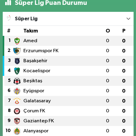
Süper Lig Puan Durumu
Süper Lig
#
Takım
O
P
1
Amed
0
0
2
Erzurumspor FK
0
0
3
Başakşehir
0
0
4
Kocaelispor
0
0
5
Beşiktaş
0
0
6
Eyüpspor
0
0
7
Galatasaray
0
0
8
Çorum FK
0
0
9
Gaziantep FK
0
0
10
Alanyaspor
0
0