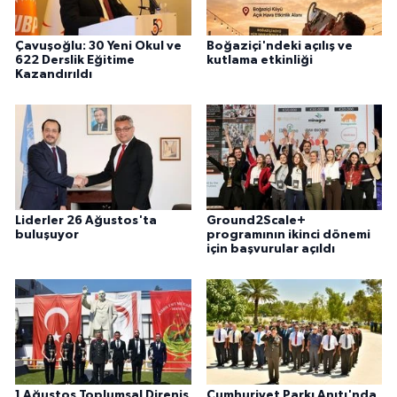
Çavuşoğlu: 30 Yeni Okul ve
Boğaziçi'ndeki açılış ve
622 Derslik Eğitime
kutlama etkinliği
Kazandırıldı
Liderler 26 Ağustos'ta
Ground2Scale+
buluşuyor
programının ikinci dönemi
için başvurular açıldı
1 Ağustos Toplumsal Direniş
Cumhuriyet Parkı Anıtı'nda