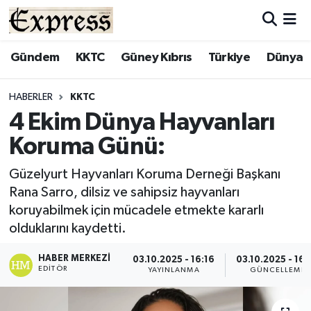
ALAYKÖY
Hava Durumu
Gündem
KKTC
Güney Kıbrıs
Türkiye
Dünya
ALSANCAK
Trafik Durumu
HABERLER
KKTC
4 Ekim Dünya Hayvanları
BİLİM
Süper Lig Puan Durumu ve Fikstür
Koruma Günü:
ÇATALKÖY
Tüm Manşetler
Güzelyurt Hayvanları Koruma Derneği Başkanı
Rana Sarro, dilsiz ve sahipsiz hayvanları
DÜNYA
Son Dakika Haberleri
koruyabilmek için mücadele etmekte kararlı
olduklarını kaydetti.
EĞİTİM
Haber Arşivi
HABER MERKEZI
03.10.2025 - 16:16
03.10.2025 - 16:
EKONOMİ
EDITÖR
YAYINLANMA
GÜNCELLEME
ENGLISH