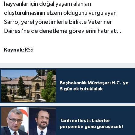
TİCARET
hayvanlar için doğal yaşam alanları
oluşturulmasının elzem olduğunu vurgulayan
YAŞAM
Sarro, yerel yönetimlerle birlikte Veteriner
Dairesi'ne de denetleme görevlerini hatırlattı.
Kaynak:
RSS
Başbakanlık Müsteşarı H.C.'ye
5 gün ek tutukluluk
Tarih netleşti: Liderler
perşembe günü görüşecek!