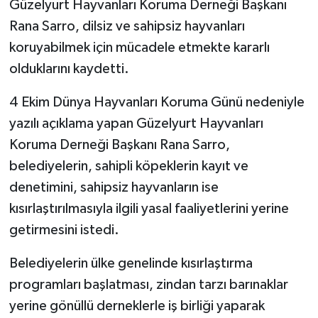
Güzelyurt Hayvanları Koruma Derneği Başkanı
Rana Sarro, dilsiz ve sahipsiz hayvanları
MAGAZİN
koruyabilmek için mücadele etmekte kararlı
olduklarını kaydetti.
Nöbetçi Eczaneler
4 Ekim Dünya Hayvanları Koruma Günü nedeniyle
ÖZEL HABER
yazılı açıklama yapan Güzelyurt Hayvanları
SAĞLIK
Koruma Derneği Başkanı Rana Sarro,
belediyelerin, sahipli köpeklerin kayıt ve
SİYASET
denetimini, sahipsiz hayvanların ise
kısırlaştırılmasıyla ilgili yasal faaliyetlerini yerine
SPOR
getirmesini istedi.
TATLISU
Belediyelerin ülke genelinde kısırlaştırma
programları başlatması, zindan tarzı barınaklar
TEKNOLOJİ
yerine gönüllü derneklerle iş birliği yaparak