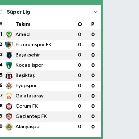
Süper Lig
#
Takım
O
P
1
Amed
0
0
2
Erzurumspor FK
0
0
3
Başakşehir
0
0
4
Kocaelispor
0
0
5
Beşiktaş
0
0
6
Eyüpspor
0
0
7
Galatasaray
0
0
8
Çorum FK
0
0
9
Gaziantep FK
0
0
0
Alanyaspor
0
0