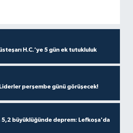
steşarı H.C.'ye 5 gün ek tutukluluk
: Liderler perşembe günü görüşecek!
da 5,2 büyüklüğünde deprem: Lefkoşa'da