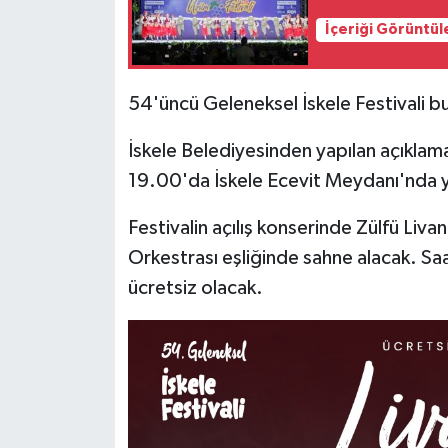
İçeriği Görüntül
MAGAZİN
Nöbetçi Eczaneler
54'üncü Geleneksel İskele Festivali b
ÖZEL HABER
İskele Belediyesinden yapılan açıklamay
19.00'da İskele Ecevit Meydanı'nda y
SAĞLIK
Festivalin açılış konserinde Zülfü Liv
SİYASET
Orkestrası eşliğinde sahne alacak. Sa
ücretsiz olacak.
SPOR
TATLISU
TEKNOLOJİ