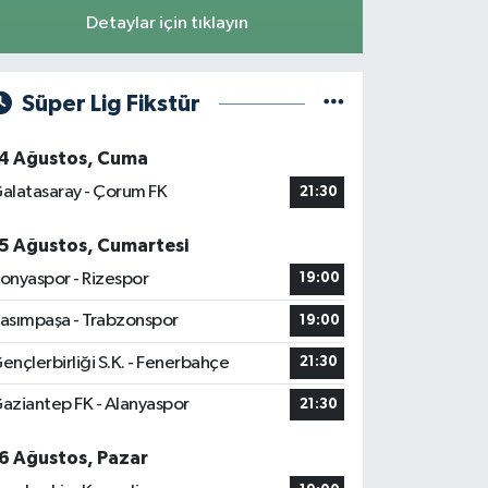
Detaylar için tıklayın
Süper Lig Fikstür
4 Ağustos, Cuma
alatasaray - Çorum FK
21:30
5 Ağustos, Cumartesi
onyaspor - Rizespor
19:00
asımpaşa - Trabzonspor
19:00
ençlerbirliği S.K. - Fenerbahçe
21:30
aziantep FK - Alanyaspor
21:30
6 Ağustos, Pazar