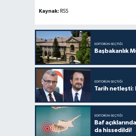
Kaynak:
RSS
EDITÖRÜN SEÇTIĞI
Başbakanlık Mü
EDITÖRÜN SEÇTIĞI
Tarih netleşti
EDITÖRÜN SEÇTIĞI
Baf açıkların
da hissedildi!