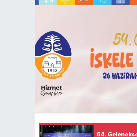
ESENTEPE
GAZİMAĞUSA
GİRNE
GÜNDEM
GÜNEY KIBRIS
İÇ HABERLER
KÜLTÜR SANAT
LAPTA
64. Gelenekse
LEFKOŞA