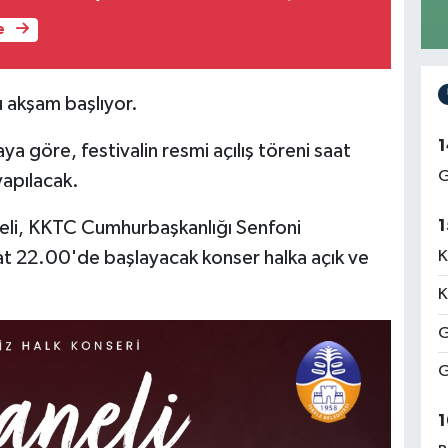
e
u akşam başlıyor.
1
a göre, festivalin resmi açılış töreni saat
G
apılacak.
1
aneli, KKTC Cumhurbaşkanlığı Senfoni
K
at 22.00'de başlayacak konser halka açık ve
K
G
G
1