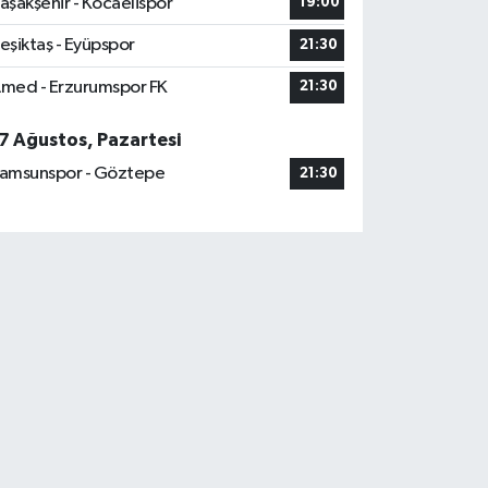
aşakşehir - Kocaelispor
19:00
eşiktaş - Eyüpspor
21:30
med - Erzurumspor FK
21:30
7 Ağustos, Pazartesi
amsunspor - Göztepe
21:30