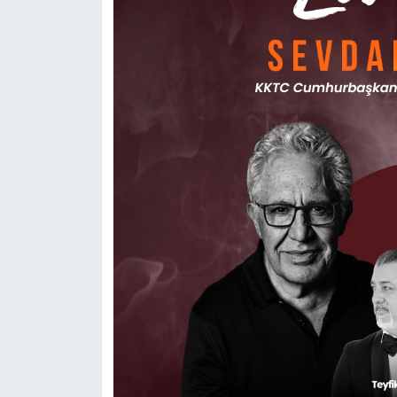
TİCARET
YAŞAM