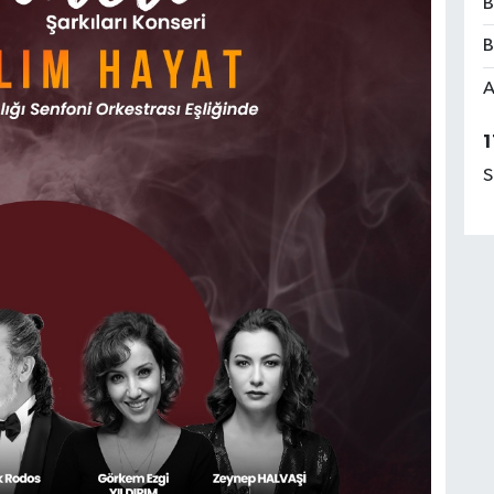
B
B
A
1
S