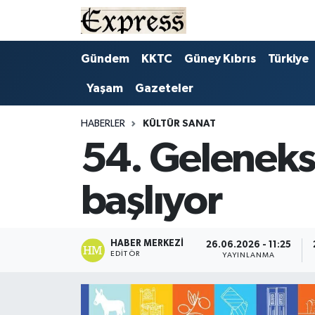
ALAYKÖY
Hava Durumu
Gündem
KKTC
Güney Kıbrıs
Türkiye
Yaşam
Gazeteler
ALSANCAK
Trafik Durumu
BİLİM
Süper Lig Puan Durumu ve Fikstür
HABERLER
KÜLTÜR SANAT
54. Gelenekse
ÇATALKÖY
Tüm Manşetler
başlıyor
DÜNYA
Son Dakika Haberleri
EĞİTİM
Haber Arşivi
HABER MERKEZI
26.06.2026 - 11:25
EDITÖR
YAYINLANMA
EKONOMİ
ENGLISH