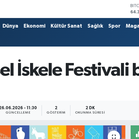
DO
47,
EU
55,
Dünya
Ekonomi
Kültür Sanat
Sağlık
Spor
Maga
STE
64,
GRA
657
BİS
13.
l İskele Festivali
BIT
64.
26.06.2026 - 11:30
2
2 DK
GÜNCELLEME
GÖSTERIM
OKUNMA SÜRESI