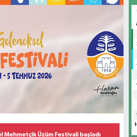
1
l Mehmetçik Üzüm Festivali başladı