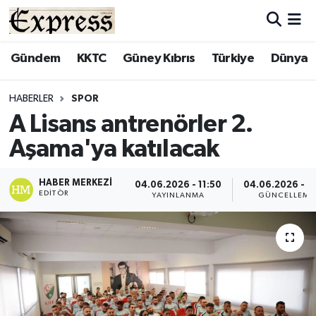
ALAYKÖY
Hava Durumu
Gündem
KKTC
Güney Kıbrıs
Türkiye
Dünya
ALSANCAK
Trafik Durumu
HABERLER
SPOR
A Lisans antrenörler 2.
BİLİM
Süper Lig Puan Durumu ve Fikstür
Aşama'ya katılacak
ÇATALKÖY
Tüm Manşetler
HABER MERKEZI
04.06.2026 - 11:50
04.06.2026 - 11
EDITÖR
DÜNYA
Son Dakika Haberleri
YAYINLANMA
GÜNCELLEME
EĞİTİM
Haber Arşivi
EKONOMİ
ENGLISH