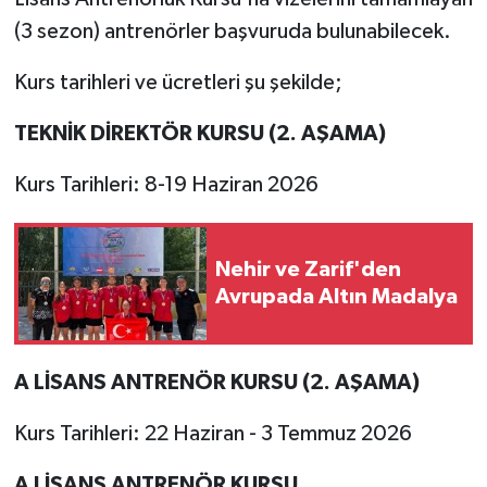
(3 sezon) antrenörler başvuruda bulunabilecek.
MAGAZİN
Kurs tarihleri ve ücretleri şu şekilde;
Nöbetçi Eczaneler
TEKNİK DİREKTÖR KURSU (2. AŞAMA)
ÖZEL HABER
Kurs Tarihleri: 8-19 Haziran 2026
SAĞLIK
Nehir ve Zarif'den
SİYASET
Avrupada Altın Madalya
SPOR
A LİSANS ANTRENÖR KURSU (2. AŞAMA)
TATLISU
Kurs Tarihleri: 22 Haziran - 3 Temmuz 2026
TEKNOLOJİ
A LİSANS ANTRENÖR KURSU