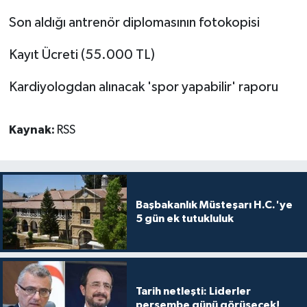
Son aldığı antrenör diplomasının fotokopisi
Kayıt Ücreti (55.000 TL)
Kardiyologdan alınacak 'spor yapabilir' raporu
Kaynak:
RSS
Başbakanlık Müsteşarı H.C.'ye
5 gün ek tutukluluk
Tarih netleşti: Liderler
perşembe günü görüşecek!