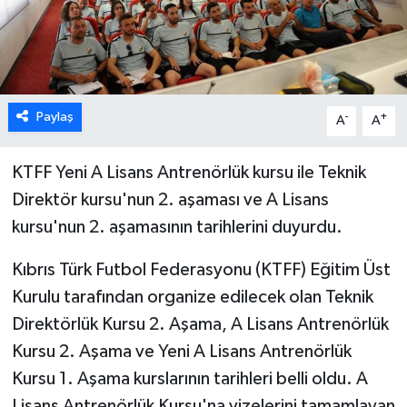
ESENTEPE
GAZİMAĞUSA
Paylaş
-
+
A
A
GİRNE
GÜNDEM
KTFF Yeni A Lisans Antrenörlük kursu ile Teknik
Direktör kursu'nun 2. aşaması ve A Lisans
GÜNEY KIBRIS
kursu'nun 2. aşamasının tarihlerini duyurdu.
İÇ HABERLER
Kıbrıs Türk Futbol Federasyonu (KTFF) Eğitim Üst
Kurulu tarafından organize edilecek olan Teknik
KÜLTÜR SANAT
Direktörlük Kursu 2. Aşama, A Lisans Antrenörlük
Kursu 2. Aşama ve Yeni A Lisans Antrenörlük
LAPTA
Kursu 1. Aşama kurslarının tarihleri belli oldu. A
LEFKOŞA
Lisans Antrenörlük Kursu'na vizelerini tamamlayan