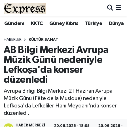
ALAYKÖY
Hava Durumu
Gündem
KKTC
Güney Kıbrıs
Türkiye
Dünya
ALSANCAK
Trafik Durumu
HABERLER
KÜLTÜR SANAT
AB Bilgi Merkezi Avrupa
BİLİM
Süper Lig Puan Durumu ve Fikstür
Müzik Günü nedeniyle
ÇATALKÖY
Tüm Manşetler
Lefkoşa'da konser
düzenledi
DÜNYA
Son Dakika Haberleri
Avrupa Birliği Bilgi Merkezi 21 Haziran Avrupa
EĞİTİM
Haber Arşivi
Müzik Günü (Fête de la Musique) nedeniyle
Lefkoşa'da Lefkeliler Hanı Meydanı'nda konser
EKONOMİ
düzenledi.
ENGLISH
HABER MERKEZI
20.06.2026 - 18:05
20.06.2026 - 1