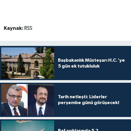
Kaynak:
RSS
Başbakanlık Müsteşarı H.C.'ye
5 gün ek tutukluluk
Tarih netleşti: Liderler
perşembe günü görüşecek!
Baf açıklarında 5,2