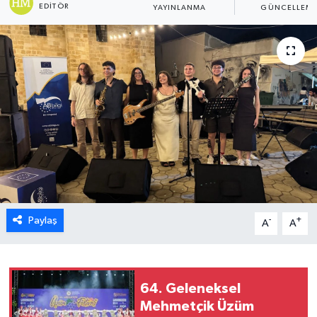
EDITÖR
YAYINLANMA
GÜNCELLEM
ESENTEPE
GAZİMAĞUSA
GİRNE
GÜNDEM
GÜNEY KIBRIS
İÇ HABERLER
Paylaş
-
+
A
A
KÜLTÜR SANAT
LAPTA
64. Geleneksel
Mehmetçik Üzüm
LEFKOŞA