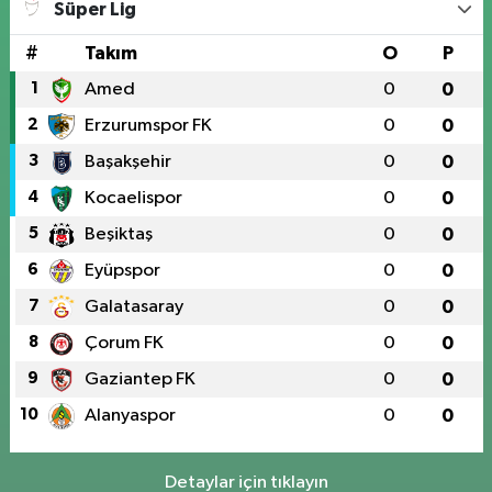
Süper Lig
#
Takım
O
P
1
Amed
0
0
2
Erzurumspor FK
0
0
3
Başakşehir
0
0
4
Kocaelispor
0
0
5
Beşiktaş
0
0
6
Eyüpspor
0
0
7
Galatasaray
0
0
8
Çorum FK
0
0
9
Gaziantep FK
0
0
10
Alanyaspor
0
0
Detaylar için tıklayın