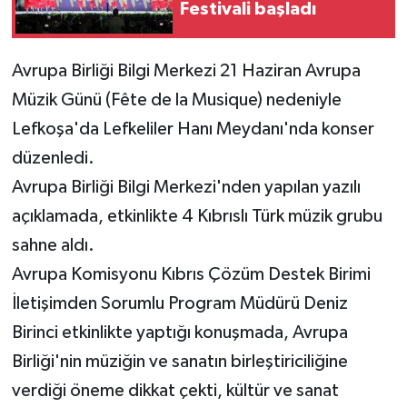
Festivali başladı
MAGAZİN
Avrupa Birliği Bilgi Merkezi 21 Haziran Avrupa
Nöbetçi Eczaneler
Müzik Günü (Fête de la Musique) nedeniyle
Lefkoşa'da Lefkeliler Hanı Meydanı'nda konser
ÖZEL HABER
düzenledi.
SAĞLIK
Avrupa Birliği Bilgi Merkezi'nden yapılan yazılı
açıklamada, etkinlikte 4 Kıbrıslı Türk müzik grubu
SİYASET
sahne aldı.
Avrupa Komisyonu Kıbrıs Çözüm Destek Birimi
SPOR
İletişimden Sorumlu Program Müdürü Deniz
TATLISU
Birinci etkinlikte yaptığı konuşmada, Avrupa
Birliği'nin müziğin ve sanatın birleştiriciliğine
TEKNOLOJİ
verdiği öneme dikkat çekti, kültür ve sanat