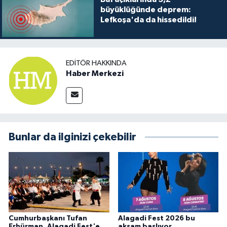
büyüklüğünde deprem:
Lefkoşa'da da hissedildi!
EDITÖR HAKKINDA
Haber Merkezi
Bunlar da ilginizi çekebilir
Cumhurbaşkanı Tufan
Alagadi Fest 2026 bu
Erhürman, Alagadi Fest'e
akşam başlıyor