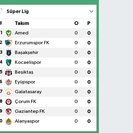
Süper Lig
#
Takım
O
P
1
Amed
0
0
2
Erzurumspor FK
0
0
3
Başakşehir
0
0
4
Kocaelispor
0
0
5
Beşiktaş
0
0
6
Eyüpspor
0
0
7
Galatasaray
0
0
8
Çorum FK
0
0
9
Gaziantep FK
0
0
0
Alanyaspor
0
0