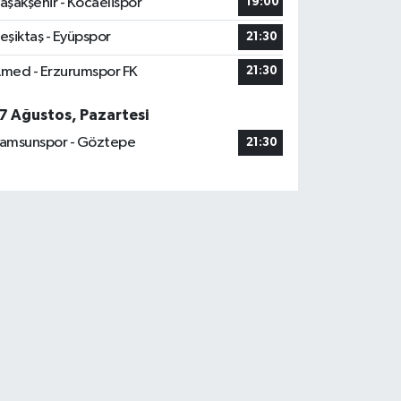
aşakşehir - Kocaelispor
19:00
eşiktaş - Eyüpspor
21:30
med - Erzurumspor FK
21:30
7 Ağustos, Pazartesi
amsunspor - Göztepe
21:30