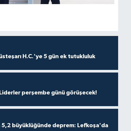
steşarı H.C.'ye 5 gün ek tutukluluk
: Liderler perşembe günü görüşecek!
da 5,2 büyüklüğünde deprem: Lefkoşa'da