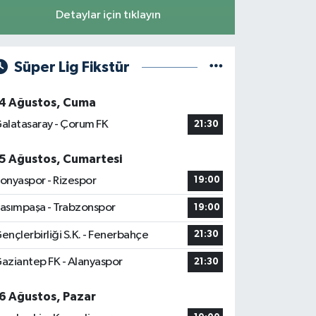
Detaylar için tıklayın
Süper Lig Fikstür
4 Ağustos, Cuma
alatasaray - Çorum FK
21:30
5 Ağustos, Cumartesi
onyaspor - Rizespor
19:00
asımpaşa - Trabzonspor
19:00
ençlerbirliği S.K. - Fenerbahçe
21:30
aziantep FK - Alanyaspor
21:30
6 Ağustos, Pazar