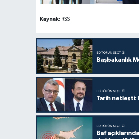
Kaynak:
RSS
EDITÖRÜN SEÇTIĞI
Başbakanlık Mü
EDITÖRÜN SEÇTIĞI
Tarih netleşti
EDITÖRÜN SEÇTIĞI
Baf açıkların