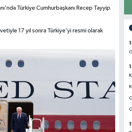
nı'nda Türkiye Cumhurbaşkanı Recep Tayyip
iyle 17 yıl sonra Türkiye'yi resmi olarak
1
G
1
K
K
G
G
1