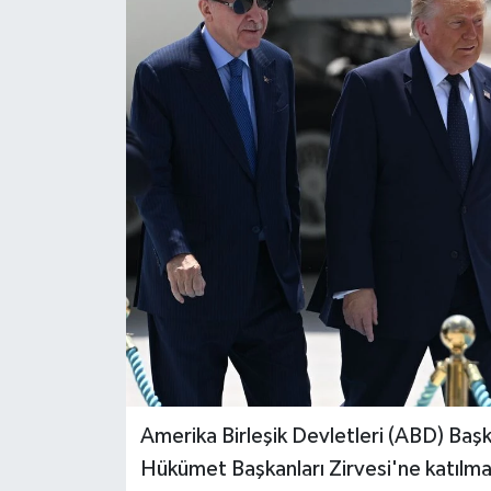
ESENTEPE
GAZİMAĞUSA
GİRNE
GÜNDEM
GÜNEY KIBRIS
İÇ HABERLER
KÜLTÜR SANAT
LAPTA
Amerika Birleşik Devletleri (ABD) Baş
Hükümet Başkanları Zirvesi'ne katılma
LEFKOŞA