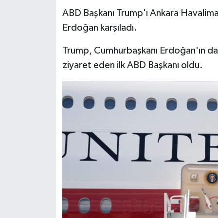
ABD Başkanı Trump'ı Ankara Havalima
MAGAZİN
Erdoğan karşıladı.
Nöbetçi Eczaneler
Trump, Cumhurbaşkanı Erdoğan'ın davet
ziyaret eden ilk ABD Başkanı oldu.
ÖZEL HABER
SAĞLIK
SİYASET
SPOR
TATLISU
TEKNOLOJİ