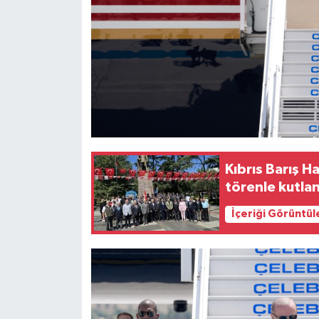
TİCARET
YAŞAM
Kıbrıs Barış H
törenle kutla
İçeriği Görüntül