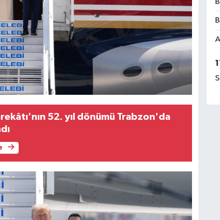
B
B
A
1
S
arekâtı'nın 52. yıl dönümü Trabzon'da
ndı
e