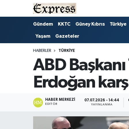
ALAYKÖY
Hava Durumu
Gündem
KKTC
Güney Kıbrıs
Türkiye
Yaşam
Gazeteler
ALSANCAK
Trafik Durumu
BİLİM
Süper Lig Puan Durumu ve Fikstür
HABERLER
TÜRKIYE
ABD Başkanı 
ÇATALKÖY
Tüm Manşetler
Erdoğan karş
DÜNYA
Son Dakika Haberleri
EĞİTİM
Haber Arşivi
HABER MERKEZI
07.07.2026 - 14:44
EDITÖR
YAYINLANMA
EKONOMİ
ENGLISH