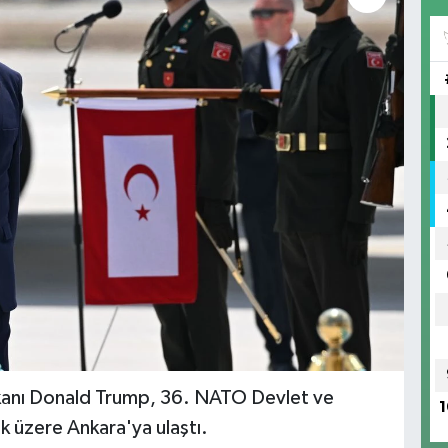
kanı Donald Trump, 36.⁠ ⁠NATO Devlet ve
1
k üzere Ankara'ya ulaştı.