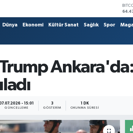
DOL
47,5
EUR
55,1
Dünya
Ekonomi
Kültür Sanat
Sağlık
Spor
Maga
STER
64,2
GRAM
6527
BİST
13.7
Trump Ankara'da:
BITC
64.4
ıladı
07.07.2026 - 15:01
3
1 DK
GÜNCELLEME
GÖSTERIM
OKUNMA SÜRESI