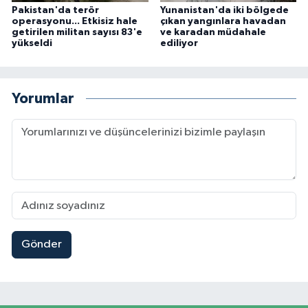
Pakistan'da terör
Yunanistan'da iki bölgede
operasyonu... Etkisiz hale
çıkan yangınlara havadan
getirilen militan sayısı 83'e
ve karadan müdahale
yükseldi
ediliyor
Yorumlar
Gönder