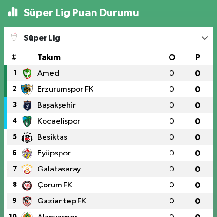
Süper Lig Puan Durumu
Süper Lig
#
Takım
O
P
1
Amed
0
0
2
Erzurumspor FK
0
0
3
Başakşehir
0
0
4
Kocaelispor
0
0
5
Beşiktaş
0
0
6
Eyüpspor
0
0
7
Galatasaray
0
0
8
Çorum FK
0
0
9
Gaziantep FK
0
0
10