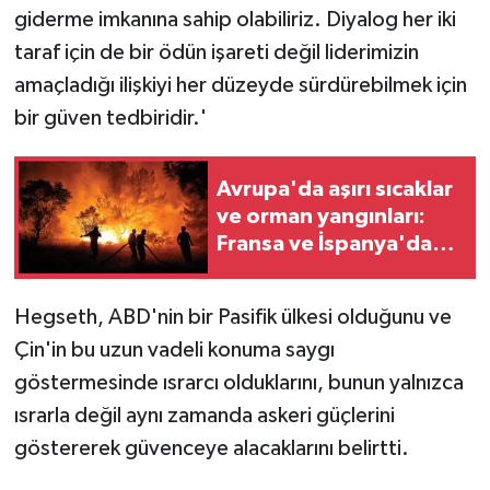
giderme imkanına sahip olabiliriz. Diyalog her iki
taraf için de bir ödün işareti değil liderimizin
amaçladığı ilişkiyi her düzeyde sürdürebilmek için
bir güven tedbiridir.'
Avrupa'da aşırı sıcaklar
ve orman yangınları:
Fransa ve İspanya'da
on binlerce kişi tahliye
ediliyor
Hegseth, ABD'nin bir Pasifik ülkesi olduğunu ve
Çin'in bu uzun vadeli konuma saygı
göstermesinde ısrarcı olduklarını, bunun yalnızca
ısrarla değil aynı zamanda askeri güçlerini
göstererek güvenceye alacaklarını belirtti.