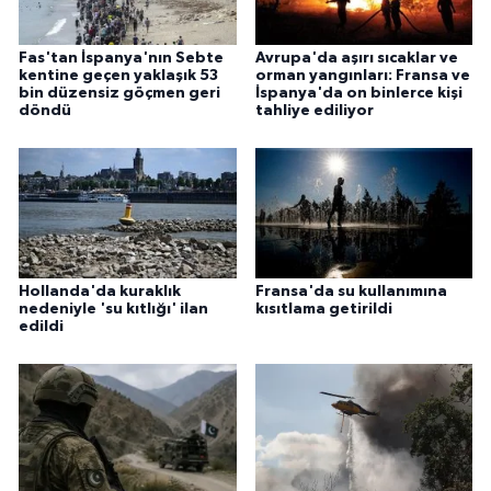
Fas'tan İspanya'nın Sebte
Avrupa'da aşırı sıcaklar ve
kentine geçen yaklaşık 53
orman yangınları: Fransa ve
bin düzensiz göçmen geri
İspanya'da on binlerce kişi
döndü
tahliye ediliyor
Hollanda'da kuraklık
Fransa'da su kullanımına
nedeniyle 'su kıtlığı' ilan
kısıtlama getirildi
edildi