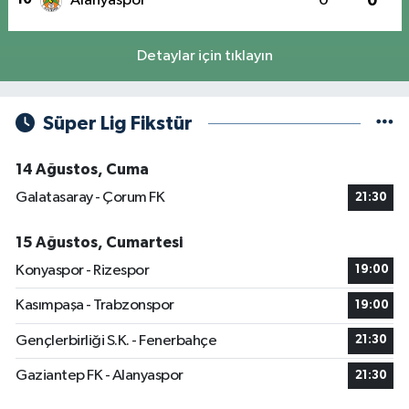
Alanyaspor
0
0
Detaylar için tıklayın
Süper Lig Fikstür
14 Ağustos, Cuma
Galatasaray - Çorum FK
21:30
15 Ağustos, Cumartesi
Konyaspor - Rizespor
19:00
Kasımpaşa - Trabzonspor
19:00
Gençlerbirliği S.K. - Fenerbahçe
21:30
Gaziantep FK - Alanyaspor
21:30