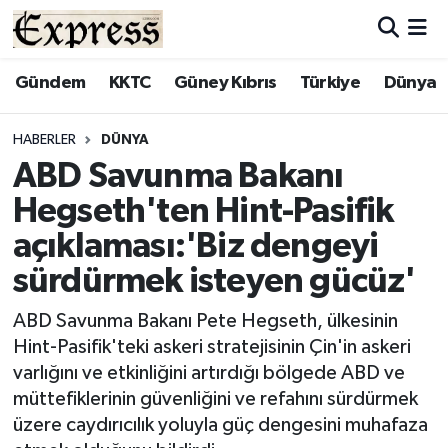
ALAYKÖY
Hava Durumu
Gündem
KKTC
Güney Kıbrıs
Türkiye
Dünya
ALSANCAK
Trafik Durumu
HABERLER
DÜNYA
ABD Savunma Bakanı
BİLİM
Süper Lig Puan Durumu ve Fikstür
Hegseth'ten Hint-Pasifik
ÇATALKÖY
Tüm Manşetler
açıklaması:'Biz dengeyi
sürdürmek isteyen gücüz'
DÜNYA
Son Dakika Haberleri
ABD Savunma Bakanı Pete Hegseth, ülkesinin
EĞİTİM
Haber Arşivi
Hint-Pasifik'teki askeri stratejisinin Çin'in askeri
varlığını ve etkinliğini artırdığı bölgede ABD ve
EKONOMİ
müttefiklerinin güvenliğini ve refahını sürdürmek
üzere caydırıcılık yoluyla güç dengesini muhafaza
ENGLISH