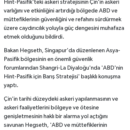
Hint-Pasifik'teki askeri stratejisinin Çin'in askeri
varlığını ve etkinliğini artırdığı bölgede ABD ve
MAGAZİN
müttefiklerinin güvenliğini ve refahını sürdürmek
üzere caydırıcılık yoluyla güç dengesini muhafaza
Nöbetçi Eczaneler
etmek olduğunu bildirdi.
ÖZEL HABER
Bakan Hegseth, Singapur'da düzenlenen Asya-
SAĞLIK
Pasifik bölgesinin en önemli güvenlik
forumlarından Shangri-La Diyaloğu'nda 'ABD'nin
SİYASET
Hint-Pasifik için Barış Stratejisi' başlıklı konuşma
yaptı.
SPOR
Çin'in tarihi düzeydeki askeri yapılanmasının ve
TATLISU
askeri faaliyetlerini bölgeye ve ötesine
genişletmesinin haklı bir alarma yol açtığını
TEKNOLOJİ
savunan Hegseth, 'ABD ve müttefiklerinin