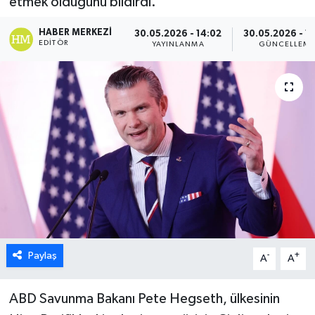
etmek olduğunu bildirdi.
ESENTEPE
HABER MERKEZI
30.05.2026 - 14:02
30.05.2026 - 1
EDITÖR
YAYINLANMA
GÜNCELLEM
GAZİMAĞUSA
GİRNE
GÜNDEM
GÜNEY KIBRIS
İÇ HABERLER
KÜLTÜR SANAT
Paylaş
-
+
A
A
LAPTA
ABD Savunma Bakanı Pete Hegseth, ülkesinin
LEFKOŞA