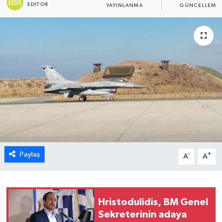
EDITÖR
YAYINLANMA
GÜNCELLEME
ESENTEPE
GAZİMAĞUSA
GİRNE
GÜNDEM
GÜNEY KIBRIS
İÇ HABERLER
Paylaş
-
+
A
A
KÜLTÜR SANAT
LAPTA
Hristodulidis, BM Genel
Sekreterinin adaya
LEFKOŞA