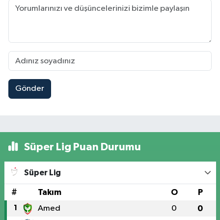
Gönder
Süper Lig Puan Durumu
Süper Lig
#
Takım
O
P
1
Amed
0
0