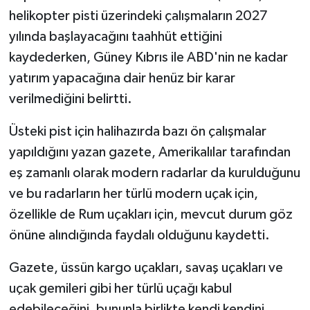
TİCARET
helikopter pisti üzerindeki çalışmaların 2027
yılında başlayacağını taahhüt ettiğini
YAŞAM
kaydederken, Güney Kıbrıs ile ABD'nin ne kadar
yatırım yapacağına dair henüz bir karar
verilmediğini belirtti.
Üsteki pist için halihazırda bazı ön çalışmalar
yapıldığını yazan gazete, Amerikalılar tarafından
eş zamanlı olarak modern radarlar da kurulduğunu
ve bu radarların her türlü modern uçak için,
özellikle de Rum uçakları için, mevcut durum göz
önüne alındığında faydalı olduğunu kaydetti.
Gazete, üssün kargo uçakları, savaş uçakları ve
uçak gemileri gibi her türlü uçağı kabul
edebileceğini, bununla birlikte kendi kendini