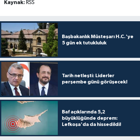
Kaynak:
RSS
Başbakanlık Müsteşarı H.C.'ye
5 gün ek tutukluluk
Tarih netleşti: Liderler
perşembe günü görüşecek!
Baf açıklarında 5,2
büyüklüğünde deprem:
Lefkoşa'da da hissedildi!