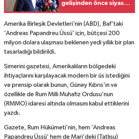
gelişinden önce siyasi
parti başkanlarıyla bir
MAGAZİN
araya gelecek
Amerika Birleşik Devletleri'nin (ABD), Baf'taki
Nöbetçi Eczaneler
'Andreas Papandreu Üssü' için, bütçesi 200
milyon dolara ulaşması beklenen yedi yıllık bir plan
ÖZEL HABER
tasarladığı bildirildi.
SAĞLIK
Simerini gazetesi, Amerikalıların bölgedeki
ihtiyaçlarını karşılayacak modern bir üs istediğini
SİYASET
ve prensip olarak bunun, Güney Kıbrıs'ın ve
SPOR
özellikle de Rum Milli Muhafız Ordusu'nun
(RMMO) idaresi altında olmasını kabul ettiklerini
TATLISU
yazdı.
TEKNOLOJİ
Gazete, Rum Hükümeti'nin, hem 'Andreas
Papandreu Üssü' hem de Mari'deki (Tatlısu)