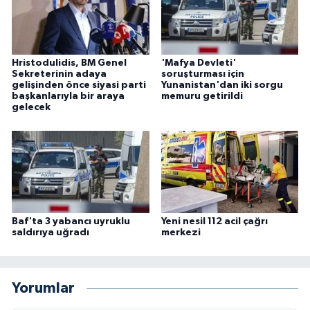
Hristodulidis, BM Genel
'Mafya Devleti'
Sekreterinin adaya
soruşturması için
gelişinden önce siyasi parti
Yunanistan'dan iki sorgu
başkanlarıyla bir araya
memuru getirildi
gelecek
Baf'ta 3 yabancı uyruklu
Yeni nesil 112 acil çağrı
saldırıya uğradı
merkezi
Yorumlar