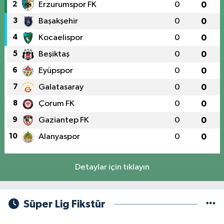
2
Erzurumspor FK
0
0
3
Başakşehir
0
0
4
Kocaelispor
0
0
5
Beşiktaş
0
0
6
Eyüpspor
0
0
7
Galatasaray
0
0
8
Çorum FK
0
0
9
Gaziantep FK
0
0
10
Alanyaspor
0
0
Detaylar için tıklayın
Süper Lig Fikstür