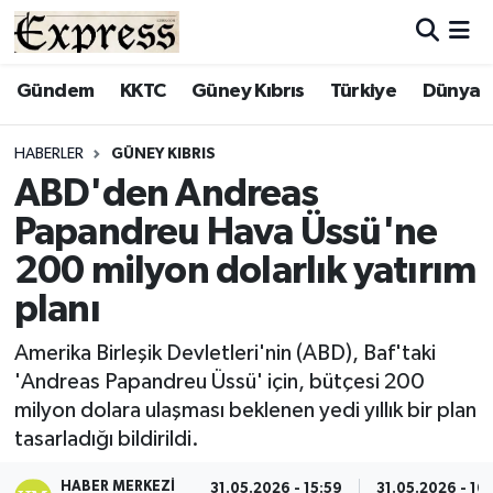
ALAYKÖY
Hava Durumu
Gündem
KKTC
Güney Kıbrıs
Türkiye
Dünya
ALSANCAK
Trafik Durumu
HABERLER
GÜNEY KIBRIS
ABD'den Andreas
BİLİM
Süper Lig Puan Durumu ve Fikstür
Papandreu Hava Üssü'ne
ÇATALKÖY
Tüm Manşetler
200 milyon dolarlık yatırım
planı
DÜNYA
Son Dakika Haberleri
Amerika Birleşik Devletleri'nin (ABD), Baf'taki
EĞİTİM
Haber Arşivi
'Andreas Papandreu Üssü' için, bütçesi 200
milyon dolara ulaşması beklenen yedi yıllık bir plan
EKONOMİ
tasarladığı bildirildi.
ENGLISH
HABER MERKEZI
31.05.2026 - 15:59
31.05.2026 - 16