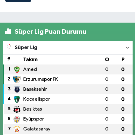
Süper Lig Puan Durumu
Süper Lig
#
Takım
O
P
1
Amed
0
0
2
Erzurumspor FK
0
0
3
Başakşehir
0
0
4
Kocaelispor
0
0
5
Beşiktaş
0
0
6
Eyüpspor
0
0
7
Galatasaray
0
0