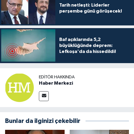
TİCARET
Tarih netleşti: Liderler
perşembe günü görüşecek!
YAŞAM
Baf açıklarında 5,2
büyüklüğünde deprem:
Lefkoşa'da da hissedildi!
EDITÖR HAKKINDA
Haber Merkezi
Bunlar da ilginizi çekebilir