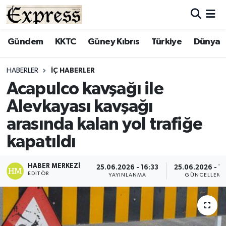
ALAYKÖY
Hava Durumu
Gündem
KKTC
Güney Kıbrıs
Türkiye
Dünya
ALSANCAK
Trafik Durumu
HABERLER
İÇ HABERLER
Acapulco kavşağı ile
BİLİM
Süper Lig Puan Durumu ve Fikstür
Alevkayası kavşağı
ÇATALKÖY
Tüm Manşetler
arasında kalan yol trafiğe
kapatıldı
DÜNYA
Son Dakika Haberleri
EĞİTİM
Haber Arşivi
HABER MERKEZI
25.06.2026 - 16:33
25.06.2026 - 16
EDITÖR
YAYINLANMA
GÜNCELLEME
EKONOMİ
ENGLISH