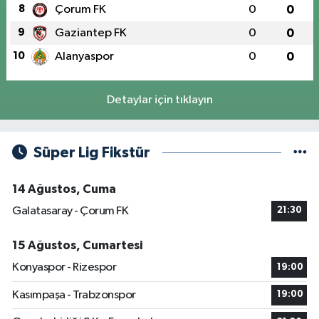
8
Çorum FK
0
0
9
Gaziantep FK
0
0
10
Alanyaspor
0
0
Detaylar için tıklayın
Süper Lig Fikstür
14 Ağustos, Cuma
Galatasaray - Çorum FK
21:30
15 Ağustos, Cumartesi
Konyaspor - Rizespor
19:00
Kasımpaşa - Trabzonspor
19:00