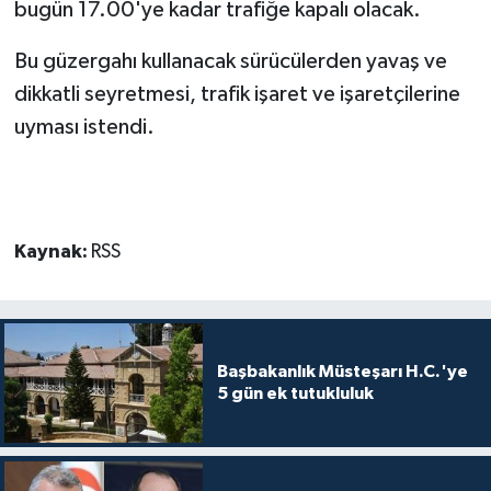
bugün 17.00'ye kadar trafiğe kapalı olacak.
MAGAZİN
Bu güzergahı kullanacak sürücülerden yavaş ve
dikkatli seyretmesi, trafik işaret ve işaretçilerine
Nöbetçi Eczaneler
uyması istendi.
ÖZEL HABER
SAĞLIK
Kaynak:
RSS
SİYASET
SPOR
Başbakanlık Müsteşarı H.C.'ye
TATLISU
5 gün ek tutukluluk
TEKNOLOJİ