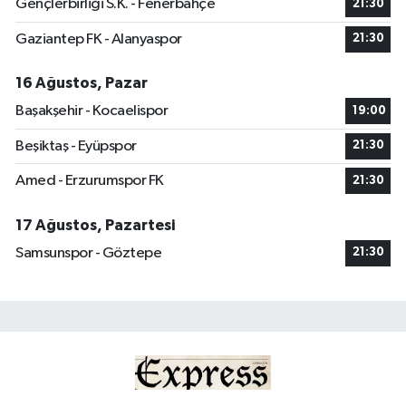
Gençlerbirliği S.K. - Fenerbahçe
21:30
Gaziantep FK - Alanyaspor
21:30
16 Ağustos, Pazar
Başakşehir - Kocaelispor
19:00
Beşiktaş - Eyüpspor
21:30
Amed - Erzurumspor FK
21:30
17 Ağustos, Pazartesi
Samsunspor - Göztepe
21:30