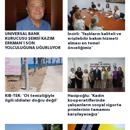
UNIVERSAL BANK
İncirli: 'Yaşlıların kaliteli ve
KURUCUSU ŞEMSİ KAZIM
erişilebilir bakım hizmeti
ERKMAN'I SON
alması en temel
YOLCULUĞUNA UĞURLUYOR
önceliğimiz'
KIB-TEK: 'Ot temizliğiyle
Hasipoğlu: 'Kadın
ilgili iddialar doğru değil'
kooperatiflerinde
çalışanların sosyal sigorta
primlerinin tamamını
karşılayacağız'