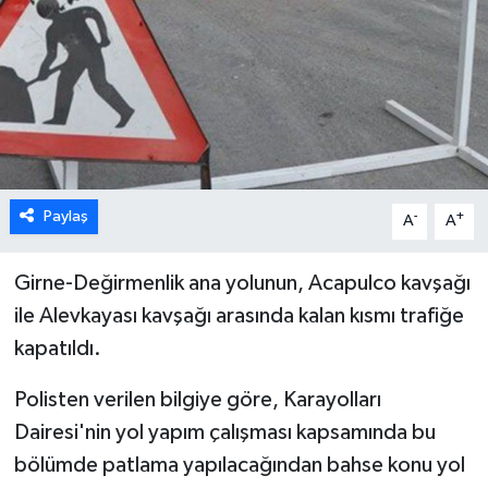
ESENTEPE
GAZİMAĞUSA
GİRNE
GÜNDEM
Paylaş
-
+
A
A
GÜNEY KIBRIS
Girne-Değirmenlik ana yolunun, Acapulco kavşağı
ile Alevkayası kavşağı arasında kalan kısmı trafiğe
İÇ HABERLER
kapatıldı.
KÜLTÜR SANAT
Polisten verilen bilgiye göre, Karayolları
LAPTA
Dairesi'nin yol yapım çalışması kapsamında bu
bölümde patlama yapılacağından bahse konu yol
LEFKOŞA