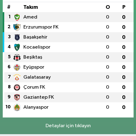
#
Takım
O
P
1
Amed
0
0
2
Erzurumspor FK
0
0
3
Başakşehir
0
0
4
Kocaelispor
0
0
5
Beşiktaş
0
0
6
Eyüpspor
0
0
7
Galatasaray
0
0
8
Çorum FK
0
0
9
Gaziantep FK
0
0
10
Alanyaspor
0
0
Detaylar için tıklayın