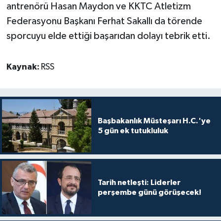
TİCARET
antrenörü Hasan Maydon ve KKTC Atletizm
Federasyonu Başkanı Ferhat Sakallı da törende
YAŞAM
sporcuyu elde ettiği başarıdan dolayı tebrik etti.
Kaynak:
RSS
Başbakanlık Müsteşarı H.C.'ye
5 gün ek tutukluluk
Tarih netleşti: Liderler
perşembe günü görüşecek!