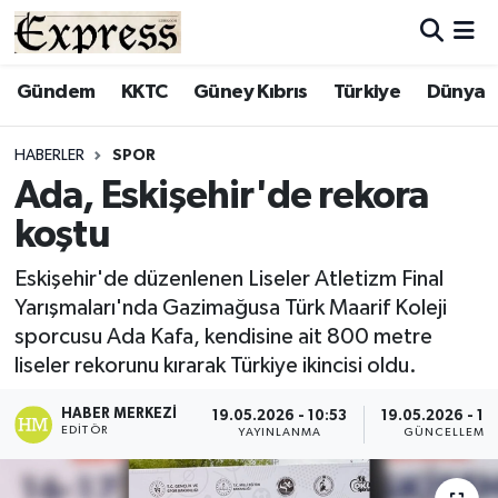
ALAYKÖY
Hava Durumu
Gündem
KKTC
Güney Kıbrıs
Türkiye
Dünya
ALSANCAK
Trafik Durumu
HABERLER
SPOR
Ada, Eskişehir'de rekora
BİLİM
Süper Lig Puan Durumu ve Fikstür
koştu
ÇATALKÖY
Tüm Manşetler
Eskişehir'de düzenlenen Liseler Atletizm Final
Yarışmaları'nda Gazimağusa Türk Maarif Koleji
DÜNYA
Son Dakika Haberleri
sporcusu Ada Kafa, kendisine ait 800 metre
liseler rekorunu kırarak Türkiye ikincisi oldu.
EĞİTİM
Haber Arşivi
HABER MERKEZI
19.05.2026 - 10:53
19.05.2026 - 11
EKONOMİ
EDITÖR
YAYINLANMA
GÜNCELLEME
ENGLISH