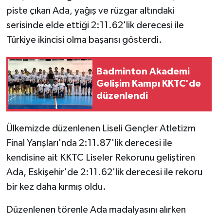
piste çıkan Ada, yağış ve rüzgar altındaki
MAGAZİN
serisinde elde ettiği 2:11.62'lik derecesi ile
Türkiye ikincisi olma başarısı gösterdi.
Nöbetçi Eczaneler
Badminton Akademi
ÖZEL HABER
Gelişim Kampı KKTC'de
düzenlendi
SAĞLIK
SİYASET
Ülkemizde düzenlenen Liseli Gençler Atletizm
Final Yarışları'nda 2:11.87'lik derecesi ile
SPOR
kendisine ait KKTC Liseler Rekorunu geliştiren
Ada, Eskişehir'de 2:11.62'lik derecesi ile rekoru
TATLISU
bir kez daha kırmış oldu.
TEKNOLOJİ
Düzenlenen törenle Ada madalyasını alırken