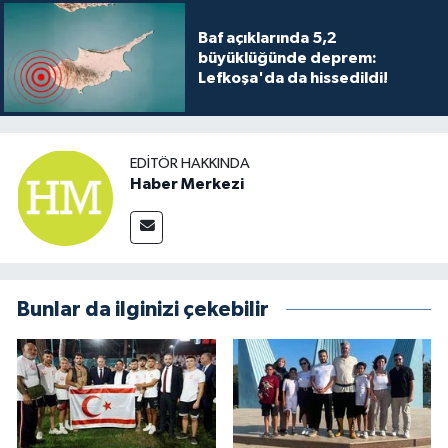
Baf açıklarında 5,2
büyüklüğünde deprem:
Lefkoşa'da da hissedildi!
EDITÖR HAKKINDA
Haber Merkezi
Bunlar da ilginizi çekebilir