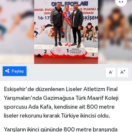
ESENTEPE
GAZİMAĞUSA
GİRNE
GÜNDEM
GÜNEY KIBRIS
Paylaş
-
+
A
A
İÇ HABERLER
Eskişehir'de düzenlenen Liseler Atletizm Final
Yarışmaları'nda Gazimağusa Türk Maarif Koleji
KÜLTÜR SANAT
sporcusu Ada Kafa, kendisine ait 800 metre
liseler rekorunu kırarak Türkiye ikincisi oldu.
LAPTA
Yarışların ikinci gününde 800 metre branşında
LEFKOŞA