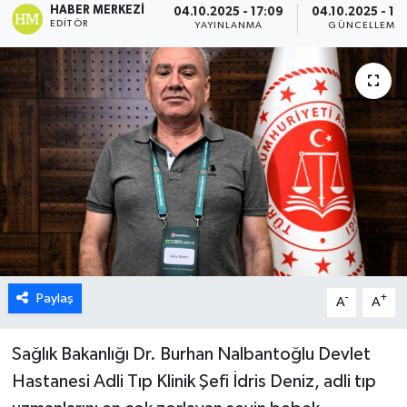
HABER MERKEZI
04.10.2025 - 17:09
04.10.2025 - 17:
EDITÖR
YAYINLANMA
GÜNCELLEME
ESENTEPE
GAZİMAĞUSA
GİRNE
GÜNDEM
GÜNEY KIBRIS
İÇ HABERLER
Paylaş
-
+
A
A
KÜLTÜR SANAT
Sağlık Bakanlığı Dr. Burhan Nalbantoğlu Devlet
LAPTA
Hastanesi Adli Tıp Klinik Şefi İdris Deniz, adli tıp
LEFKOŞA