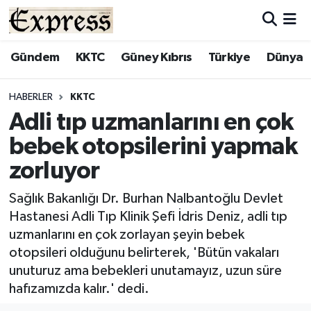
ALAYKÖY
Hava Durumu
Gündem
KKTC
Güney Kıbrıs
Türkiye
Dünya
ALSANCAK
Trafik Durumu
HABERLER
KKTC
Adli tıp uzmanlarını en çok
BİLİM
Süper Lig Puan Durumu ve Fikstür
bebek otopsilerini yapmak
ÇATALKÖY
Tüm Manşetler
zorluyor
DÜNYA
Son Dakika Haberleri
Sağlık Bakanlığı Dr. Burhan Nalbantoğlu Devlet
Hastanesi Adli Tıp Klinik Şefi İdris Deniz, adli tıp
EĞİTİM
Haber Arşivi
uzmanlarını en çok zorlayan şeyin bebek
otopsileri olduğunu belirterek, 'Bütün vakaları
EKONOMİ
unuturuz ama bebekleri unutamayız, uzun süre
hafızamızda kalır.' dedi.
ENGLISH