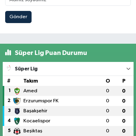
Gönder
Süper Lig Puan Durumu
Süper Lig
#
Takım
O
P
1
Amed
0
0
2
Erzurumspor FK
0
0
3
Başakşehir
0
0
4
Kocaelispor
0
0
5
Beşiktaş
0
0