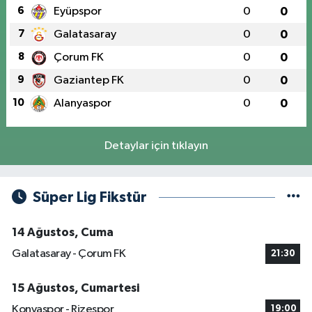
6
Eyüpspor
0
0
7
Galatasaray
0
0
8
Çorum FK
0
0
9
Gaziantep FK
0
0
10
Alanyaspor
0
0
Detaylar için tıklayın
Süper Lig Fikstür
14 Ağustos, Cuma
Galatasaray - Çorum FK
21:30
15 Ağustos, Cumartesi
Konyaspor - Rizespor
19:00