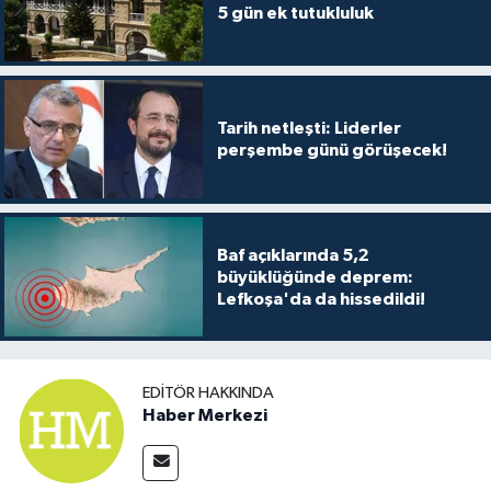
5 gün ek tutukluluk
Tarih netleşti: Liderler
perşembe günü görüşecek!
Baf açıklarında 5,2
büyüklüğünde deprem:
Lefkoşa'da da hissedildi!
EDITÖR HAKKINDA
Haber Merkezi