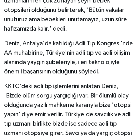
uzmanlarını en çok zorlayan şeyin bebek
otopsileri olduğunu belirterek, 'Bütün vakaları
MAGAZİN
unuturuz ama bebekleri unutamayız, uzun süre
hafızamızda kalır.' dedi.
Nöbetçi Eczaneler
Deniz, Antalya'da katıldığı Adli Tıp Kongresi'nde
ÖZEL HABER
AA muhabirine, Türkiye'nin adli tıp ve adli bilişim
alanında yaygın şubeleriyle, ileri teknolojiyle
SAĞLIK
önemli başarısının olduğunu söyledi.
SİYASET
KKTC'deki adli tıp işlemlerini anlatan Deniz,
SPOR
'Bizde ölüm sorgu yargıçlığı var. Bir ölümlü olay
olduğunda yazılı mahkeme kararıyla bize 'otopsi
TATLISU
yapın' diye emir verilir. Türkiye'de savcılık ve adli
tıp uzmanı birlikte bizde ise sadece adli tıp
TEKNOLOJİ
uzmanı otopsiye girer. Savcı ya da yargıç otopsi