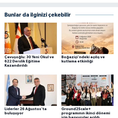
Bunlar da ilginizi çekebilir
Çavuşoğlu: 30 Yeni Okul ve
Boğaziçi'ndeki açılış ve
622 Derslik Eğitime
kutlama etkinliği
Kazandırıldı
Liderler 26 Ağustos'ta
Ground2Scale+
buluşuyor
programının ikinci dönemi
için başvurular açıldı