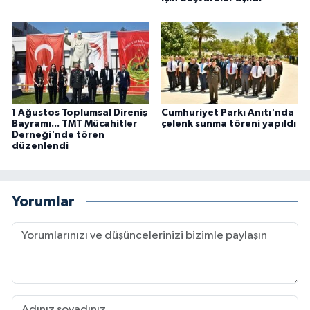
1 Ağustos Toplumsal Direniş
Cumhuriyet Parkı Anıtı'nda
Bayramı... TMT Mücahitler
çelenk sunma töreni yapıldı
Derneği'nde tören
düzenlendi
Yorumlar