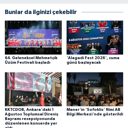
Bunlar da ilginizi çekebilir
64. Geleneksel Mehmetçik
'Alagadi Fest 2026', cuma
Üzüm Festivali başladı
günü başlayacak
KKTCDOB, Ankara'daki 1
Maner'in 'Sofoklis' filmi AB
Ağustos Toplumsal Direniş
Bilgi Merkezi'nde gösterildi
Bayramı resepsiyonunda
düzenlenen konserde yer