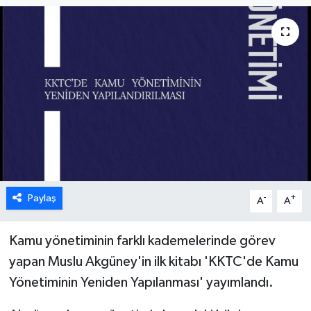
ESENTEPE
GAZİMAĞUSA
GİRNE
GÜNDEM
GÜNEY KIBRIS
Paylaş
-
+
A
A
İÇ HABERLER
KÜLTÜR SANAT
Kamu yönetiminin farklı kademelerinde görev
yapan Muslu Akgüney'in ilk kitabı 'KKTC'de Kamu
LAPTA
Yönetiminin Yeniden Yapılanması' yayımlandı.
LEFKOŞA