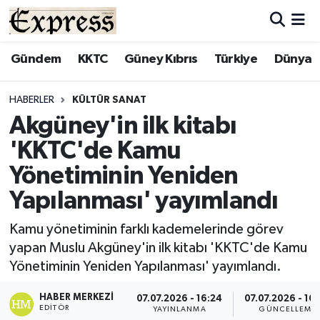
ALAYKÖY
Hava Durumu
Gündem
KKTC
Güney Kıbrıs
Türkiye
Dünya
ALSANCAK
Trafik Durumu
HABERLER
KÜLTÜR SANAT
Akgüney'in ilk kitabı
BİLİM
Süper Lig Puan Durumu ve Fikstür
'KKTC'de Kamu
ÇATALKÖY
Tüm Manşetler
Yönetiminin Yeniden
Yapılanması' yayımlandı
DÜNYA
Son Dakika Haberleri
Kamu yönetiminin farklı kademelerinde görev
EĞİTİM
Haber Arşivi
yapan Muslu Akgüney'in ilk kitabı 'KKTC'de Kamu
Yönetiminin Yeniden Yapılanması' yayımlandı.
EKONOMİ
HABER MERKEZI
07.07.2026 - 16:24
07.07.2026 - 16
ENGLISH
EDITÖR
YAYINLANMA
GÜNCELLEME