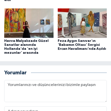
aldı
Havva Malyalızade Güzel
Feza Aygın Sanıvar'ın
Sanatlar alanında
'Babamın Oltası' Sergisi
Hollanda'da 'en iyi
Ercan Havalimanı'nda Açıldı
mezunlar' arasında
Yorumlar