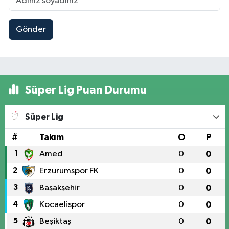
Gönder
Süper Lig Puan Durumu
Süper Lig
#
Takım
O
P
1
Amed
0
0
2
Erzurumspor FK
0
0
3
Başakşehir
0
0
4
Kocaelispor
0
0
5
Beşiktaş
0
0