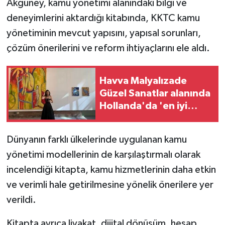
Akgüney, kamu yönetimi alanındaki bilgi ve
deneyimlerini aktardığı kitabında, KKTC kamu
MAGAZİN
yönetiminin mevcut yapısını, yapısal sorunları,
çözüm önerilerini ve reform ihtiyaçlarını ele aldı.
Nöbetçi Eczaneler
ÖZEL HABER
Havva Malyalızade
Güzel Sanatlar alanında
SAĞLIK
Hollanda'da 'en iyi
mezunlar' arasında
SİYASET
Dünyanın farklı ülkelerinde uygulanan kamu
SPOR
yönetimi modellerinin de karşılaştırmalı olarak
incelendiği kitapta, kamu hizmetlerinin daha etkin
TATLISU
ve verimli hale getirilmesine yönelik önerilere yer
verildi.
TEKNOLOJİ
Kitapta ayrıca liyakat, dijital dönüşüm, hesap