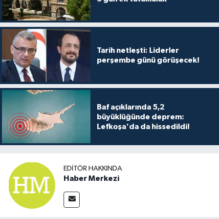
Tarih netleşti: Liderler
perşembe günü görüşecek!
Baf açıklarında 5,2
büyüklüğünde deprem:
Lefkoşa'da da hissedildi!
EDITÖR HAKKINDA
Haber Merkezi