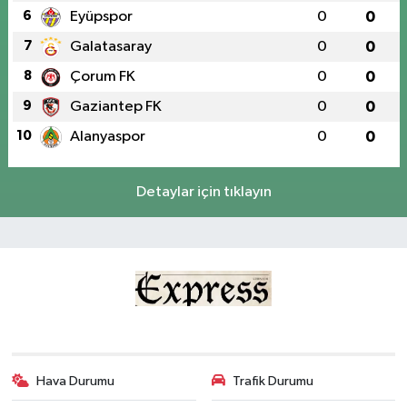
6
Eyüpspor
0
0
7
Galatasaray
0
0
8
Çorum FK
0
0
9
Gaziantep FK
0
0
10
Alanyaspor
0
0
Detaylar için tıklayın
Hava Durumu
Trafik Durumu