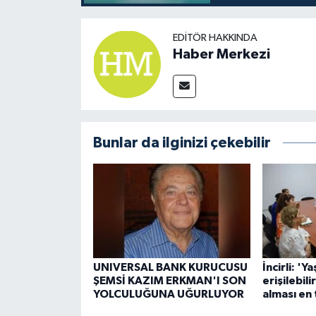
EDITÖR HAKKINDA
Haber Merkezi
Bunlar da ilginizi çekebilir
UNIVERSAL BANK KURUCUSU
İncirli: 'Ya
ŞEMSİ KAZIM ERKMAN'I SON
erişilebil
YOLCULUĞUNA UĞURLUYOR
alması en