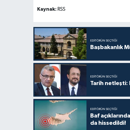
TİCARET
Kaynak:
RSS
YAŞAM
EDITÖRÜN SEÇTIĞI
Başbakanlık Mü
EDITÖRÜN SEÇTIĞI
Tarih netleşti
EDITÖRÜN SEÇTIĞI
Baf açıkların
da hissedildi!