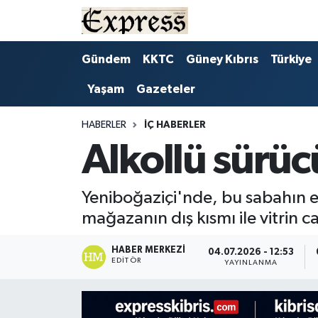
ALAYKÖY
Hava Durumu
Gündem
KKTC
Güney Kıbrıs
Türkiye
Yaşam
Gazeteler
ALSANCAK
Trafik Durumu
BİLİM
Süper Lig Puan Durumu ve Fikstür
HABERLER
İÇ HABERLER
Alkollü sürü
ÇATALKÖY
Tüm Manşetler
Yeniboğaziçi'nde, bu sabahın e
DÜNYA
Son Dakika Haberleri
mağazanın dış kısmı ile vitrin c
EĞİTİM
Haber Arşivi
HABER MERKEZI
04.07.2026 - 12:53
EDITÖR
YAYINLANMA
EKONOMİ
ENGLISH