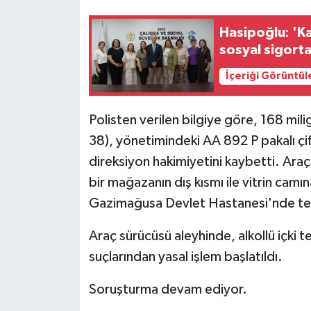
Hasipoğlu: 'Ka
MAGAZİN
sosyal sigorta
Nöbetçi Eczaneler
İçeriği Görüntül
ÖZEL HABER
Polisten verilen bilgiye göre, 168 mili
SAĞLIK
38), yönetimindeki AA 892 P pakalı çif
direksiyon hakimiyetini kaybetti.
Araç
SİYASET
bir mağazanın dış kısmı ile vitrin camı
Gazimağusa Devlet Hastanesi'nde teda
SPOR
Araç sürücüsü aleyhinde, alkollü içki te
TATLISU
suçlarından yasal işlem başlatıldı.
TEKNOLOJİ
Soruşturma devam ediyor.