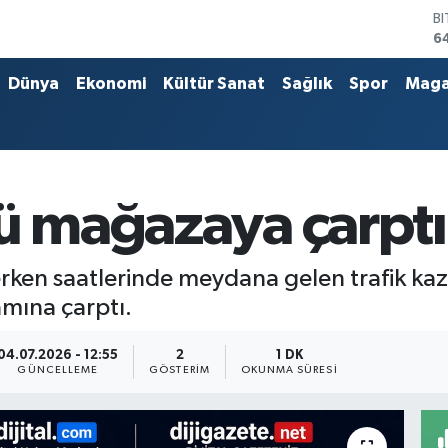
B
6
D
4
Dünya
Ekonomi
Kültür Sanat
Sağlık
Spor
Maga
E
5
S
6
G
6
cü mağazaya çarptı
B
1
rken saatlerinde meydana gelen trafik kaza
amına çarptı.
04.07.2026 - 12:55
2
1 DK
GÜNCELLEME
GÖSTERIM
OKUNMA SÜRESI