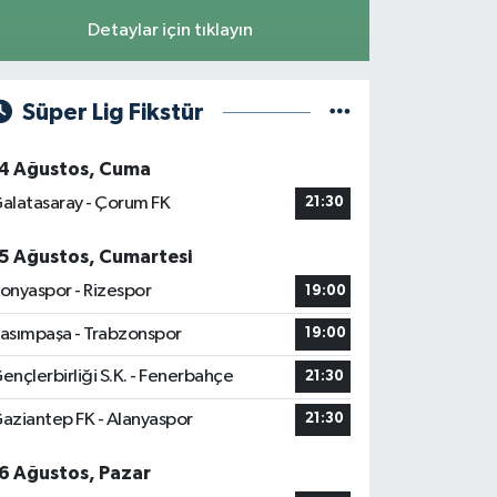
Detaylar için tıklayın
Süper Lig Fikstür
4 Ağustos, Cuma
alatasaray - Çorum FK
21:30
5 Ağustos, Cumartesi
onyaspor - Rizespor
19:00
asımpaşa - Trabzonspor
19:00
ençlerbirliği S.K. - Fenerbahçe
21:30
aziantep FK - Alanyaspor
21:30
6 Ağustos, Pazar