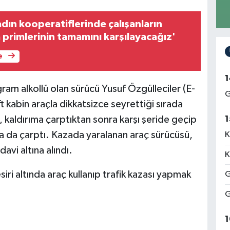
dın kooperatiflerinde çalışanların
 primlerinin tamamını karşılayacağız'
e
1
gram alkollü olan sürücü Yusuf Özgülleciler (E-
G
t kabin araçla dikkatsizce seyrettiği sırada
, kaldırıma çarptıktan sonra karşı şeride geçip
1
na da çarptı.
Kazada yaralanan araç sürücüsü,
K
vi altına alındı.
K
siri altında araç kullanıp trafik kazası yapmak
G
G
1