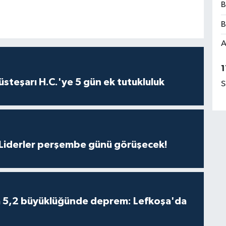
B
B
A
1
steşarı H.C.'ye 5 gün ek tutukluluk
S
: Liderler perşembe günü görüşecek!
da 5,2 büyüklüğünde deprem: Lefkoşa'da