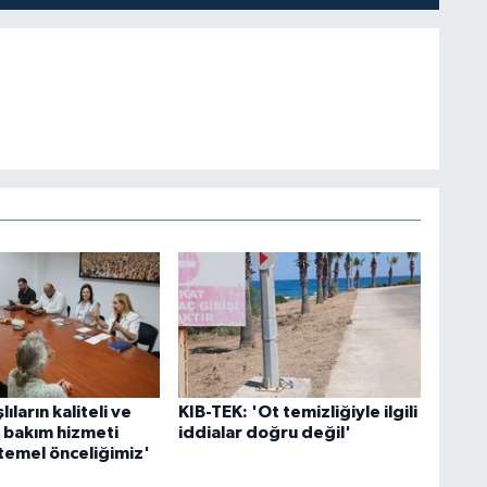
şlıların kaliteli ve
KIB-TEK: 'Ot temizliğiyle ilgili
ir bakım hizmeti
iddialar doğru değil'
 temel önceliğimiz'