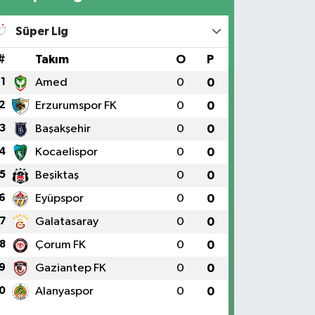
Süper Lig
#
Takım
O
P
1
Amed
0
0
2
Erzurumspor FK
0
0
3
Başakşehir
0
0
4
Kocaelispor
0
0
5
Beşiktaş
0
0
6
Eyüpspor
0
0
7
Galatasaray
0
0
8
Çorum FK
0
0
9
Gaziantep FK
0
0
0
Alanyaspor
0
0