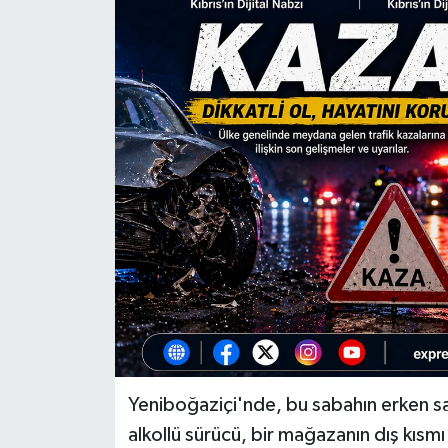
ESENTEPE
GAZİMAĞUSA
GİRNE
GÜNDEM
GÜNEY KIBRIS
İÇ HABERLER
KÜLTÜR SANAT
LAPTA
Yeniboğaziçi'nde, bu sabahın erken s
alkollü sürücü, bir mağazanın dış kısmı 
LEFKOŞA