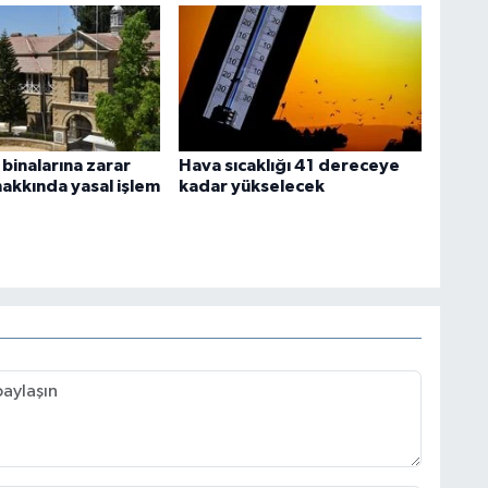
inalarına zarar
Hava sıcaklığı 41 dereceye
hakkında yasal işlem
kadar yükselecek