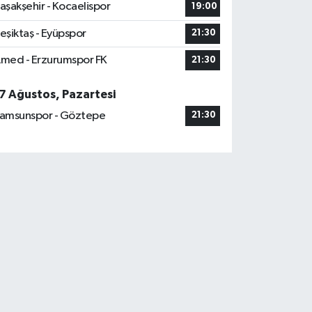
aşakşehir - Kocaelispor
19:00
eşiktaş - Eyüpspor
21:30
med - Erzurumspor FK
21:30
7 Ağustos, Pazartesi
amsunspor - Göztepe
21:30