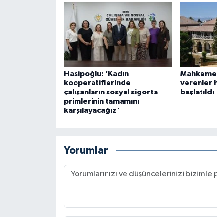
Hasipoğlu: 'Kadın
Mahkeme b
kooperatiflerinde
verenler 
çalışanların sosyal sigorta
başlatıldı
primlerinin tamamını
karşılayacağız'
Yorumlar