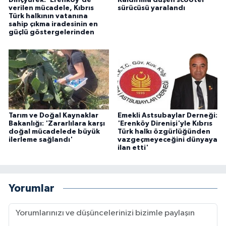
Dinçyürek: 'Erenköy'de
Kaldırıma düşen scooter
verilen mücadele, Kıbrıs
sürücüsü yaralandı
Türk halkının vatanına
sahip çıkma iradesinin en
güçlü göstergelerinden
Tarım ve Doğal Kaynaklar
Emekli Astsubaylar Derneği:
Bakanlığı: 'Zararlılara karşı
'Erenköy Direnişi'yle Kıbrıs
doğal mücadelede büyük
Türk halkı özgürlüğünden
ilerleme sağlandı'
vazgeçmeyeceğini dünyaya
ilan etti'
Yorumlar