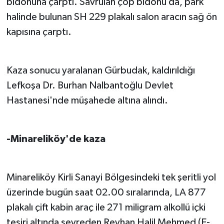
bidonuna çarptı. Savrulan çöp bidonu da, park
TİCARET
halinde bulunan SH 229 plakalı salon aracın sağ ön
YAŞAM
kapısına çarptı.
Kaza sonucu yaralanan Gürbudak, kaldırıldığı
Lefkoşa Dr. Burhan Nalbantoğlu Devlet
Hastanesi'nde müşahede altına alındı.
-Minareliköy'de kaza
Minareliköy Kirli Sanayi Bölgesindeki tek şeritli yol
üzerinde bugün saat 02.00 sıralarında, LA 877
plakalı çift kabin araç ile 271 miligram alkollü içki
tesiri altında seyreden Reyhan Halil Mehmed (E-