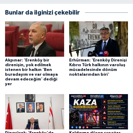
Bunlar da ilginizi çekebilir
Akpınar: 'Erenköy bir
Erhürman: 'Erenköy Direnişi
direnişin, yok edilmek
Kıbrıs Türk halkının varoluş
istenen bir halkın 'Ben
mücadelesinde dönüm
buradayım ve var olmaya
noktalarından biri'
devam edeceğim' dediği
yer