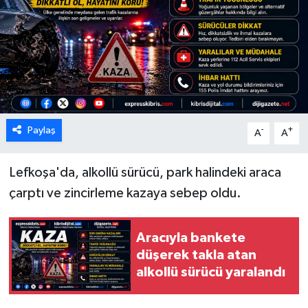
ESENTEPE
GAZİMAĞUSA
GİRNE
GÜNDEM
Paylaş
-
+
A
A
GÜNEY KIBRIS
Lefkoşa'da, alkollü sürücü, park halindeki araca
çarptı ve zincirleme kazaya sebep oldu.
İÇ HABERLER
KÜLTÜR SANAT
Aracıyla bankete
düşerek takla atan
LAPTA
alkollü sürücü yaralandı
LEFKOŞA