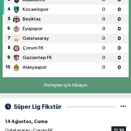
4
Kocaelispor
0
0
5
Beşiktaş
0
0
6
Eyüpspor
0
0
7
Galatasaray
0
0
8
Çorum FK
0
0
9
Gaziantep FK
0
0
10
Alanyaspor
0
0
Detaylar için tıklayın
Süper Lig Fikstür
14 Ağustos, Cuma
Galatasaray - Çorum FK
21:30