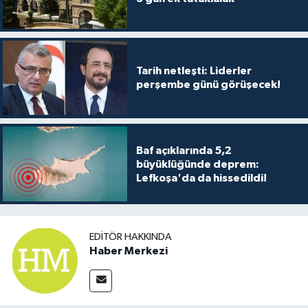
Tarih netleşti: Liderler
perşembe günü görüşecek!
Baf açıklarında 5,2
büyüklüğünde deprem:
Lefkoşa'da da hissedildi!
EDITÖR HAKKINDA
Haber Merkezi