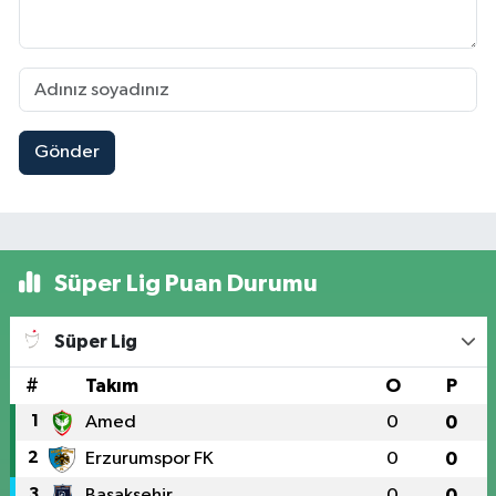
Gönder
Süper Lig Puan Durumu
Süper Lig
#
Takım
O
P
1
Amed
0
0
2
Erzurumspor FK
0
0
3
Başakşehir
0
0