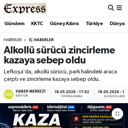
ALAYKÖY
Hava Durumu
Gündem
KKTC
Güney Kıbrıs
Türkiye
Dünya
ALSANCAK
Trafik Durumu
HABERLER
İÇ HABERLER
Alkollü sürücü zincirleme
BİLİM
Süper Lig Puan Durumu ve Fikstür
kazaya sebep oldu
ÇATALKÖY
Tüm Manşetler
Lefkoşa'da, alkollü sürücü, park halindeki araca
çarptı ve zincirleme kazaya sebep oldu.
DÜNYA
Son Dakika Haberleri
HABER MERKEZI
18.05.2026 - 17:02
18.05.2026 - 17
EĞİTİM
Haber Arşivi
EDITÖR
YAYINLANMA
GÜNCELLEME
EKONOMİ
ENGLISH