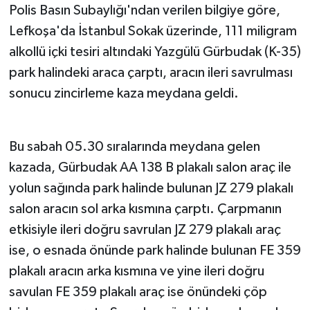
Polis Basın Subaylığı'ndan verilen bilgiye göre,
Lefkoşa'da İstanbul Sokak üzerinde, 111 miligram
MAGAZİN
alkollü içki tesiri altındaki Yazgülü Gürbudak (K-35)
Nöbetçi Eczaneler
park halindeki araca çarptı, aracın ileri savrulması
sonucu zincirleme kaza meydana geldi.
ÖZEL HABER
SAĞLIK
Bu sabah 05.30 sıralarında meydana gelen
kazada, Gürbudak AA 138 B plakalı salon araç ile
SİYASET
yolun sağında park halinde bulunan JZ 279 plakalı
salon aracın sol arka kısmına çarptı. Çarpmanın
SPOR
etkisiyle ileri doğru savrulan JZ 279 plakalı araç
TATLISU
ise, o esnada önünde park halinde bulunan FE 359
plakalı aracın arka kısmına ve yine ileri doğru
TEKNOLOJİ
savulan FE 359 plakalı araç ise önündeki çöp