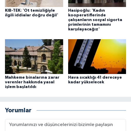
KIB-TEK: 'Ot temizliğiyle
Hasipoğlu: 'Kadın
ilgili iddialar doğru değil'
kooperatiflerinde
çalışanların sosyal sigorta
primlerinin tamamını
karşılayacağız'
Mahkeme binalarına zarar
Hava sıcaklığı 41 dereceye
verenler hakkında yasal
kadar yükselecek
işlem başlatıldı
Yorumlar