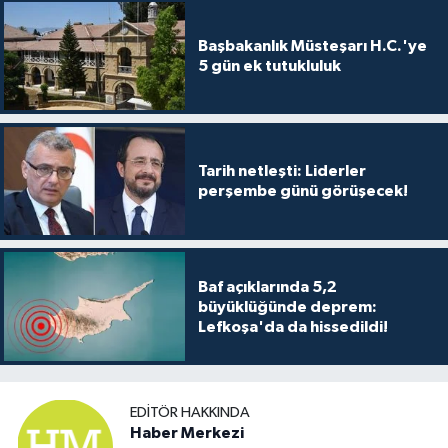
Başbakanlık Müsteşarı H.C.'ye
5 gün ek tutukluluk
Tarih netleşti: Liderler
perşembe günü görüşecek!
Baf açıklarında 5,2
büyüklüğünde deprem:
Lefkoşa'da da hissedildi!
EDITÖR HAKKINDA
Haber Merkezi