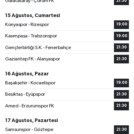
Galatasaray - Çorum FK
21:30
15 Ağustos, Cumartesi
Konyaspor - Rizespor
19:00
Kasımpaşa - Trabzonspor
19:00
Gençlerbirliği S.K. - Fenerbahçe
21:30
Gaziantep FK - Alanyaspor
21:30
16 Ağustos, Pazar
Başakşehir - Kocaelispor
19:00
Beşiktaş - Eyüpspor
21:30
Amed - Erzurumspor FK
21:30
17 Ağustos, Pazartesi
Samsunspor - Göztepe
21:30