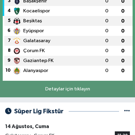
3
Başakşehir
0
0
4
Kocaelispor
0
0
5
Beşiktaş
0
0
6
Eyüpspor
0
0
7
Galatasaray
0
0
8
Çorum FK
0
0
9
Gaziantep FK
0
0
10
Alanyaspor
0
0
Detaylar için tıklayın
Süper Lig Fikstür
14 Ağustos, Cuma