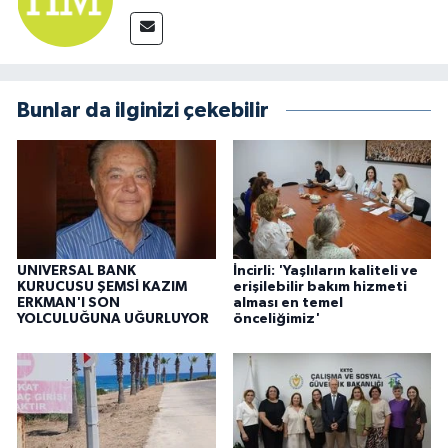
Bunlar da ilginizi çekebilir
UNIVERSAL BANK
İncirli: 'Yaşlıların kaliteli ve
KURUCUSU ŞEMSİ KAZIM
erişilebilir bakım hizmeti
ERKMAN'I SON
alması en temel
YOLCULUĞUNA UĞURLUYOR
önceliğimiz'