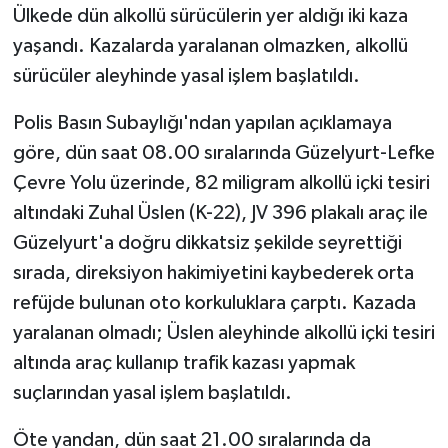
Ülkede dün alkollü sürücülerin yer aldığı iki kaza
yaşandı. Kazalarda yaralanan olmazken, alkollü
MAGAZİN
sürücüler aleyhinde yasal işlem başlatıldı.
Nöbetçi Eczaneler
Polis Basın Subaylığı'ndan yapılan açıklamaya
ÖZEL HABER
göre, dün saat 08.00 sıralarında Güzelyurt-Lefke
Çevre Yolu üzerinde, 82 miligram alkollü içki tesiri
SAĞLIK
altındaki Zuhal Üslen (K-22), JV 396 plakalı araç ile
Güzelyurt'a doğru dikkatsiz şekilde seyrettiği
SİYASET
sırada, direksiyon hakimiyetini kaybederek orta
refüjde bulunan oto korkuluklara çarptı. Kazada
SPOR
yaralanan olmadı; Üslen aleyhinde alkollü içki tesiri
TATLISU
altında araç kullanıp trafik kazası yapmak
suçlarından yasal işlem başlatıldı.
TEKNOLOJİ
Öte yandan, dün saat 21.00 sıralarında da