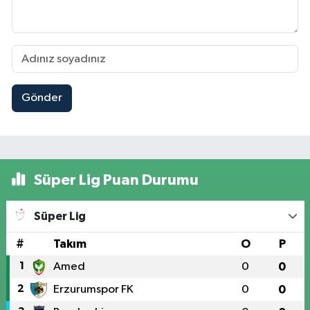
Gönder
Süper Lig Puan Durumu
Süper Lig
#
Takım
O
P
1
Amed
0
0
2
Erzurumspor FK
0
0