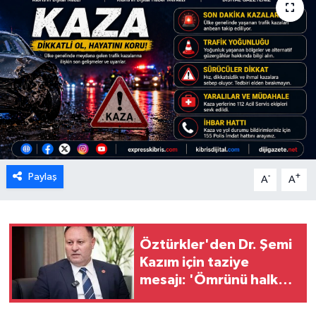
ESENTEPE
GAZİMAĞUSA
GİRNE
GÜNDEM
GÜNEY KIBRIS
Paylaş
-
+
A
A
İÇ HABERLER
KÜLTÜR SANAT
Öztürkler'den Dr. Şemi
Kazım için taziye
LAPTA
mesajı: 'Ömrünü halka
hizmete adamış değerli
LEFKOŞA
insandı'