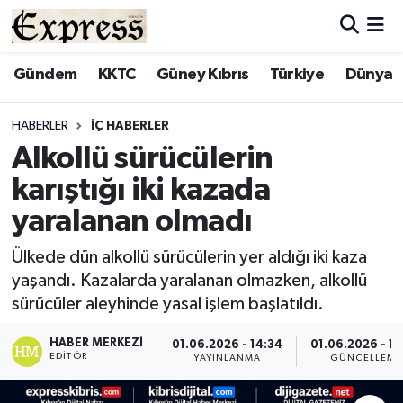
ALAYKÖY
Hava Durumu
Gündem
KKTC
Güney Kıbrıs
Türkiye
Dünya
ALSANCAK
Trafik Durumu
HABERLER
İÇ HABERLER
Alkollü sürücülerin
BİLİM
Süper Lig Puan Durumu ve Fikstür
karıştığı iki kazada
ÇATALKÖY
Tüm Manşetler
yaralanan olmadı
DÜNYA
Son Dakika Haberleri
Ülkede dün alkollü sürücülerin yer aldığı iki kaza
yaşandı. Kazalarda yaralanan olmazken, alkollü
EĞİTİM
Haber Arşivi
sürücüler aleyhinde yasal işlem başlatıldı.
EKONOMİ
HABER MERKEZI
01.06.2026 - 14:34
01.06.2026 - 1
EDITÖR
YAYINLANMA
GÜNCELLEME
ENGLISH