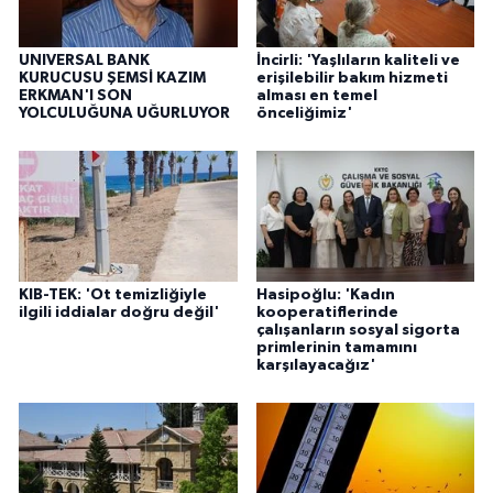
UNIVERSAL BANK
İncirli: 'Yaşlıların kaliteli ve
KURUCUSU ŞEMSİ KAZIM
erişilebilir bakım hizmeti
ERKMAN'I SON
alması en temel
YOLCULUĞUNA UĞURLUYOR
önceliğimiz'
KIB-TEK: 'Ot temizliğiyle
Hasipoğlu: 'Kadın
ilgili iddialar doğru değil'
kooperatiflerinde
çalışanların sosyal sigorta
primlerinin tamamını
karşılayacağız'