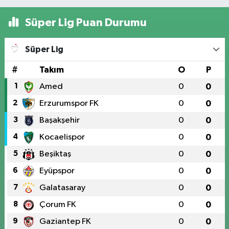
Süper Lig Puan Durumu
Süper Lig
#
Takım
O
P
1
Amed
0
0
2
Erzurumspor FK
0
0
3
Başakşehir
0
0
4
Kocaelispor
0
0
5
Beşiktaş
0
0
6
Eyüpspor
0
0
7
Galatasaray
0
0
8
Çorum FK
0
0
9
Gaziantep FK
0
0