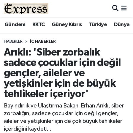
ALAYKÖY
Hava Durumu
Gündem
KKTC
Güney Kıbrıs
Türkiye
Dünya
ALSANCAK
Trafik Durumu
HABERLER
İÇ HABERLER
Arıklı: 'Siber zorbalık
BİLİM
Süper Lig Puan Durumu ve Fikstür
sadece çocuklar için değil
ÇATALKÖY
Tüm Manşetler
gençler, aileler ve
yetişkinler için de büyük
DÜNYA
Son Dakika Haberleri
tehlikeler içeriyor'
EĞİTİM
Haber Arşivi
Bayındırlık ve Ulaştırma Bakanı Erhan Arıklı, siber
zorbalığın, sadece çocuklar için değil gençler,
EKONOMİ
aileler ve yetişkinler için de çok büyük tehlikeler
içerdiğini kaydetti.
ENGLISH