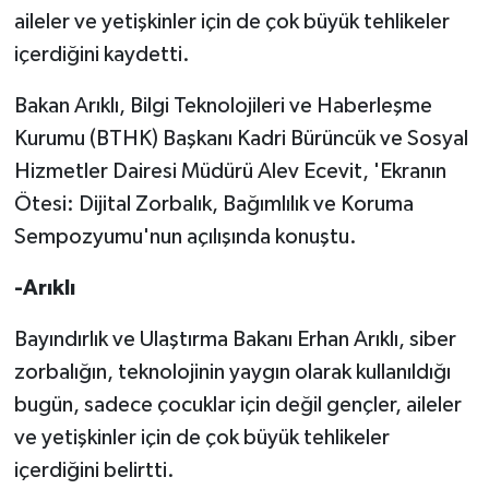
aileler ve yetişkinler için de çok büyük tehlikeler
MAGAZİN
içerdiğini kaydetti.
Bakan Arıklı, Bilgi Teknolojileri ve Haberleşme
Nöbetçi Eczaneler
Kurumu (BTHK) Başkanı Kadri Bürüncük ve Sosyal
ÖZEL HABER
Hizmetler Dairesi Müdürü Alev Ecevit, 'Ekranın
Ötesi: Dijital Zorbalık, Bağımlılık ve Koruma
SAĞLIK
Sempozyumu'nun açılışında konuştu.
SİYASET
-Arıklı
SPOR
Bayındırlık ve Ulaştırma Bakanı Erhan Arıklı, siber
zorbalığın, teknolojinin yaygın olarak kullanıldığı
TATLISU
bugün, sadece çocuklar için değil gençler, aileler
ve yetişkinler için de çok büyük tehlikeler
TEKNOLOJİ
içerdiğini belirtti.