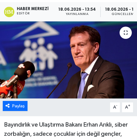
HABER MERKEZI
18.06.2026 - 13:54
18.06.2026 - 14
ESENTEPE
EDITÖR
YAYINLANMA
GÜNCELLEME
GAZİMAĞUSA
GİRNE
GÜNDEM
GÜNEY KIBRIS
İÇ HABERLER
KÜLTÜR SANAT
Paylaş
-
+
A
A
LAPTA
Bayındırlık ve Ulaştırma Bakanı Erhan Arıklı, siber
zorbalığın, sadece çocuklar için değil gençler,
LEFKOŞA