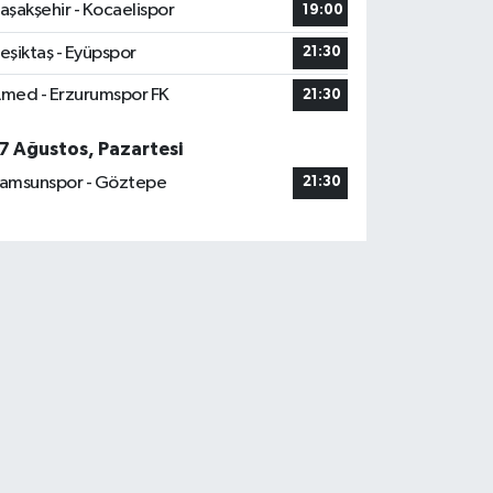
aşakşehir - Kocaelispor
19:00
eşiktaş - Eyüpspor
21:30
med - Erzurumspor FK
21:30
7 Ağustos, Pazartesi
amsunspor - Göztepe
21:30