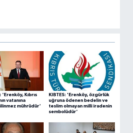
 'Erenköy, Kıbrıs
KIBTES: 'Erenköy, özgürlük
nın vatanına
uğruna ödenen bedelin ve
ilinmez mührüdür'
teslim olmayan milli iradenin
sembolüdür'