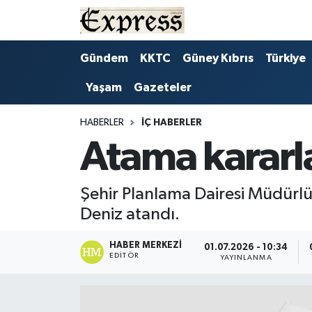
ALAYKÖY
Hava Durumu
Gündem
KKTC
Güney Kıbrıs
Türkiye
Yaşam
Gazeteler
ALSANCAK
Trafik Durumu
BİLİM
Süper Lig Puan Durumu ve Fikstür
HABERLER
İÇ HABERLER
Atama kararl
ÇATALKÖY
Tüm Manşetler
Şehir Planlama Dairesi Müdürl
DÜNYA
Son Dakika Haberleri
Deniz atandı.
EĞİTİM
Haber Arşivi
HABER MERKEZI
01.07.2026 - 10:34
EDITÖR
YAYINLANMA
EKONOMİ
ENGLISH