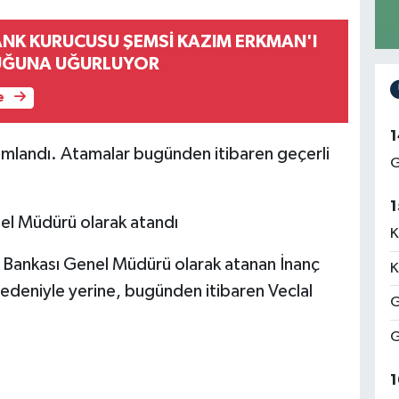
ANK KURUCUSU ŞEMSİ KAZIM ERKMAN'I
UĞUNA UĞURLUYOR
e
1
mlandı. Atamalar bugünden itibaren geçerli
G
1
el Müdürü olarak atandı
K
 Bankası Genel Müdürü olarak atanan İnanç
K
nedeniyle yerine, bugünden itibaren Veclal
G
G
1