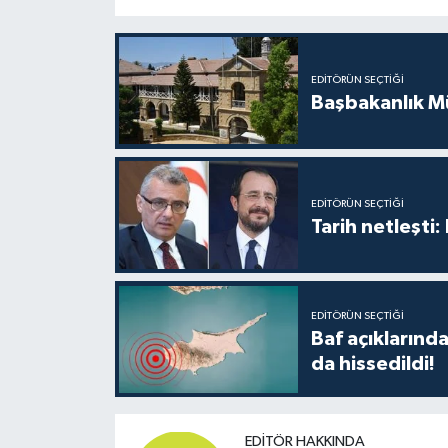
TİCARET
YAŞAM
EDITÖRÜN SEÇTIĞI
Başbakanlık Mü
EDITÖRÜN SEÇTIĞI
Tarih netleşti
EDITÖRÜN SEÇTIĞI
Baf açıkların
da hissedildi!
EDITÖR HAKKINDA