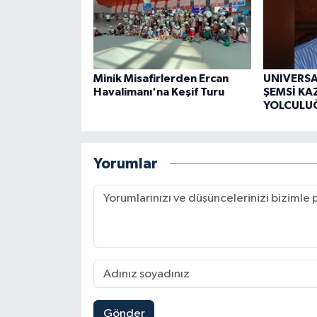
Minik Misafirlerden Ercan
UNIVERS
Havalimanı'na Keşif Turu
ŞEMSİ KA
YOLCULU
Yorumlar
Gönder