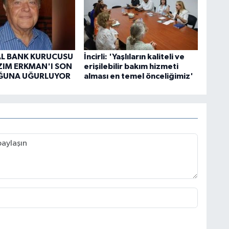
AL BANK KURUCUSU
İncirli: 'Yaşlıların kaliteli ve
ZIM ERKMAN'I SON
erişilebilir bakım hizmeti
ĞUNA UĞURLUYOR
alması en temel önceliğimiz'