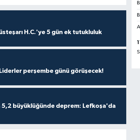
B
B
A
steşarı H.C.'ye 5 gün ek tutukluluk
1
S
: Liderler perşembe günü görüşecek!
da 5,2 büyüklüğünde deprem: Lefkoşa'da