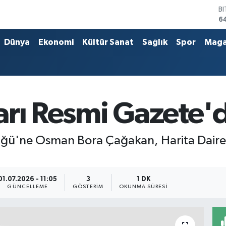
B
6
D
4
Dünya
Ekonomi
Kültür Sanat
Sağlık
Spor
Maga
E
5
S
6
G
6
arı Resmi Gazete'
B
1
üğü'ne Osman Bora Çağakan, Harita Daire
01.07.2026 - 11:05
3
1 DK
GÜNCELLEME
GÖSTERIM
OKUNMA SÜRESI