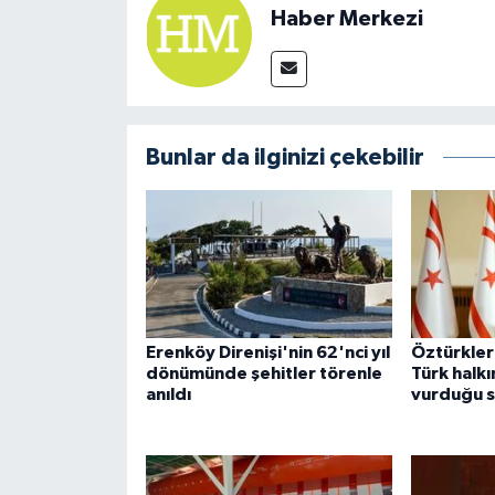
Haber Merkezi
Bunlar da ilginizi çekebilir
Erenköy Direnişi'nin 62'nci yıl
Öztürkler:
dönümünde şehitler törenle
Türk halkı
anıldı
vurduğu s