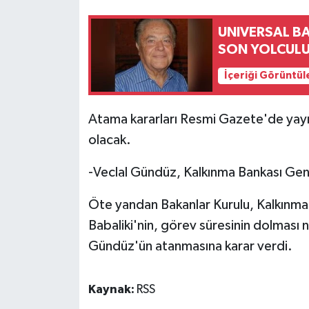
UNIVERSAL B
MAGAZİN
SON YOLCUL
Nöbetçi Eczaneler
İçeriği Görüntül
ÖZEL HABER
Atama kararları Resmi Gazete'de yayı
SAĞLIK
olacak.
-Veclal Gündüz, Kalkınma Bankası Gen
SİYASET
Öte yandan Bakanlar Kurulu, Kalkınma
SPOR
Babaliki'nin, görev süresinin dolması 
TATLISU
Gündüz'ün atanmasına karar verdi.
TEKNOLOJİ
Kaynak:
RSS