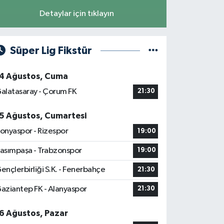
Detaylar için tıklayın
Süper Lig Fikstür
4 Ağustos, Cuma
alatasaray - Çorum FK
21:30
5 Ağustos, Cumartesi
onyaspor - Rizespor
19:00
asımpaşa - Trabzonspor
19:00
ençlerbirliği S.K. - Fenerbahçe
21:30
aziantep FK - Alanyaspor
21:30
6 Ağustos, Pazar