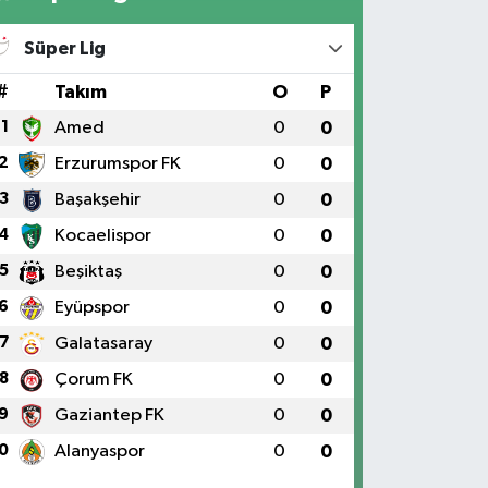
Süper Lig
#
Takım
O
P
1
Amed
0
0
2
Erzurumspor FK
0
0
3
Başakşehir
0
0
4
Kocaelispor
0
0
5
Beşiktaş
0
0
6
Eyüpspor
0
0
7
Galatasaray
0
0
8
Çorum FK
0
0
9
Gaziantep FK
0
0
0
Alanyaspor
0
0