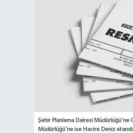
ESENTEPE
GAZİMAĞUSA
GİRNE
GÜNDEM
GÜNEY KIBRIS
İÇ HABERLER
KÜLTÜR SANAT
LAPTA
Şehir Planlama Dairesi Müdürlüğü'ne
Müdürlüğü'ne ise Hacire Deniz atandı
LEFKOŞA