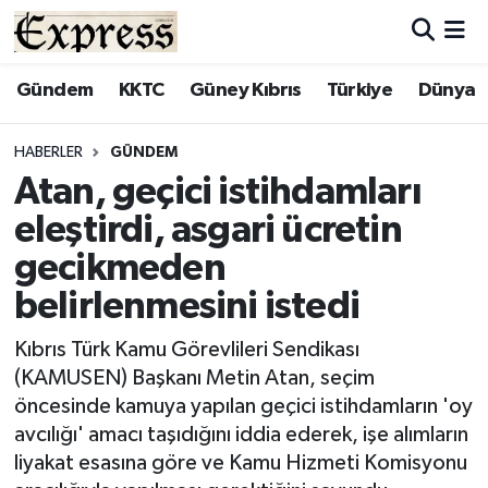
ALAYKÖY
Hava Durumu
Gündem
KKTC
Güney Kıbrıs
Türkiye
Dünya
ALSANCAK
Trafik Durumu
HABERLER
GÜNDEM
Atan, geçici istihdamları
BİLİM
Süper Lig Puan Durumu ve Fikstür
eleştirdi, asgari ücretin
ÇATALKÖY
Tüm Manşetler
gecikmeden
belirlenmesini istedi
DÜNYA
Son Dakika Haberleri
Kıbrıs Türk Kamu Görevlileri Sendikası
EĞİTİM
Haber Arşivi
(KAMUSEN) Başkanı Metin Atan, seçim
öncesinde kamuya yapılan geçici istihdamların 'oy
EKONOMİ
avcılığı' amacı taşıdığını iddia ederek, işe alımların
liyakat esasına göre ve Kamu Hizmeti Komisyonu
ENGLISH