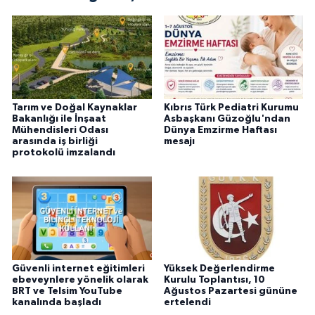
Tarım ve Doğal Kaynaklar
Kıbrıs Türk Pediatri Kurumu
Bakanlığı ile İnşaat
Asbaşkanı Güzoğlu'ndan
Mühendisleri Odası
Dünya Emzirme Haftası
arasında iş birliği
mesajı
protokolü imzalandı
Güvenli internet eğitimleri
Yüksek Değerlendirme
ebeveynlere yönelik olarak
Kurulu Toplantısı, 10
BRT ve Telsim YouTube
Ağustos Pazartesi gününe
kanalında başladı
ertelendi