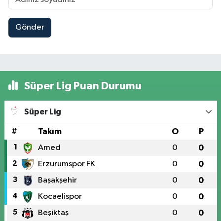
Gönder
Süper Lig Puan Durumu
Süper Lig
#
Takım
O
P
1
Amed
0
0
2
Erzurumspor FK
0
0
3
Başakşehir
0
0
4
Kocaelispor
0
0
5
Beşiktaş
0
0