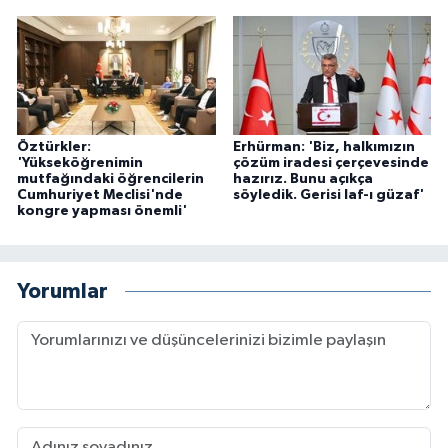
Öztürkler:
Erhürman: 'Biz, halkımızın
'Yükseköğrenimin
çözüm iradesi çerçevesinde
mutfağındaki öğrencilerin
hazırız. Bunu açıkça
Cumhuriyet Meclisi'nde
söyledik. Gerisi laf-ı güzaf'
kongre yapması önemli'
Yorumlar