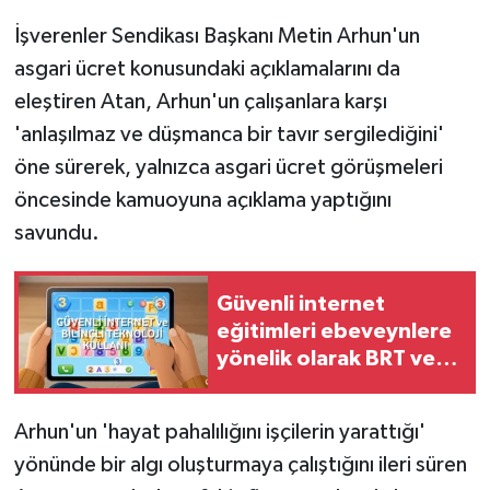
İşverenler Sendikası Başkanı Metin Arhun'un
asgari ücret konusundaki açıklamalarını da
eleştiren Atan, Arhun'un çalışanlara karşı
'anlaşılmaz ve düşmanca bir tavır sergilediğini'
öne sürerek, yalnızca asgari ücret görüşmeleri
öncesinde kamuoyuna açıklama yaptığını
savundu.
Güvenli internet
eğitimleri ebeveynlere
yönelik olarak BRT ve
Telsim YouTube
kanalında başladı
Arhun'un 'hayat pahalılığını işçilerin yarattığı'
yönünde bir algı oluşturmaya çalıştığını ileri süren