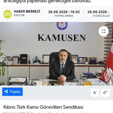
aracılığıyla yapılması gerektiğini savundu.
ESENTEPE
HABER MERKEZI
26.06.2026 - 16:02
26.06.2026 - 1
EDITÖR
YAYINLANMA
GÜNCELLEM
GAZİMAĞUSA
GİRNE
GÜNDEM
GÜNEY KIBRIS
İÇ HABERLER
KÜLTÜR SANAT
Paylaş
-
+
A
A
LAPTA
Kıbrıs Türk Kamu Görevlileri Sendikası
LEFKOŞA