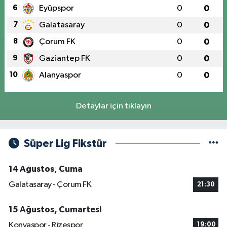
6
Eyüpspor
0
0
7
Galatasaray
0
0
8
Çorum FK
0
0
9
Gaziantep FK
0
0
10
Alanyaspor
0
0
Detaylar için tıklayın
Süper Lig Fikstür
14 Ağustos, Cuma
Galatasaray - Çorum FK
21:30
15 Ağustos, Cumartesi
Konyaspor - Rizespor
19:00