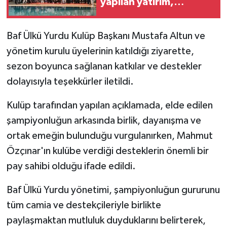
yapılan yatırım,
geleceğe, gençliğe
MAGAZİN
yapılan en değerli
Baf Ülkü Yurdu Kulüp Başkanı Mustafa Altun ve
yatırımdır'
Nöbetçi Eczaneler
yönetim kurulu üyelerinin katıldığı ziyarette,
sezon boyunca sağlanan katkılar ve destekler
ÖZEL HABER
dolayısıyla teşekkürler iletildi.
SAĞLIK
Kulüp tarafından yapılan açıklamada, elde edilen
şampiyonluğun arkasında birlik, dayanışma ve
SİYASET
ortak emeğin bulunduğu vurgulanırken, Mahmut
Özçınar'ın kulübe verdiği desteklerin önemli bir
SPOR
pay sahibi olduğu ifade edildi.
TATLISU
Baf Ülkü Yurdu yönetimi, şampiyonluğun gururunu
tüm camia ve destekçileriyle birlikte
TEKNOLOJİ
paylaşmaktan mutluluk duyduklarını belirterek,