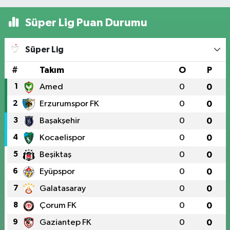
Süper Lig Puan Durumu
Süper Lig
#
Takım
O
P
1
Amed
0
0
2
Erzurumspor FK
0
0
3
Başakşehir
0
0
4
Kocaelispor
0
0
5
Beşiktaş
0
0
6
Eyüpspor
0
0
7
Galatasaray
0
0
8
Çorum FK
0
0
9
Gaziantep FK
0
0