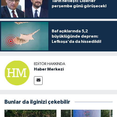
Tarih netleşti: Liderler
perşembe günü görüşecek!
Baf açıklarında 5,2
büyüklüğünde deprem:
Lefkoşa'da da hissedildi!
EDITÖR HAKKINDA
Haber Merkezi
Bunlar da ilginizi çekebilir