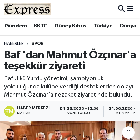
ALAYKÖY
Hava Durumu
Gündem
KKTC
Güney Kıbrıs
Türkiye
Dünya
ALSANCAK
Trafik Durumu
HABERLER
SPOR
Baf 'dan Mahmut Özçınar'a
BİLİM
Süper Lig Puan Durumu ve Fikstür
teşekkür ziyareti
ÇATALKÖY
Tüm Manşetler
Baf Ülkü Yurdu yönetimi, şampiyonluk
yolculuğunda kulübe verdiği desteklerden dolayı
DÜNYA
Son Dakika Haberleri
Mahmut Özçınar'a nezaket ziyaretinde bulundu.
EĞİTİM
Haber Arşivi
HABER MERKEZI
04.06.2026 - 13:56
04.06.2026 - 1
EDITÖR
YAYINLANMA
GÜNCELLEM
EKONOMİ
ENGLISH