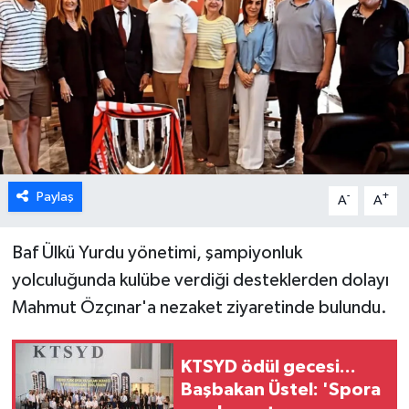
ESENTEPE
GAZİMAĞUSA
GİRNE
GÜNDEM
Paylaş
-
+
A
A
GÜNEY KIBRIS
Baf Ülkü Yurdu yönetimi, şampiyonluk
İÇ HABERLER
yolculuğunda kulübe verdiği desteklerden dolayı
Mahmut Özçınar'a nezaket ziyaretinde bulundu.
KÜLTÜR SANAT
LAPTA
KTSYD ödül gecesi...
Başbakan Üstel: 'Spora
LEFKOŞA