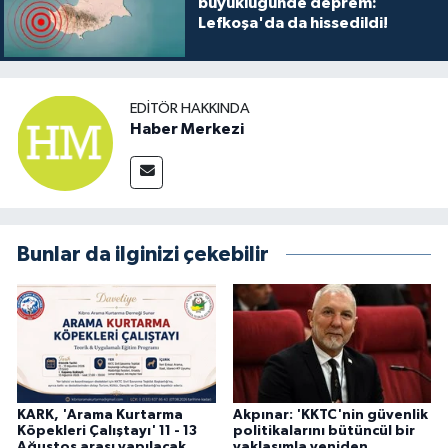
büyüklüğünde deprem:
Lefkoşa'da da hissedildi!
EDITÖR HAKKINDA
Haber Merkezi
Bunlar da ilginizi çekebilir
KARK, 'Arama Kurtarma
Akpınar: 'KKTC'nin güvenlik
Köpekleri Çalıştayı' 11 - 13
politikalarını bütüncül bir
Ağustos arası yapılacak
yaklaşımla yeniden