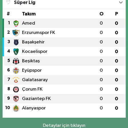
Süper Lig
#
Takım
O
P
1
Amed
0
0
2
Erzurumspor FK
0
0
3
Başakşehir
0
0
4
Kocaelispor
0
0
5
Beşiktaş
0
0
6
Eyüpspor
0
0
7
Galatasaray
0
0
8
Çorum FK
0
0
9
Gaziantep FK
0
0
10
Alanyaspor
0
0
Detaylar için tıklayın