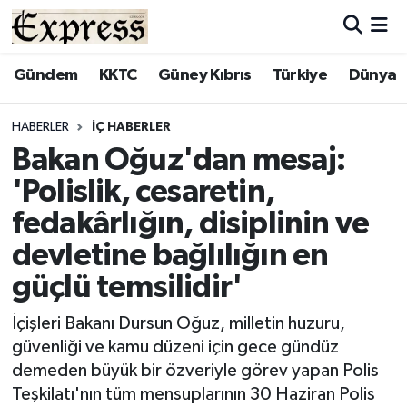
ALAYKÖY
Hava Durumu
Gündem
KKTC
Güney Kıbrıs
Türkiye
Dünya
ALSANCAK
Trafik Durumu
HABERLER
İÇ HABERLER
Bakan Oğuz'dan mesaj:
BİLİM
Süper Lig Puan Durumu ve Fikstür
'Polislik, cesaretin,
ÇATALKÖY
Tüm Manşetler
fedakârlığın, disiplinin ve
devletine bağlılığın en
DÜNYA
Son Dakika Haberleri
güçlü temsilidir'
EĞİTİM
Haber Arşivi
İçişleri Bakanı Dursun Oğuz, milletin huzuru,
güvenliği ve kamu düzeni için gece gündüz
EKONOMİ
demeden büyük bir özveriyle görev yapan Polis
Teşkilatı'nın tüm mensuplarının 30 Haziran Polis
ENGLISH