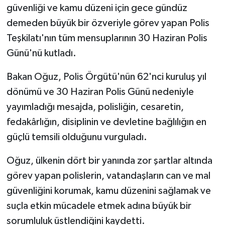
güvenliği ve kamu düzeni için gece gündüz
demeden büyük bir özveriyle görev yapan Polis
MAGAZİN
Teşkilatı'nın tüm mensuplarının 30 Haziran Polis
Nöbetçi Eczaneler
Günü'nü kutladı.
ÖZEL HABER
Bakan Oğuz, Polis Örgütü'nün 62'nci kuruluş yıl
dönümü ve 30 Haziran Polis Günü nedeniyle
SAĞLIK
yayımladığı mesajda, polisliğin, cesaretin,
fedakârlığın, disiplinin ve devletine bağlılığın en
SİYASET
güçlü temsili olduğunu vurguladı.
SPOR
Oğuz, ülkenin dört bir yanında zor şartlar altında
görev yapan polislerin, vatandaşların can ve mal
TATLISU
güvenliğini korumak, kamu düzenini sağlamak ve
TEKNOLOJİ
suçla etkin mücadele etmek adına büyük bir
sorumluluk üstlendiğini kaydetti.