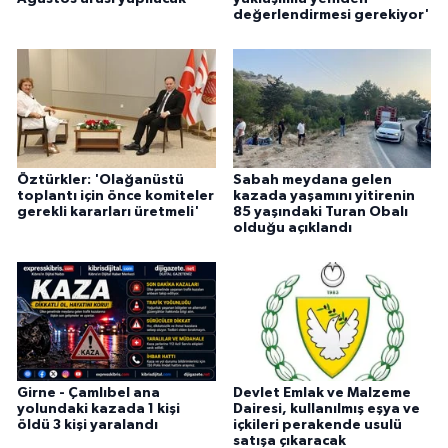
değerlendirmesi gerekiyor'
Öztürkler: 'Olağanüstü
Sabah meydana gelen
toplantı için önce komiteler
kazada yaşamını yitirenin
gerekli kararları üretmeli'
85 yaşındaki Turan Obalı
olduğu açıklandı
Girne - Çamlıbel ana
Devlet Emlak ve Malzeme
yolundaki kazada 1 kişi
Dairesi, kullanılmış eşya ve
öldü 3 kişi yaralandı
içkileri perakende usulü
satışa çıkaracak