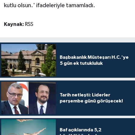
kutlu olsun.' ifadeleriyle tamamladı.
Kaynak:
RSS
Başbakanlık Müsteşarı H.C.'ye
5 gün ek tutukluluk
Tarih netleşti: Liderler
perşembe günü görüşecek!
Baf açıklarında 5,2