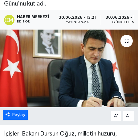
Günü'nü kutladı.
ESENTEPE
HABER MERKEZI
30.06.2026 - 13:21
30.06.2026 - 13
EDITÖR
YAYINLANMA
GÜNCELLEME
GAZİMAĞUSA
GİRNE
GÜNDEM
GÜNEY KIBRIS
İÇ HABERLER
KÜLTÜR SANAT
Paylaş
-
+
A
A
LAPTA
İçişleri Bakanı Dursun Oğuz, milletin huzuru,
LEFKOŞA