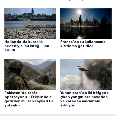
Hollanda'da kuraklık
Fransa'da su kullanımına
nedeniyle 'su kıtlığı' ilan
kısıtlama getirildi
edildi
Pakistan'da terör
Yunanistan'da iki bölgede
operasyonu... Etkisiz hale
çıkan yangınlara havadan
getirilen militan sayısı 83'e
ve karadan müdahale
yükseldi
ediliyor