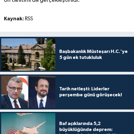
Kaynak:
RSS
Başbakanlık Müsteşarı H.C.'ye
5 gün ek tutukluluk
Tarih netleşti: Liderler
perşembe günü görüşecek!
Baf açıklarında 5,2
büyüklüğünde deprem: