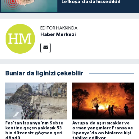
Lefkoşa'da da hissedildi!
EDITÖR HAKKINDA
Haber Merkezi
Bunlar da ilginizi çekebilir
Fas'tan İspanya'nın Sebte
Avrupa'da aşırı sıcaklar ve
kentine geçen yaklaşık 53
orman yangınları: Fransa ve
bin düzensiz göçmen geri
İspanya'da on binlerce kişi
döndü
tahliye ediliyor