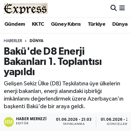
ALAYKÖY
Hava Durumu
Gündem
KKTC
Güney Kıbrıs
Türkiye
Dünya
ALSANCAK
Trafik Durumu
HABERLER
DÜNYA
Bakü'de D8 Enerji
BİLİM
Süper Lig Puan Durumu ve Fikstür
Bakanları 1. Toplantısı
ÇATALKÖY
Tüm Manşetler
yapıldı
DÜNYA
Son Dakika Haberleri
Gelişen Sekiz Ülke (D8) Teşkilatına üye ülkelerin
enerji bakanları, enerji alanındaki işbirliği
EĞİTİM
Haber Arşivi
imkânlarını değerlendirmek üzere Azerbaycan'ın
başkenti Bakü'de bir araya geldi.
EKONOMİ
HABER MERKEZI
01.06.2026 - 21:03
01.06.2026 - 21
EDITÖR
YAYINLANMA
GÜNCELLEME
ENGLISH