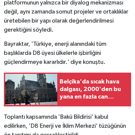
platformunun yalnızca bir diyalog mekanizması
değil, aynı zamanda somut projeler ve ortaklıklar
üretebilen bir yapı olarak değerlendirilmesi
gerektiğini söyledi.
Bayraktar, 'Türkiye, enerji alanındaki tüm
başlıklarda D8 üyesi ülkelerle işbirliğini
güçlendirmeye kararlıdır.' diye konuştu.
Belçika'da sıcak hava
dalgası, 2000'den bu
yana en fazla can
kaybına yol açtı
Toplantı kapsamında 'Bakü Bildirisi' kabul
edilirken, 'D8 Enerji ve İklim Merkezi' tüzüğünün
ön tanıtımı da gerçekleştirildi.