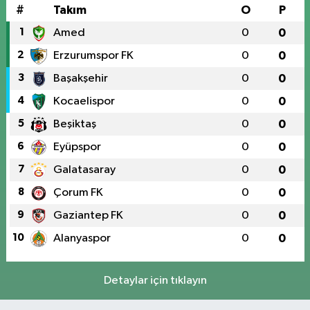
#
Takım
O
P
1
Amed
0
0
2
Erzurumspor FK
0
0
3
Başakşehir
0
0
4
Kocaelispor
0
0
5
Beşiktaş
0
0
6
Eyüpspor
0
0
7
Galatasaray
0
0
8
Çorum FK
0
0
9
Gaziantep FK
0
0
10
Alanyaspor
0
0
Detaylar için tıklayın