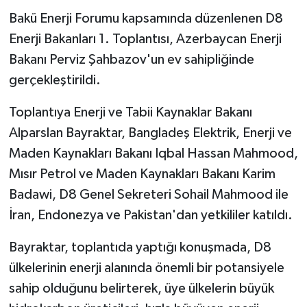
Bakü Enerji Forumu kapsamında düzenlenen D8
MAGAZİN
Enerji Bakanları 1. Toplantısı, Azerbaycan Enerji
Bakanı Perviz Şahbazov'un ev sahipliğinde
Nöbetçi Eczaneler
gerçekleştirildi.
ÖZEL HABER
Toplantıya Enerji ve Tabii Kaynaklar Bakanı
Alparslan Bayraktar, Bangladeş Elektrik, Enerji ve
SAĞLIK
Maden Kaynakları Bakanı Iqbal Hassan Mahmood,
SİYASET
Mısır Petrol ve Maden Kaynakları Bakanı Karim
Badawi, D8 Genel Sekreteri Sohail Mahmood ile
SPOR
İran, Endonezya ve Pakistan'dan yetkililer katıldı.
TATLISU
Bayraktar, toplantıda yaptığı konuşmada, D8
ülkelerinin enerji alanında önemli bir potansiyele
TEKNOLOJİ
sahip olduğunu belirterek, üye ülkelerin büyük