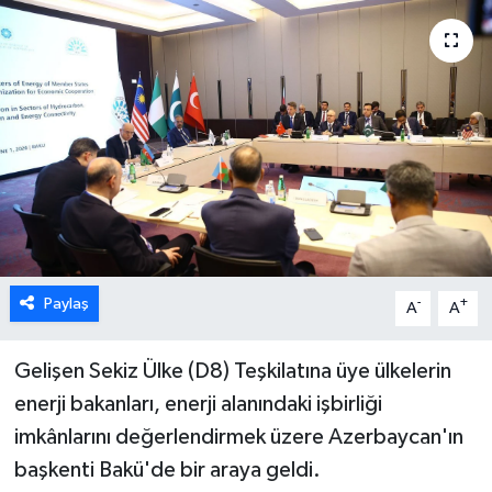
ESENTEPE
GAZİMAĞUSA
GİRNE
GÜNDEM
GÜNEY KIBRIS
Paylaş
-
+
A
A
İÇ HABERLER
Gelişen Sekiz Ülke (D8) Teşkilatına üye ülkelerin
KÜLTÜR SANAT
enerji bakanları, enerji alanındaki işbirliği
LAPTA
imkânlarını değerlendirmek üzere Azerbaycan'ın
başkenti Bakü'de bir araya geldi.
LEFKOŞA