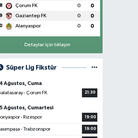
8
Çorum FK
0
0
9
Gaziantep FK
0
0
0
Alanyaspor
0
0
Detaylar için tıklayın
Süper Lig Fikstür
4 Ağustos, Cuma
alatasaray - Çorum FK
21:30
5 Ağustos, Cumartesi
onyaspor - Rizespor
19:00
asımpaşa - Trabzonspor
19:00