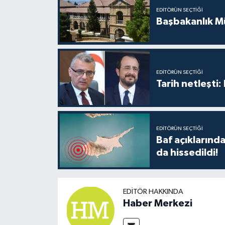
EDITÖRÜN SEÇTIĞI
Başbakanlık Mü
EDITÖRÜN SEÇTIĞI
Tarih netleşti
EDITÖRÜN SEÇTIĞI
Baf açıkların
da hissedildi!
EDITÖR HAKKINDA
Haber Merkezi