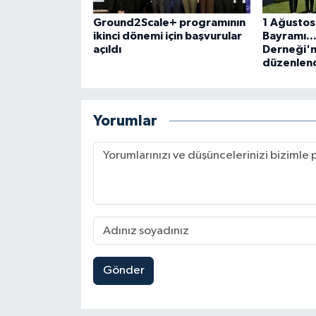
Ground2Scale+ programının
1 Ağustos
ikinci dönemi için başvurular
Bayramı..
açıldı
Derneği'
düzenlen
Yorumlar
Gönder