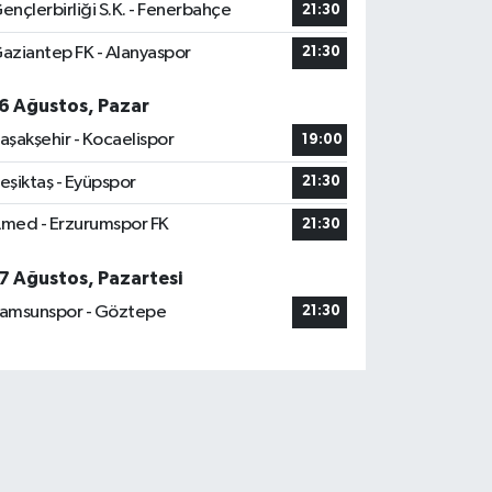
ençlerbirliği S.K. - Fenerbahçe
21:30
aziantep FK - Alanyaspor
21:30
6 Ağustos, Pazar
aşakşehir - Kocaelispor
19:00
eşiktaş - Eyüpspor
21:30
med - Erzurumspor FK
21:30
7 Ağustos, Pazartesi
amsunspor - Göztepe
21:30