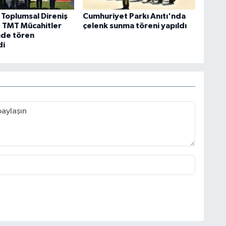
 Toplumsal Direniş
Cumhuriyet Parkı Anıtı'nda
. TMT Mücahitler
çelenk sunma töreni yapıldı
nde tören
di