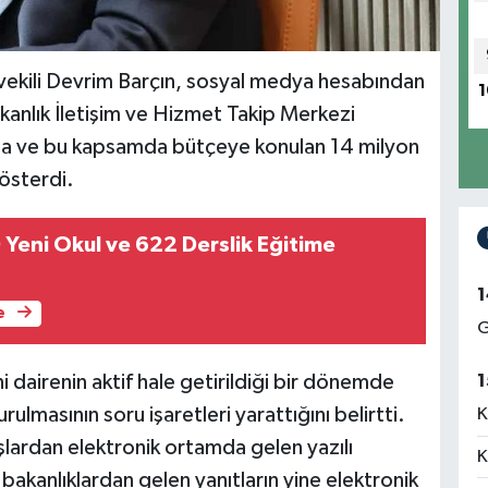
vekili
Devrim Barçın
, sosyal medya hesabından
1
anlık İletişim ve Hizmet Takip Merkezi
sına ve bu kapsamda bütçeye konulan 14 milyon
gösterdi.
 Yeni Okul ve 622 Derslik Eğitime
1
e
G
ni dairenin aktif hale getirildiği bir dönemde
1
ulmasının soru işaretleri yarattığını belirtti.
K
lardan elektronik ortamda gelen yazılı
K
e bakanlıklardan gelen yanıtların yine elektronik