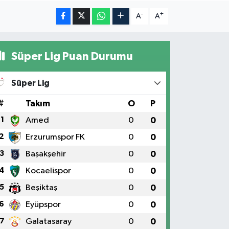
-
+
A
A
Süper Lig Puan Durumu
Süper Lig
#
Takım
O
P
1
Amed
0
0
2
Erzurumspor FK
0
0
3
Başakşehir
0
0
4
Kocaelispor
0
0
5
Beşiktaş
0
0
6
Eyüpspor
0
0
7
Galatasaray
0
0