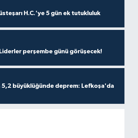
steşarı H.C.'ye 5 gün ek tutukluluk
: Liderler perşembe günü görüşecek!
da 5,2 büyüklüğünde deprem: Lefkoşa'da