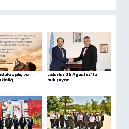
deki açılış ve
Liderler 26 Ağustos'ta
kinliği
buluşuyor