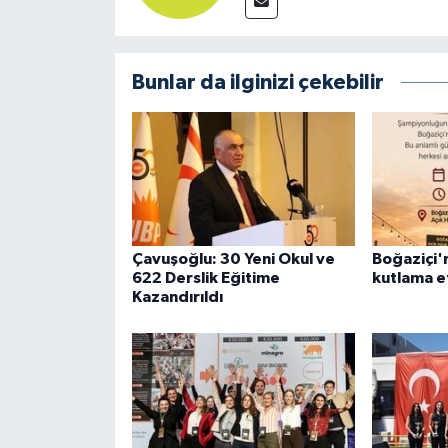
Bunlar da ilginizi çekebilir
Çavuşoğlu: 30 Yeni Okul ve
Boğaziçi'n
622 Derslik Eğitime
kutlama et
Kazandırıldı