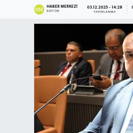
HABER MERKEZI
03.12.2025 - 14:28
ESENTEPE
EDITÖR
YAYINLANMA
GAZİMAĞUSA
GİRNE
GÜNDEM
GÜNEY KIBRIS
İÇ HABERLER
KÜLTÜR SANAT
LAPTA
LEFKOŞA