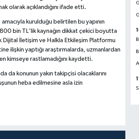
G
k olarak açıklandığını ifade etti.
G
 amacıyla kurulduğu belirtilen bu yapının
1
 800 bin TL'lik kaynağın dikkat çekici boyutta
B
Dijital İletişim ve Halkla Etkileşim Platformu
etine ilişkin yaptığı araştırmalarda, uzmanlardan
B
çen kimseye rastlamadığını kaydetti.
A
a da konunun yakın takipçisi olacaklarını
1
uşunun heba edilmesine asla izin
S