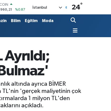
TCOIN
°
24
İstanbul
.960,21
%0.87
LAR
,7436
%0.18
zin
Bilim
Eğitim
Moda
RO
,2510
%0.32
ERLİN
,4811
%0.38
AM ALTIN
60.55
%0.03
 Ayrıldı;
ST100
.779
%-14
 Bulmaz'
nlık altında ayrıca BİMER
 TL'nin 'gerçek maliyetinin çok
ştırmalarda 1 milyon TL'den
klarını açıkladı.