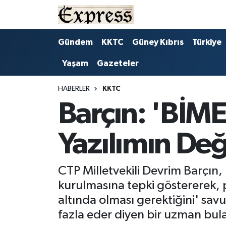
ALAYKÖY
Hava Durumu
Gündem
KKTC
Güney Kıbrıs
Türkiye
Yaşam
Gazeteler
ALSANCAK
Trafik Durumu
BİLİM
Süper Lig Puan Durumu ve Fikstür
HABERLER
KKTC
Barçın: 'BİME
ÇATALKÖY
Tüm Manşetler
Yazılımın Değ
DÜNYA
Son Dakika Haberleri
EĞİTİM
Haber Arşivi
CTP Milletvekili Devrim Barçın
kurulmasına tepki göstererek, 
EKONOMİ
altında olması gerektiğini' sav
fazla eder diyen bir uzman bula
ENGLISH