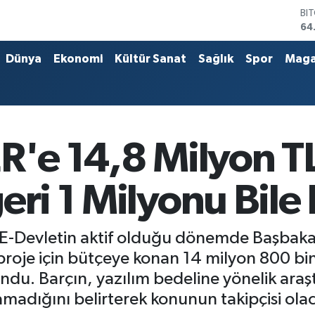
BI
64
DO
47
Dünya
Ekonomi
Kültür Sanat
Sağlık
Spor
Maga
EU
55
ST
64
GR
66
R'e 14,8 Milyon TL
Bİ
13
eri 1 Milyonu Bile
, E-Devletin aktif olduğu dönemde Başbaka
proje için bütçeye konan 14 milyon 800 bin
undu. Barçın, yazılım bedeline yönelik ara
madığını belirterek konunun takipçisi olaca