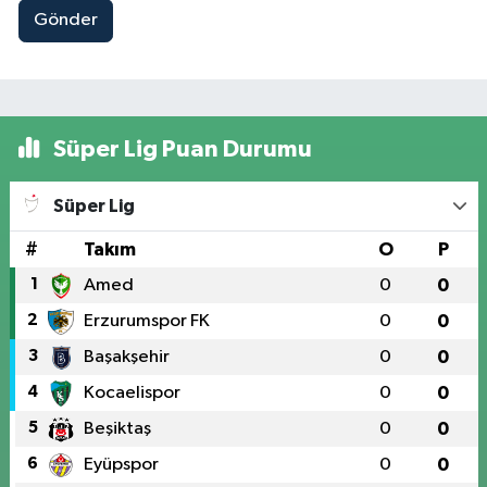
Gönder
Süper Lig Puan Durumu
Süper Lig
#
Takım
O
P
1
Amed
0
0
2
Erzurumspor FK
0
0
3
Başakşehir
0
0
4
Kocaelispor
0
0
5
Beşiktaş
0
0
6
Eyüpspor
0
0