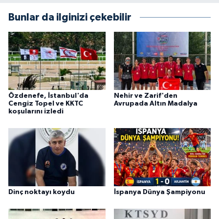
Bunlar da ilginizi çekebilir
Özdenefe, İstanbul'da
Nehir ve Zarif'den
Cengiz Topel ve KKTC
Avrupada Altın Madalya
koşularını izledi
Dinç noktayı koydu
İspanya Dünya Şampiyonu