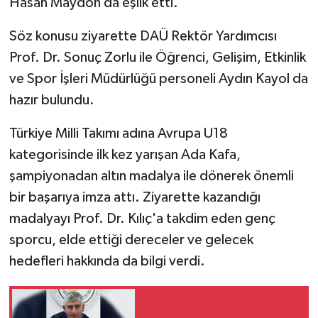
Hasan Maydon da eşlik etti.
MAGAZİN
Söz konusu ziyarette DAÜ Rektör Yardımcısı
Prof. Dr. Sonuç Zorlu ile Öğrenci, Gelişim, Etkinlik
Nöbetçi Eczaneler
ve Spor İşleri Müdürlüğü personeli Aydın Kayol da
hazır bulundu.
ÖZEL HABER
Türkiye Milli Takımı adına Avrupa U18
SAĞLIK
kategorisinde ilk kez yarışan Ada Kafa,
şampiyonadan altın madalya ile dönerek önemli
SİYASET
bir başarıya imza attı. Ziyarette kazandığı
SPOR
madalyayı Prof. Dr. Kılıç'a takdim eden genç
sporcu, elde ettiği dereceler ve gelecek
TATLISU
hedefleri hakkında da bilgi verdi.
TEKNOLOJİ