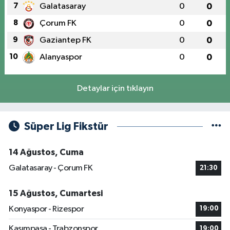
7
Galatasaray
0
0
8
Çorum FK
0
0
9
Gaziantep FK
0
0
10
Alanyaspor
0
0
Detaylar için tıklayın
Süper Lig Fikstür
14 Ağustos, Cuma
Galatasaray - Çorum FK
21:30
15 Ağustos, Cumartesi
Konyaspor - Rizespor
19:00
Kasımpaşa - Trabzonspor
19:00