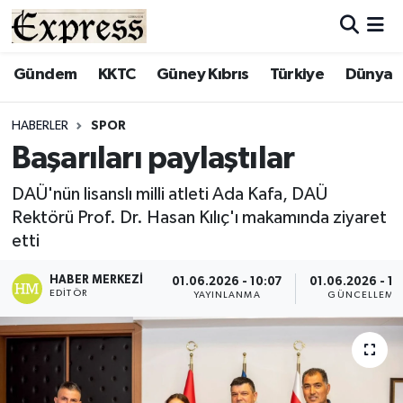
ALAYKÖY
Hava Durumu
Gündem
KKTC
Güney Kıbrıs
Türkiye
Dünya
ALSANCAK
Trafik Durumu
HABERLER
SPOR
Başarıları paylaştılar
BİLİM
Süper Lig Puan Durumu ve Fikstür
DAÜ'nün lisanslı milli atleti Ada Kafa, DAÜ
ÇATALKÖY
Tüm Manşetler
Rektörü Prof. Dr. Hasan Kılıç'ı makamında ziyaret
etti
DÜNYA
Son Dakika Haberleri
HABER MERKEZI
01.06.2026 - 10:07
01.06.2026 - 10
EDITÖR
EĞİTİM
Haber Arşivi
YAYINLANMA
GÜNCELLEME
EKONOMİ
ENGLISH