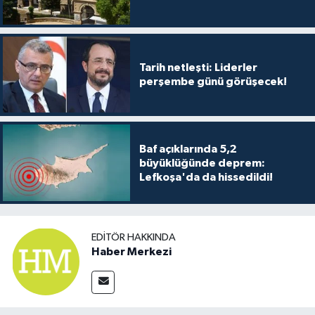
Tarih netleşti: Liderler
perşembe günü görüşecek!
Baf açıklarında 5,2
büyüklüğünde deprem:
Lefkoşa'da da hissedildi!
EDITÖR HAKKINDA
Haber Merkezi