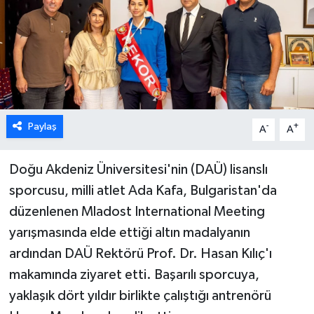
ESENTEPE
GAZİMAĞUSA
GİRNE
Paylaş
-
+
A
A
GÜNDEM
GÜNEY KIBRIS
Doğu Akdeniz Üniversitesi'nin (DAÜ) lisanslı
sporcusu, milli atlet Ada Kafa, Bulgaristan'da
İÇ HABERLER
düzenlenen Mladost International Meeting
yarışmasında elde ettiği altın madalyanın
KÜLTÜR SANAT
ardından DAÜ Rektörü Prof. Dr. Hasan Kılıç'ı
makamında ziyaret etti. Başarılı sporcuya,
LAPTA
yaklaşık dört yıldır birlikte çalıştığı antrenörü
LEFKOŞA