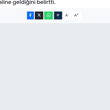
ne geldiğini belirtti.
-
+
A
A