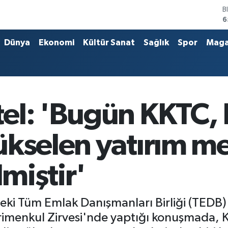
D
4
E
5
Dünya
Ekonomi
Kültür Sanat
Sağlık
Spor
Maga
S
6
G
6
B
1
el: 'Bugün KKTC,
ükselen yatırım m
lmiştir'
eki Tüm Emlak Danışmanları Birliği (TEDB
menkul Zirvesi'nde yaptığı konuşmada, K