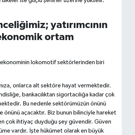
 ülkeler ise güçlü şehirler üzerine yükselir.'
celiğimiz; yatırımcının
ekonomik ortam
ekonominin lokomotif sektörlerinden biri
mıza, onlarca alt sektöre hayat vermektedir.
sliğe, bankacılıktan sigortacılığa kadar çok
mektedir. Bu nedenle sektörümüzün önünü
 önünü açacaktır. Biz bunun bilinciyle hareket
n en çok ihtiyaç duyduğu şey güvendir. Güven
üyüme vardır. İşte hükümet olarak en büyük