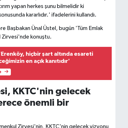
ırım yapan herkes şunu bilmelidir ki
nusunda kararlıdır.' ifadelerini kullandı.
öre Başbakan Ünal Üstel, bugün 'Tüm Emlak
 Zirvesi'nde konuştu.
'Erenköy, hiçbir şart altında esareti
eğimizin en açık kanıtıdır'
e
si, KKTC'nin gelecek
erece önemli bir
enkul Zirvesi'nin, KKTC'nin gelecek vizyonu