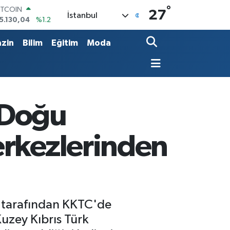
°
OLAR
27
İstanbul
7,7106
%0.17
URO
5,1652
%0.27
zin
Bilim
Eğitim
Moda
TERLİN
4,4046
%0.35
RAM ALTIN
648.99
%2.59
İST100
3.773
%-19
 Doğu
erkezlerinden
) tarafından KKTC'de
uzey Kıbrıs Türk