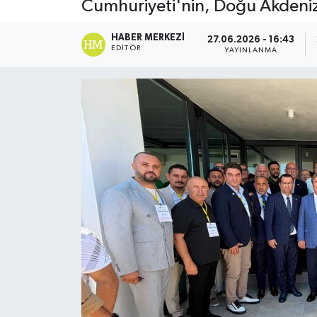
Cumhuriyeti'nin, Doğu Akdeniz'i
ESENTEPE
HABER MERKEZI
27.06.2026 - 16:43
EDITÖR
YAYINLANMA
GAZİMAĞUSA
GİRNE
GÜNDEM
GÜNEY KIBRIS
İÇ HABERLER
KÜLTÜR SANAT
LAPTA
LEFKOŞA