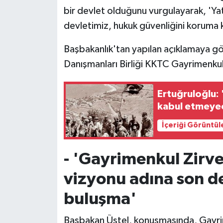
TİCARET
bir devlet olduğunu vurgulayarak, 'Yat
devletimiz, hukuk güvenliğini koruma ko
YAŞAM
Başbakanlık'tan yapılan açıklamaya g
Danışmanları Birliği KKTC Gayrimenkul
Ertuğruloğlu: 
kabul etmeyec
İçeriği Görüntül
- 'Gayrimenkul Zirve
vizyonu adına son d
buluşma'
Başbakan Üstel, konuşmasında, Gayrim