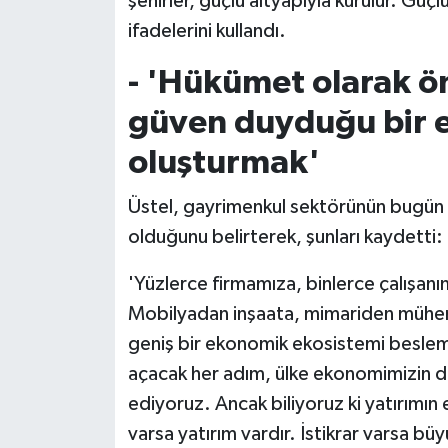
şehirler, güçlü altyapıyla kurulur. Güçlü
ifadelerini kullandı.
- 'Hükümet olarak ön
güven duyduğu bir 
oluşturmak'
Üstel, gayrimenkul sektörünün bugün 
olduğunu belirterek, şunları kaydetti:
'Yüzlerce firmamıza, binlerce çalışanı
Mobilyadan inşaata, mimariden mühendi
geniş bir ekonomik ekosistemi besle
açacak her adım, ülke ekonomimizin de
ediyoruz. Ancak biliyoruz ki yatırımı
varsa yatırım vardır. İstikrar varsa b