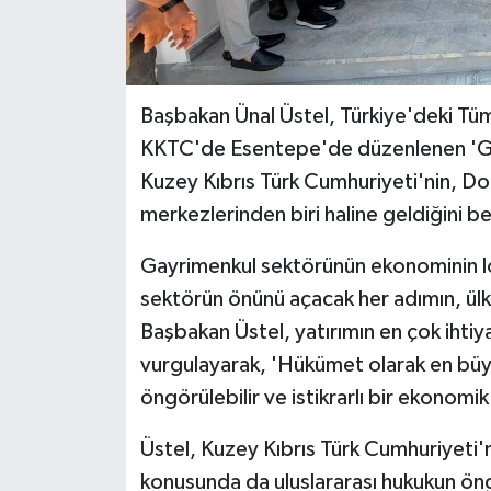
MAGAZİN
Nöbetçi Eczaneler
Başbakan Ünal Üstel, Türkiye'deki Tüm
KKTC'de Esentepe'de düzenlenen 'Ga
ÖZEL HABER
Kuzey Kıbrıs Türk Cumhuriyeti'nin, Do
merkezlerinden biri haline geldiğini bel
SAĞLIK
Gayrimenkul sektörünün ekonominin lo
SİYASET
sektörün önünü açacak her adımın, ül
Başbakan Üstel, yatırımın en çok iht
SPOR
vurgulayarak, 'Hükümet olarak en büy
TATLISU
öngörülebilir ve istikrarlı bir ekonomi
TEKNOLOJİ
Üstel, Kuzey Kıbrıs Türk Cumhuriyeti'n
konusunda da uluslararası hukukun öng