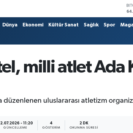
DO
47
EU
55
Dünya
Ekonomi
Kültür Sanat
Sağlık
Spor
Maga
ST
64
GR
66
Bİ
13
l, milli atlet Ada 
 düzenlenen uluslararası atletizm organiza
2.07.2026 - 11:20
4
2 DK
GÜNCELLEME
GÖSTERIM
OKUNMA SÜRESI