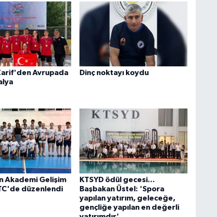
Zarif'den Avrupada
Dinç noktayı koydu
alya
n Akademi Gelişim
KTSYD ödül gecesi...
TC'de düzenlendi
Başbakan Üstel: 'Spora
yapılan yatırım, geleceğe,
gençliğe yapılan en değerli
yatırımdır'