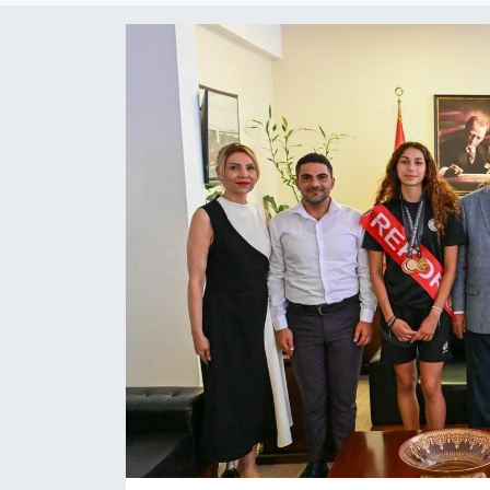
ESENTEPE
GAZİMAĞUSA
GİRNE
GÜNDEM
GÜNEY KIBRIS
İÇ HABERLER
KÜLTÜR SANAT
LAPTA
LEFKOŞA