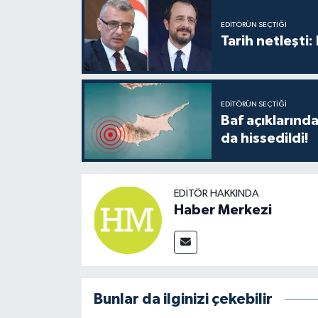
EDITÖRÜN SEÇTIĞI
Tarih netleşti
EDITÖRÜN SEÇTIĞI
Baf açıkların
da hissedildi!
EDITÖR HAKKINDA
Haber Merkezi
Bunlar da ilginizi çekebilir