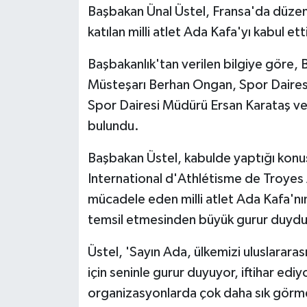
Başbakan Ünal Üstel, Fransa'da düzen
katılan milli atlet Ada Kafa'yı kabul ett
MAGAZİN
Başbakanlık'tan verilen bilgiye göre, 
Nöbetçi Eczaneler
Müsteşarı Berhan Ongan, Spor Dairesi
ÖZEL HABER
Spor Dairesi Müdürü Ersan Karataş v
bulundu.
SAĞLIK
Başbakan Üstel, kabulde yaptığı kon
SİYASET
International d'Athlétisme de Troy
mücadele eden milli atlet Ada Kafa'nın
SPOR
temsil etmesinden büyük gurur duydukl
TATLISU
Üstel, 'Sayın Ada, ülkemizi uluslararas
için seninle gurur duyuyor, iftihar ed
TEKNOLOJİ
organizasyonlarda çok daha sık görmek