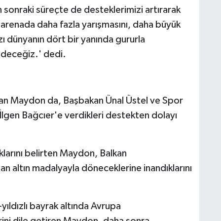
sonraki süreçte de desteklerimizi artırarak
ı arenada daha fazla yarışmasını, daha büyük
ı dünyanın dört bir yanında gururla
deceğiz.' dedi.
asan Maydon da, Başbakan Ünal Üstel ve Spor
İlgen Bağcıer'e verdikleri destekten dolayı
uklarını belirten Maydon, Balkan
an altın madalyayla döneceklerine inandıklarını
-yıldızlı bayrak altında Avrupa
ni dile getiren Maydon, daha sonra