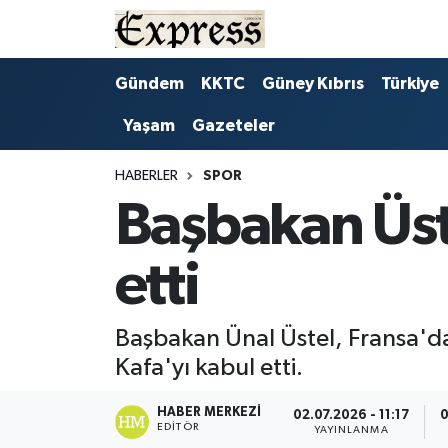
ALAYKÖY
Hava Durumu
Gündem
KKTC
Güney Kıbrıs
Türkiye
Yaşam
Gazeteler
ALSANCAK
Trafik Durumu
BİLİM
Süper Lig Puan Durumu ve Fikstür
HABERLER
SPOR
Başbakan Üste
ÇATALKÖY
Tüm Manşetler
etti
DÜNYA
Son Dakika Haberleri
EĞİTİM
Haber Arşivi
Başbakan Ünal Üstel, Fransa'da
Kafa'yı kabul etti.
EKONOMİ
HABER MERKEZI
02.07.2026 - 11:17
0
EDITÖR
ENGLISH
YAYINLANMA