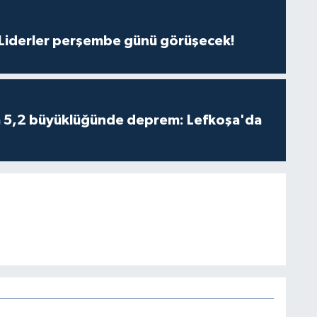
: Liderler perşembe günü görüşecek!
da 5,2 büyüklüğünde deprem: Lefkoşa'da