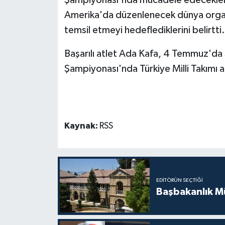
Amerika'da düzenlenecek dünya organi
temsil etmeyi hedeflediklerini belirtti.
Başarılı atlet Ada Kafa, 4 Temmuz'd
Şampiyonası'nda Türkiye Milli Takımı
Kaynak:
RSS
EDITÖRÜN SEÇTIĞI
Başbakanlık Mü