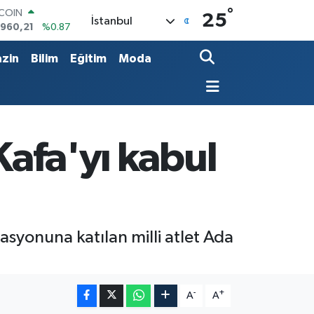
°
LAR
25
İstanbul
,7436
%0.18
RO
,2510
%0.32
zin
Bilim
Eğitim
Moda
ERLİN
,4811
%0.38
AM ALTIN
48.99
%2.59
ST100
.779
%-14
Kafa'yı kabul
syonuna katılan milli atlet Ada
-
+
A
A