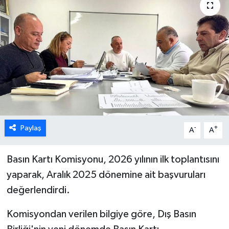
ESENTEPE
GAZİMAĞUSA
GİRNE
GÜNDEM
GÜNEY KIBRIS
Paylaş
-
+
A
A
İÇ HABERLER
Basın Kartı Komisyonu, 2026 yılının ilk toplantısını
yaparak, Aralık 2025 dönemine ait başvuruları
KÜLTÜR SANAT
değerlendirdi.
LAPTA
Komisyondan verilen bilgiye göre, Dış Basın
LEFKOŞA