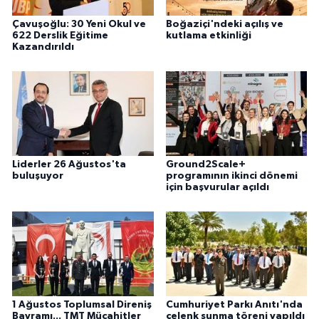
Çavuşoğlu: 30 Yeni Okul ve
Boğaziçi'ndeki açılış ve
622 Derslik Eğitime
kutlama etkinliği
Kazandırıldı
Liderler 26 Ağustos'ta
Ground2Scale+
buluşuyor
programının ikinci dönemi
için başvurular açıldı
1 Ağustos Toplumsal Direniş
Cumhuriyet Parkı Anıtı'nda
Bayramı... TMT Mücahitler
çelenk sunma töreni yapıldı