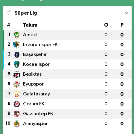
Süper Lig
#
Takım
O
P
1
Amed
0
0
2
Erzurumspor FK
0
0
3
Başakşehir
0
0
4
Kocaelispor
0
0
5
Beşiktaş
0
0
6
Eyüpspor
0
0
7
Galatasaray
0
0
8
Çorum FK
0
0
9
Gaziantep FK
0
0
10
Alanyaspor
0
0