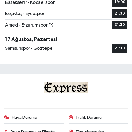
Başakşehir - Kocaelispor
19:00
Beşiktaş - Eyüpspor
21:30
Amed - Erzurumspor FK
21:30
17 Ağustos, Pazartesi
Samsunspor - Göztepe
21:30
Hava Durumu
Trafik Durumu
Puan Durumu ve Fikstür
Tüm Manşetler