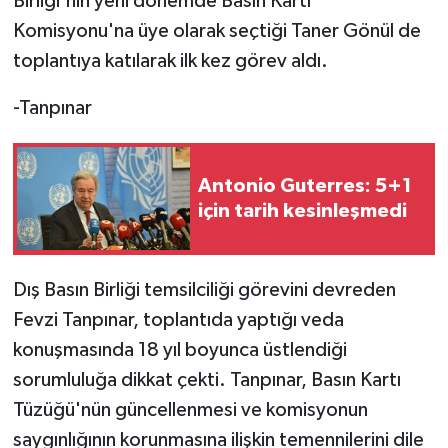
Birliği'nin yeni dönemde Basın Kartı
Komisyonu'na üye olarak seçtiği Taner Gönül de
MAGAZİN
toplantıya katılarak ilk kez görev aldı.
Nöbetçi Eczaneler
-Tanpınar
ÖZEL HABER
Antonio Guterres: 5+1
SAĞLIK
için tarih kesinleşmedi
SİYASET
Dış Basın Birliği temsilciliği görevini devreden
SPOR
Fevzi Tanpınar, toplantıda yaptığı veda
konuşmasında 18 yıl boyunca üstlendiği
TATLISU
sorumluluğa dikkat çekti. Tanpınar, Basın Kartı
TEKNOLOJİ
Tüzüğü'nün güncellenmesi ve komisyonun
saygınlığının korunmasına ilişkin temennilerini dile