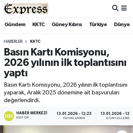
ALAYKÖY
Hava Durumu
Gündem
KKTC
Güney Kıbrıs
Türkiye
Dünya
ALSANCAK
Trafik Durumu
HABERLER
KKTC
Basın Kartı Komisyonu,
BİLİM
Süper Lig Puan Durumu ve Fikstür
2026 yılının ilk toplantısını
ÇATALKÖY
Tüm Manşetler
yaptı
DÜNYA
Son Dakika Haberleri
Basın Kartı Komisyonu, 2026 yılının ilk toplantısını
yaparak, Aralık 2025 dönemine ait başvuruları
EĞİTİM
Haber Arşivi
değerlendirdi.
EKONOMİ
HABER MERKEZI
13.01.2026 - 12:23
13.01.2026 - 12:
EDITÖR
YAYINLANMA
GÜNCELLEME
ENGLISH