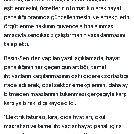
eşitlenmesini, ücretlerin otomatik olarak hayat
MAGAZİN
pahalılığı oranında güncellenmesini ve emekçilerin
örgütlenme hakkının güvence altına alınması
Nöbetçi Eczaneler
amacıyla sendikasız çalıştırmanın yasaklanmasını
talep etti.
ÖZEL HABER
Basın-Sen'den yapılan yazılı açıklamada, hayat
SAĞLIK
pahalılığının her geçen gün arttığı, temel
SİYASET
ihtiyaçların karşılanmasının dahi giderek zorlaştığı
ifade edilerek, özel sektör emekçilerinin, daha ay
SPOR
bitmeden maaşlarının tükenmesi gerçeğiyle karşı
karşıya bırakıldığı kaydedildi.
TATLISU
'Elektrik faturası, kira, gıda fiyatları, okul
TEKNOLOJİ
masrafları ve temel ihtiyaçlar hayat pahalılığına