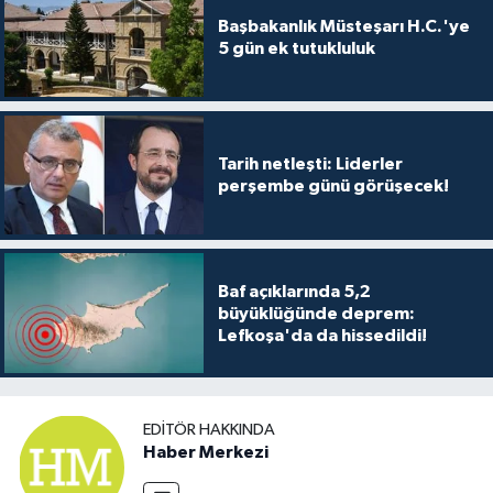
Başbakanlık Müsteşarı H.C.'ye
5 gün ek tutukluluk
Tarih netleşti: Liderler
perşembe günü görüşecek!
Baf açıklarında 5,2
büyüklüğünde deprem:
Lefkoşa'da da hissedildi!
EDITÖR HAKKINDA
Haber Merkezi