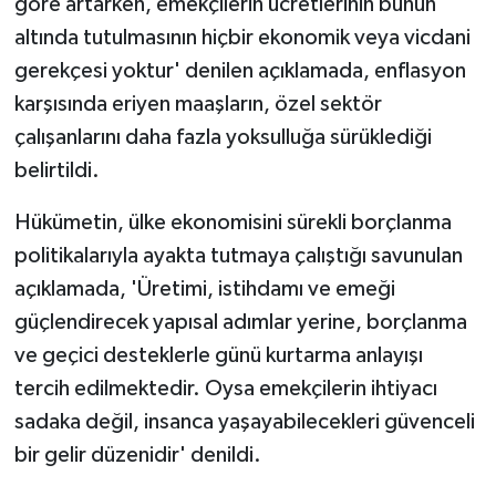
göre artarken, emekçilerin ücretlerinin bunun
TİCARET
altında tutulmasının hiçbir ekonomik veya vicdani
YAŞAM
gerekçesi yoktur' denilen açıklamada, enflasyon
karşısında eriyen maaşların, özel sektör
çalışanlarını daha fazla yoksulluğa sürüklediği
belirtildi.
Hükümetin, ülke ekonomisini sürekli borçlanma
politikalarıyla ayakta tutmaya çalıştığı savunulan
açıklamada, 'Üretimi, istihdamı ve emeği
güçlendirecek yapısal adımlar yerine, borçlanma
ve geçici desteklerle günü kurtarma anlayışı
tercih edilmektedir. Oysa emekçilerin ihtiyacı
sadaka değil, insanca yaşayabilecekleri güvenceli
bir gelir düzenidir' denildi.