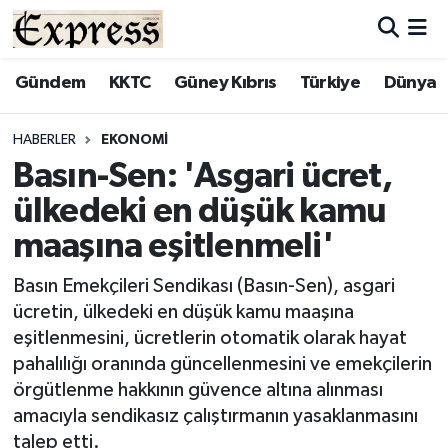
ALAYKÖY
Hava Durumu
Gündem
KKTC
Güney Kıbrıs
Türkiye
Dünya
ALSANCAK
Trafik Durumu
HABERLER
EKONOMI
Basın-Sen: 'Asgari ücret,
BİLİM
Süper Lig Puan Durumu ve Fikstür
ülkedeki en düşük kamu
ÇATALKÖY
Tüm Manşetler
maaşına eşitlenmeli'
DÜNYA
Son Dakika Haberleri
Basın Emekçileri Sendikası (Basın-Sen), asgari
ücretin, ülkedeki en düşük kamu maaşına
EĞİTİM
Haber Arşivi
eşitlenmesini, ücretlerin otomatik olarak hayat
pahalılığı oranında güncellenmesini ve emekçilerin
EKONOMİ
örgütlenme hakkının güvence altına alınması
amacıyla sendikasız çalıştırmanın yasaklanmasını
ENGLISH
talep etti.