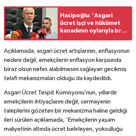
Hasipoğlu: 'Asgari
ücret işçi ve hükümet
kanadının oylarıyla brüt
70 bin 893, net 61 bin
677 olarak belirlendi'
Açıklamada, asgari ücret artışlarının, enflasyonun
nedeni değil, emekçilerin enflasyon karşısında
biraz olsun nefes alabilmesini sağlayan gecikmiş
telafi mekanizmaları olduğu da kaydedildi.
Asgari Ücret Tespit Komisyonu'nun, yıllardır
emekçilerin ihtiyaçlarını değil, sermayenin
taleplerini gözeten bir mekanizma haline geldiği
ileri sürülen açıklamada, 'Emekçilerin yaşam
maliyetinin altında ücret belirleyen, yoksulluğu