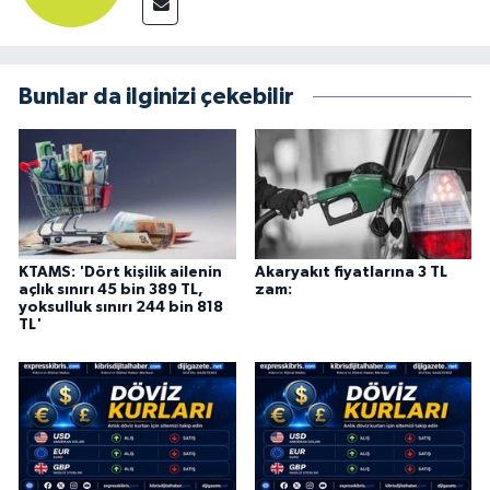
Bunlar da ilginizi çekebilir
KTAMS: 'Dört kişilik ailenin
Akaryakıt fiyatlarına 3 TL
açlık sınırı 45 bin 389 TL,
zam:
yoksulluk sınırı 244 bin 818
TL'