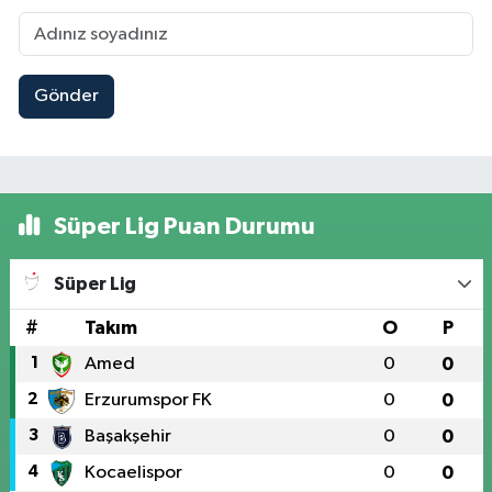
Gönder
Süper Lig Puan Durumu
Süper Lig
#
Takım
O
P
1
Amed
0
0
2
Erzurumspor FK
0
0
3
Başakşehir
0
0
4
Kocaelispor
0
0