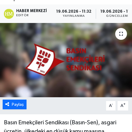
ESENTEPE
HABER MERKEZI
19.06.2026 - 11:32
19.06.2026 - 11:
EDITÖR
YAYINLANMA
GÜNCELLEME
GAZİMAĞUSA
GİRNE
GÜNDEM
GÜNEY KIBRIS
İÇ HABERLER
KÜLTÜR SANAT
Paylaş
-
+
A
A
LAPTA
Basın Emekçileri Sendikası (Basın-Sen), asgari
LEFKOŞA
ücretin, ülkedeki en düşük kamu maaşına