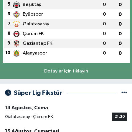
5
Beşiktaş
0
0
6
Eyüpspor
0
0
7
Galatasaray
0
0
8
Çorum FK
0
0
9
Gaziantep FK
0
0
10
Alanyaspor
0
0
Detaylar için tıklayın
Süper Lig Fikstür
14 Ağustos, Cuma
Galatasaray - Çorum FK
21:30
15 Ağustos, Cumartesi