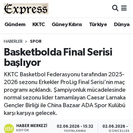
ALAYKÖY
Hava Durumu
Gündem
KKTC
Güney Kıbrıs
Türkiye
Dünya
ALSANCAK
Trafik Durumu
HABERLER
SPOR
Basketbolda Final Serisi
BİLİM
Süper Lig Puan Durumu ve Fikstür
başlıyor
ÇATALKÖY
Tüm Manşetler
KKTC Basketbol Federasyonu tarafından 2025-
2026 sezonu Erkekler ProLig Final Serisi'nin maç
DÜNYA
Son Dakika Haberleri
programı açıklandı. Şampiyonluk mücadelesinde
normal sezonu lider tamamlayan Caesar Larnaka
EĞİTİM
Haber Arşivi
Gençler Birliği ile China Bazaar ADA Spor Kulübü
karşı karşıya gelecek.
EKONOMİ
HABER MERKEZI
02.06.2026 - 15:32
02.06.2026 - 15
ENGLISH
EDITÖR
YAYINLANMA
GÜNCELLEME