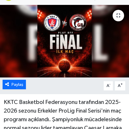
ESENTEPE
GAZİMAĞUSA
GİRNE
GÜNDEM
GÜNEY KIBRIS
İÇ HABERLER
Paylaş
-
+
A
A
KÜLTÜR SANAT
KKTC Basketbol Federasyonu tarafından 2025-
2026 sezonu Erkekler ProLig Final Serisi'nin maç
LAPTA
programı açıklandı. Şampiyonluk mücadelesinde
normal sezonu lider tamamlayan Caesar Larnaka
LEFKOŞA