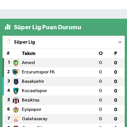
Süper Lig Puan Durumu
Süper Lig
#
Takım
O
P
1
Amed
0
0
2
Erzurumspor FK
0
0
3
Başakşehir
0
0
4
Kocaelispor
0
0
5
Beşiktaş
0
0
6
Eyüpspor
0
0
7
Galatasaray
0
0