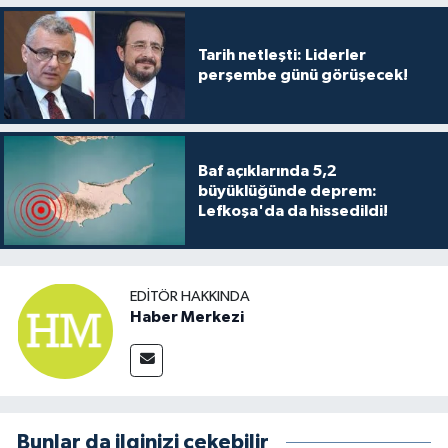
Tarih netleşti: Liderler
perşembe günü görüşecek!
Baf açıklarında 5,2
büyüklüğünde deprem:
Lefkoşa'da da hissedildi!
EDITÖR HAKKINDA
Haber Merkezi
Bunlar da ilginizi çekebilir