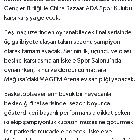
Gençler Birliği ile China Bazaar ADA Spor Kulübü
MAGAZİN
karşı karşıya gelecek.
Nöbetçi Eczaneler
Beş maç üzerinden oynanabilecek final serisinde
üç galibiyete ulaşan takım sezonu şampiyon
ÖZEL HABER
olarak tamamlayacak. Serinin ilk, üçüncü ve olası
beşinci karşılaşmaları İskele Spor Salonu'nda
SAĞLIK
oynanırken, ikinci ve dördüncü maçlara
SİYASET
Mağusa'daki MAGEM Arena ev sahipliği yapacak.
Basketbolseverlerin büyük bir heyecanla
SPOR
beklediği final serisinde, sezon boyunca
TATLISU
gösterdikleri başarılı performansla dikkat çeken
iki ekip şampiyonluk kupasını müzesine götürmek
TEKNOLOJİ
için parkede mücadele edecek. İskele ve