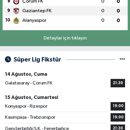
8
Çorum FK
0
0
9
Gaziantep FK
0
0
10
Alanyaspor
0
0
Detaylar için tıklayın
Süper Lig Fikstür
14 Ağustos, Cuma
Galatasaray - Çorum FK
21:30
15 Ağustos, Cumartesi
Konyaspor - Rizespor
19:00
Kasımpaşa - Trabzonspor
19:00
Gençlerbirliği S.K. - Fenerbahçe
21:30