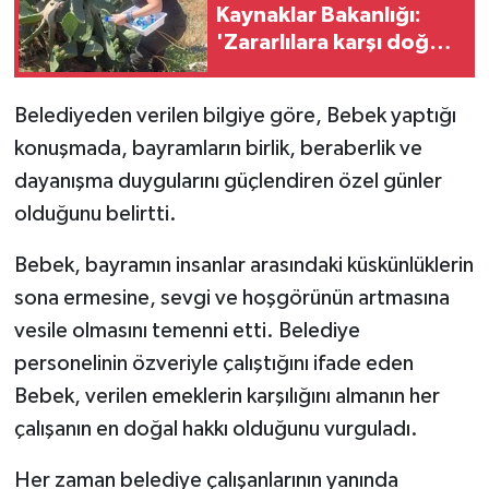
Kaynaklar Bakanlığı:
'Zararlılara karşı doğal
MAGAZİN
mücadelede büyük
ilerleme sağlandı'
Nöbetçi Eczaneler
Belediyeden verilen bilgiye göre, Bebek yaptığı
konuşmada, bayramların birlik, beraberlik ve
ÖZEL HABER
dayanışma duygularını güçlendiren özel günler
olduğunu belirtti.
SAĞLIK
Bebek, bayramın insanlar arasındaki küskünlüklerin
SİYASET
sona ermesine, sevgi ve hoşgörünün artmasına
vesile olmasını temenni etti. Belediye
SPOR
personelinin özveriyle çalıştığını ifade eden
TATLISU
Bebek, verilen emeklerin karşılığını almanın her
çalışanın en doğal hakkı olduğunu vurguladı.
TEKNOLOJİ
Her zaman belediye çalışanlarının yanında