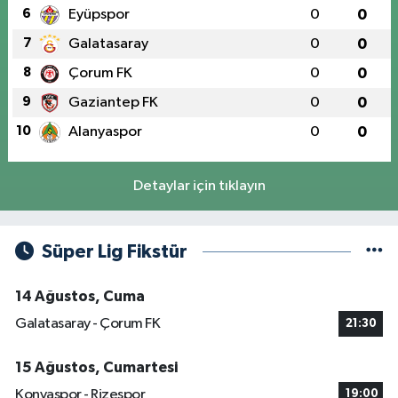
6
Eyüpspor
0
0
7
Galatasaray
0
0
8
Çorum FK
0
0
9
Gaziantep FK
0
0
10
Alanyaspor
0
0
Detaylar için tıklayın
Süper Lig Fikstür
14 Ağustos, Cuma
Galatasaray - Çorum FK
21:30
15 Ağustos, Cumartesi
Konyaspor - Rizespor
19:00