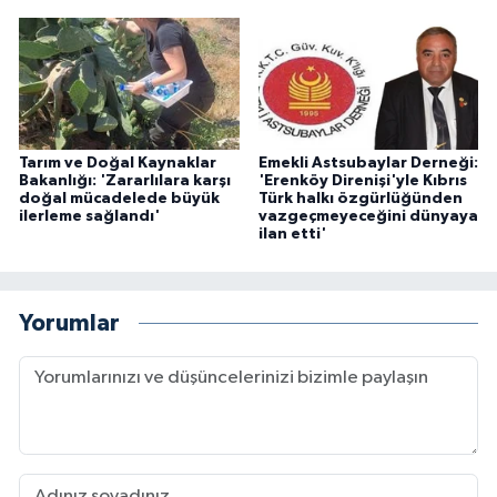
Tarım ve Doğal Kaynaklar
Emekli Astsubaylar Derneği:
Bakanlığı: 'Zararlılara karşı
'Erenköy Direnişi'yle Kıbrıs
doğal mücadelede büyük
Türk halkı özgürlüğünden
ilerleme sağlandı'
vazgeçmeyeceğini dünyaya
ilan etti'
Yorumlar