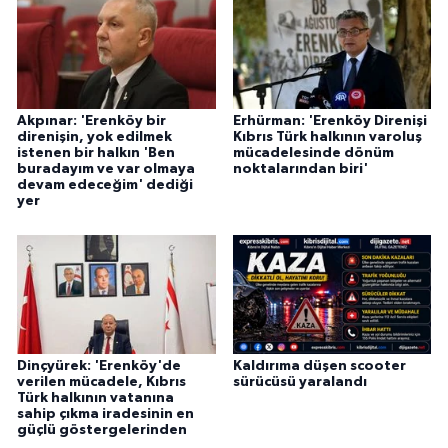
Akpınar: 'Erenköy bir
Erhürman: 'Erenköy Direnişi
direnişin, yok edilmek
Kıbrıs Türk halkının varoluş
istenen bir halkın 'Ben
mücadelesinde dönüm
buradayım ve var olmaya
noktalarından biri'
devam edeceğim' dediği
yer
Dinçyürek: 'Erenköy'de
Kaldırıma düşen scooter
verilen mücadele, Kıbrıs
sürücüsü yaralandı
Türk halkının vatanına
sahip çıkma iradesinin en
güçlü göstergelerinden