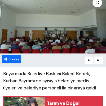
ESENTEPE
GAZİMAĞUSA
GİRNE
GÜNDEM
GÜNEY KIBRIS
Paylaş
-
+
A
A
İÇ HABERLER
Beyarmudu Belediye Başkanı Bülent Bebek,
Kurban Bayramı dolayısıyla belediye meclis
KÜLTÜR SANAT
üyeleri ve belediye personeli ile bir araya geldi.
LAPTA
Tarım ve Doğal
LEFKOŞA