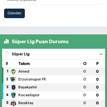
Gönder
Süper Lig Puan Durumu
Süper Lig
#
Takım
O
P
1
Amed
0
0
2
Erzurumspor FK
0
0
3
Başakşehir
0
0
4
Kocaelispor
0
0
5
Beşiktaş
0
0