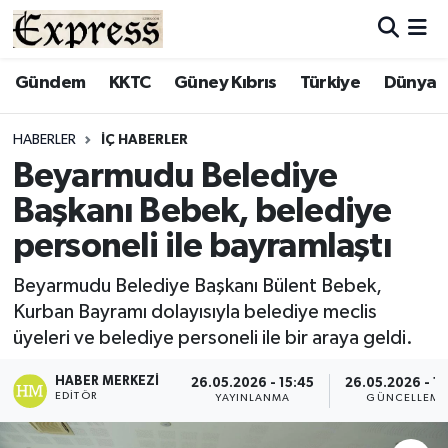
ALAYKÖY
Hava Durumu
Gündem
KKTC
Güney Kıbrıs
Türkiye
Dünya
ALSANCAK
Trafik Durumu
HABERLER
İÇ HABERLER
Beyarmudu Belediye
BİLİM
Süper Lig Puan Durumu ve Fikstür
Başkanı Bebek, belediye
ÇATALKÖY
Tüm Manşetler
personeli ile bayramlaştı
DÜNYA
Son Dakika Haberleri
Beyarmudu Belediye Başkanı Bülent Bebek,
Kurban Bayramı dolayısıyla belediye meclis
EĞİTİM
Haber Arşivi
üyeleri ve belediye personeli ile bir araya geldi.
EKONOMİ
HABER MERKEZI
26.05.2026 - 15:45
26.05.2026 - 15
EDITÖR
YAYINLANMA
GÜNCELLEME
ENGLISH