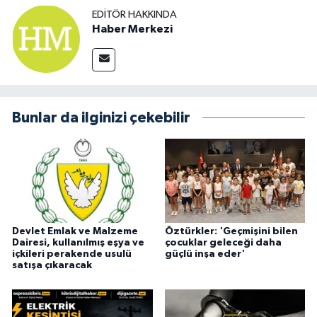
EDITÖR HAKKINDA
Haber Merkezi
Bunlar da ilginizi çekebilir
Devlet Emlak ve Malzeme
Öztürkler: 'Geçmişini bilen
Dairesi, kullanılmış eşya ve
çocuklar geleceği daha
içkileri perakende usulü
güçlü inşa eder'
satışa çıkaracak