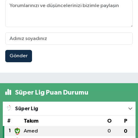
Gönder
Süper Lig Puan Durumu
Süper Lig
#
Takım
O
P
1
Amed
0
0