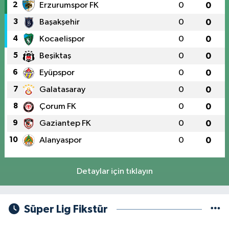
2
Erzurumspor FK
0
0
3
Başakşehir
0
0
4
Kocaelispor
0
0
5
Beşiktaş
0
0
6
Eyüpspor
0
0
7
Galatasaray
0
0
8
Çorum FK
0
0
9
Gaziantep FK
0
0
10
Alanyaspor
0
0
Detaylar için tıklayın
Süper Lig Fikstür