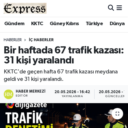
ALAYKÖY
Hava Durumu
Gündem
KKTC
Güney Kıbrıs
Türkiye
Dünya
ALSANCAK
Trafik Durumu
HABERLER
İÇ HABERLER
Bir haftada 67 trafik kazası:
BİLİM
Süper Lig Puan Durumu ve Fikstür
31 kişi yaralandı
ÇATALKÖY
Tüm Manşetler
KKTC'de geçen hafta 67 trafik kazası meydana
geldi ve 31 kişi yaralandı.
DÜNYA
Son Dakika Haberleri
HABER MERKEZI
20.05.2026 - 16:42
20.05.2026 - 1
EĞİTİM
Haber Arşivi
EDITÖR
YAYINLANMA
GÜNCELLEM
EKONOMİ
ENGLISH