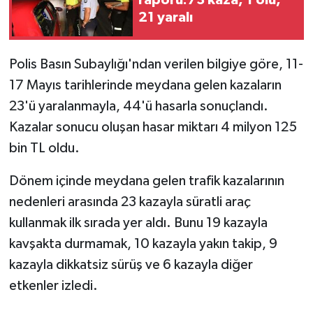
raporu:73 kaza, 1 ölü,
21 yaralı
MAGAZİN
Polis Basın Subaylığı'ndan verilen bilgiye göre, 11-
Nöbetçi Eczaneler
17 Mayıs tarihlerinde meydana gelen kazaların
ÖZEL HABER
23'ü yaralanmayla, 44'ü hasarla sonuçlandı.
Kazalar sonucu oluşan hasar miktarı 4 milyon 125
SAĞLIK
bin TL oldu.
SİYASET
Dönem içinde meydana gelen trafik kazalarının
nedenleri arasında 23 kazayla süratli araç
SPOR
kullanmak ilk sırada yer aldı. Bunu 19 kazayla
kavşakta durmamak, 10 kazayla yakın takip, 9
TATLISU
kazayla dikkatsiz sürüş ve 6 kazayla diğer
TEKNOLOJİ
etkenler izledi.