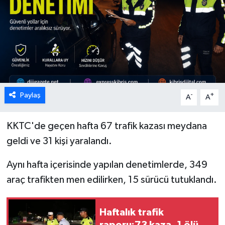
ESENTEPE
GAZİMAĞUSA
GİRNE
GÜNDEM
Paylaş
-
+
A
A
GÜNEY KIBRIS
KKTC'de geçen hafta 67 trafik kazası meydana
geldi ve 31 kişi yaralandı.
İÇ HABERLER
Aynı hafta içerisinde yapılan denetimlerde, 349
KÜLTÜR SANAT
araç trafikten men edilirken, 15 sürücü tutuklandı.
LAPTA
Haftalık trafik
LEFKOŞA