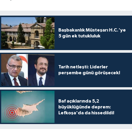
Başbakanlık Müsteşarı H.C.'ye
5 gün ek tutukluluk
Tarih netleşti: Liderler
perşembe günü görüşecek!
Baf açıklarında 5,2
büyüklüğünde deprem:
Lefkoşa'da da hissedildi!