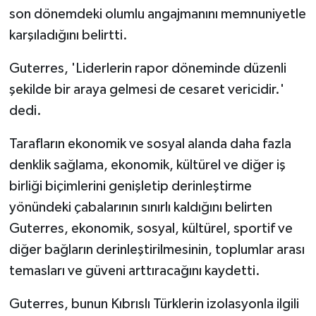
son dönemdeki olumlu angajmanını memnuniyetle
MAGAZİN
karşıladığını belirtti.
Guterres, 'Liderlerin rapor döneminde düzenli
Nöbetçi Eczaneler
şekilde bir araya gelmesi de cesaret vericidir.'
ÖZEL HABER
dedi.
SAĞLIK
Tarafların ekonomik ve sosyal alanda daha fazla
denklik sağlama, ekonomik, kültürel ve diğer iş
SİYASET
birliği biçimlerini genişletip derinleştirme
yönündeki çabalarının sınırlı kaldığını belirten
SPOR
Guterres, ekonomik, sosyal, kültürel, sportif ve
diğer bağların derinleştirilmesinin, toplumlar arası
TATLISU
temasları ve güveni arttıracağını kaydetti.
TEKNOLOJİ
Guterres, bunun Kıbrıslı Türklerin izolasyonla ilgili