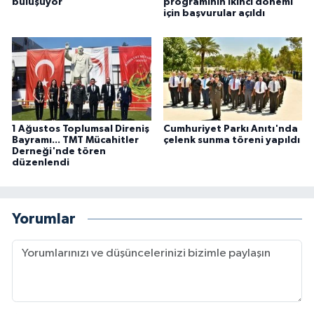
buluşuyor
programının ikinci dönemi
için başvurular açıldı
1 Ağustos Toplumsal Direniş
Cumhuriyet Parkı Anıtı'nda
Bayramı... TMT Mücahitler
çelenk sunma töreni yapıldı
Derneği'nde tören
düzenlendi
Yorumlar