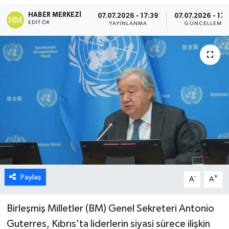
HABER MERKEZI
07.07.2026 - 17:39
07.07.2026 - 17:
ESENTEPE
EDITÖR
YAYINLANMA
GÜNCELLEME
GAZİMAĞUSA
GİRNE
GÜNDEM
GÜNEY KIBRIS
İÇ HABERLER
KÜLTÜR SANAT
Paylaş
-
+
A
A
LAPTA
Birleşmiş Milletler (BM) Genel Sekreteri Antonio
Guterres, Kıbrıs'ta liderlerin siyasi sürece ilişkin
LEFKOŞA