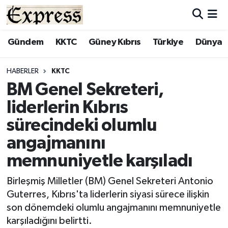
ALAYKÖY
Hava Durumu
Gündem
KKTC
Güney Kıbrıs
Türkiye
Dünya
ALSANCAK
Trafik Durumu
HABERLER
KKTC
BM Genel Sekreteri,
BİLİM
Süper Lig Puan Durumu ve Fikstür
liderlerin Kıbrıs
ÇATALKÖY
Tüm Manşetler
sürecindeki olumlu
angajmanını
DÜNYA
Son Dakika Haberleri
memnuniyetle karşıladı
EĞİTİM
Haber Arşivi
Birleşmiş Milletler (BM) Genel Sekreteri Antonio
Guterres, Kıbrıs'ta liderlerin siyasi sürece ilişkin
EKONOMİ
son dönemdeki olumlu angajmanını memnuniyetle
karşıladığını belirtti.
ENGLISH