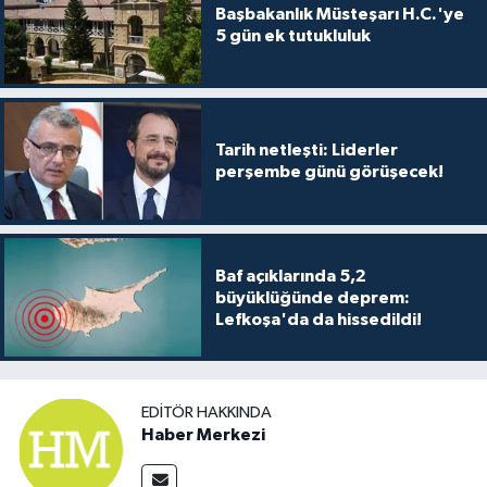
Başbakanlık Müsteşarı H.C.'ye
5 gün ek tutukluluk
Tarih netleşti: Liderler
perşembe günü görüşecek!
Baf açıklarında 5,2
büyüklüğünde deprem:
Lefkoşa'da da hissedildi!
EDITÖR HAKKINDA
Haber Merkezi