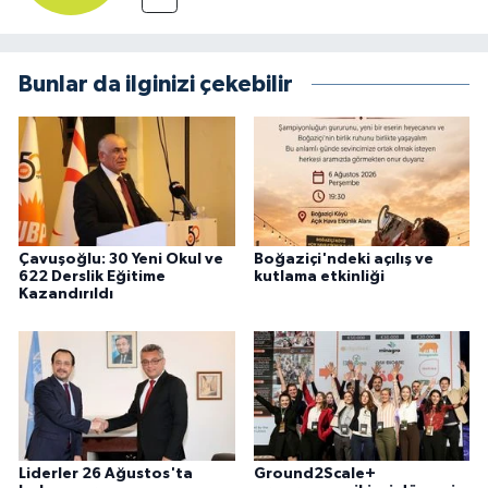
Bunlar da ilginizi çekebilir
Çavuşoğlu: 30 Yeni Okul ve
Boğaziçi'ndeki açılış ve
622 Derslik Eğitime
kutlama etkinliği
Kazandırıldı
Liderler 26 Ağustos'ta
Ground2Scale+