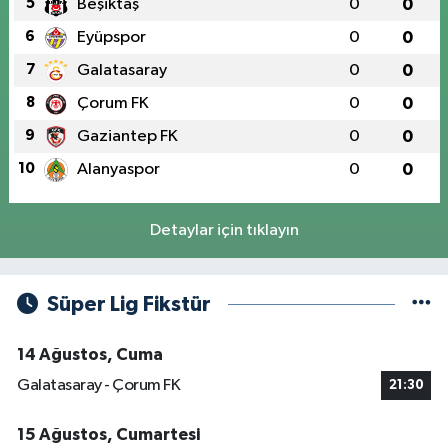
5
Beşiktaş
0
0
6
Eyüpspor
0
0
7
Galatasaray
0
0
8
Çorum FK
0
0
9
Gaziantep FK
0
0
10
Alanyaspor
0
0
Detaylar için tıklayın
Süper Lig Fikstür
14 Ağustos, Cuma
Galatasaray - Çorum FK
21:30
15 Ağustos, Cumartesi