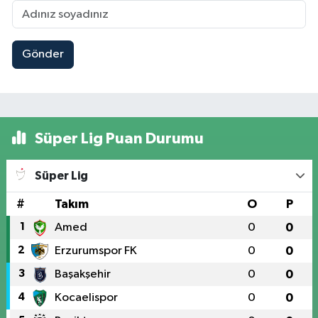
Gönder
Süper Lig Puan Durumu
Süper Lig
#
Takım
O
P
1
Amed
0
0
2
Erzurumspor FK
0
0
3
Başakşehir
0
0
4
Kocaelispor
0
0