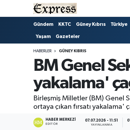
ALAYKÖY
Hava Durumu
Gündem
KKTC
Güney Kıbrıs
Türkiye
Yaşam
Gazeteler
ALSANCAK
Trafik Durumu
BİLİM
Süper Lig Puan Durumu ve Fikstür
HABERLER
GÜNEY KIBRIS
BM Genel Sekr
ÇATALKÖY
Tüm Manşetler
yakalama' çağ
DÜNYA
Son Dakika Haberleri
EĞİTİM
Haber Arşivi
Birleşmiş Milletler (BM) Genel S
ortaya çıkan fırsatı yakalama' 
EKONOMİ
HABER MERKEZI
07.07.2026 - 11:51
0
EDITÖR
ENGLISH
YAYINLANMA