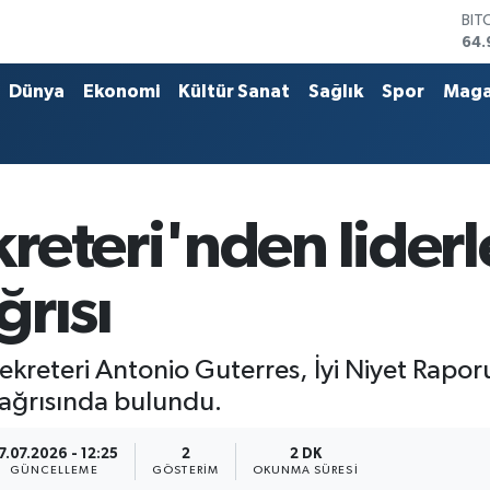
DO
47,
EU
55,
Dünya
Ekonomi
Kültür Sanat
Sağlık
Spor
Maga
STE
64,
GRA
666
BİS
13.
eteri'nden liderler
BIT
64.
rısı
ekreteri Antonio Guterres, İyi Niyet Raporu
çağrısında bulundu.
7.07.2026 - 12:25
2
2 DK
GÜNCELLEME
GÖSTERIM
OKUNMA SÜRESI