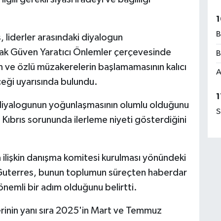
1
B
liderler arasındaki diyalogun
ak Güven Yaratıcı Önlemler çerçevesinde
B
n ve özlü müzakerelerin başlamamasının kalıcı
A
eği uyarısında bulundu.
1
n diyalogunun yoğunlaşmasının olumlu olduğunu
S
e Kıbrıs sorununda ilerleme niyeti gösterdiğini
a ilişkin danışma komitesi kurulması yönündeki
 Guterres, bunun toplumun süreçten haberdar
nemli bir adım olduğunu belirtti.
rinin yanı sıra 2025'in Mart ve Temmuz