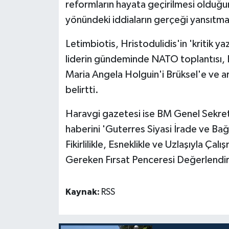
reformların hayata geçirilmesi olduğunu
yönündeki iddiaların gerçeği yansıtma
Letimbiotis, Hristodulidis'in 'kritik ya
liderin gündeminde NATO toplantısı, BM
Maria Angela Holguin'i Brüksel'e ve a
belirtti.
Haravgi gazetesi ise BM Genel Sekrete
haberini 'Guterres Siyasi İrade ve Bağlı
Fikirlilikle, Esneklikle ve Uzlaşıyla Ç
Gereken Fırsat Penceresi Değerlendiril
Kaynak:
RSS