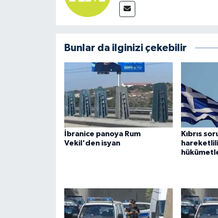
Bunlar da ilginizi çekebilir
İbranice panoya Rum
Kıbrıs so
Vekil'den isyan
hareketli
hükümetler