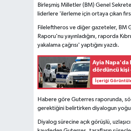
Birleşmiş Milletler (BM) Genel Sekret
liderlere 'ilerleme için ortaya çıkan f
MAGAZİN
Fileleftheros ve diğer gazeteler, BM 
Nöbetçi Eczaneler
Raporu'nu yayınladığını, raporda Kıbrı
ÖZEL HABER
yakalama çağrısı' yaptığını yazdı.
SAĞLIK
Ayia Napa'da bi
dördüncü kişi
SİYASET
İçeriği Görüntül
SPOR
Habere göre Guterres raporunda, söz 
TATLISU
gerektiğini belirtirken diyalogun yoğun
TEKNOLOJİ
Diyalog sürecine açık görüşlü, uzlaşıcı
kaydeden Guterres, tarafların süreçle ilg