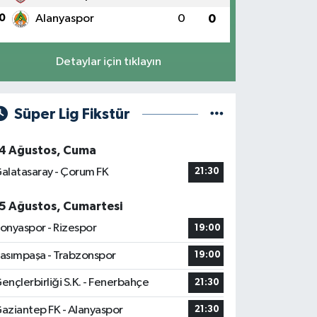
0
Alanyaspor
0
0
Detaylar için tıklayın
Süper Lig Fikstür
4 Ağustos, Cuma
alatasaray - Çorum FK
21:30
5 Ağustos, Cumartesi
onyaspor - Rizespor
19:00
asımpaşa - Trabzonspor
19:00
ençlerbirliği S.K. - Fenerbahçe
21:30
aziantep FK - Alanyaspor
21:30