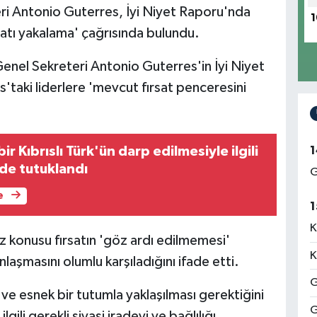
eri Antonio Guterres, İyi Niyet Raporu'nda
1
ırsatı yakalama' çağrısında bulundu.
Genel Sekreteri Antonio Guterres'in İyi Niyet
s'taki liderlere 'mevcut fırsat penceresini
r Kıbrıslı Türk'ün darp edilmesiyle ilgili
1
 de tutuklandı
G
e
1
K
konusu fırsatın 'göz ardı edilmemesi'
K
laşmasını olumlu karşıladığını ifade etti.
G
 ve esnek bir tutumla yaklaşılması gerektiğini
G
ili gerekli siyasi iradeyi ve bağlılığı