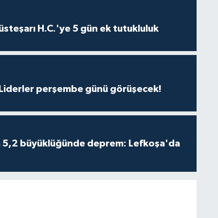
steşarı H.C.'ye 5 gün ek tutukluluk
: Liderler perşembe günü görüşecek!
da 5,2 büyüklüğünde deprem: Lefkoşa'da