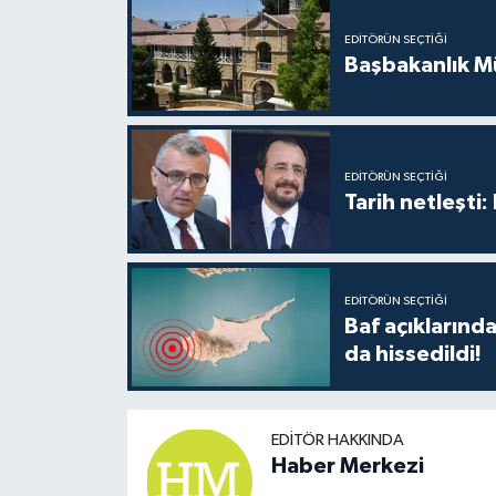
EDITÖRÜN SEÇTIĞI
Başbakanlık Mü
EDITÖRÜN SEÇTIĞI
Tarih netleşti
EDITÖRÜN SEÇTIĞI
Baf açıkların
da hissedildi!
EDITÖR HAKKINDA
Haber Merkezi