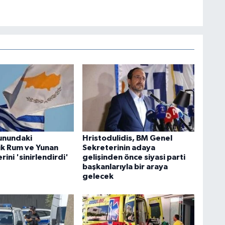
runundaki
Hristodulidis, BM Genel
lik Rum ve Yunan
Sekreterinin adaya
ini 'sinirlendirdi'
gelişinden önce siyasi parti
başkanlarıyla bir araya
gelecek