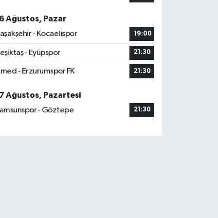
6 Ağustos, Pazar
aşakşehir - Kocaelispor
19:00
eşiktaş - Eyüpspor
21:30
med - Erzurumspor FK
21:30
7 Ağustos, Pazartesi
amsunspor - Göztepe
21:30