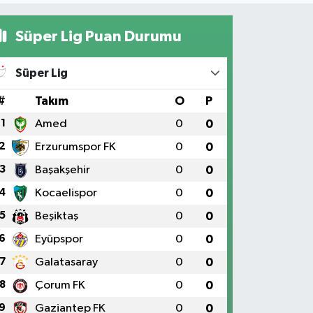
Süper Lig Puan Durumu
Süper Lig
#
Takım
O
P
1
Amed
0
0
2
Erzurumspor FK
0
0
3
Başakşehir
0
0
4
Kocaelispor
0
0
5
Beşiktaş
0
0
6
Eyüpspor
0
0
7
Galatasaray
0
0
8
Çorum FK
0
0
9
Gaziantep FK
0
0