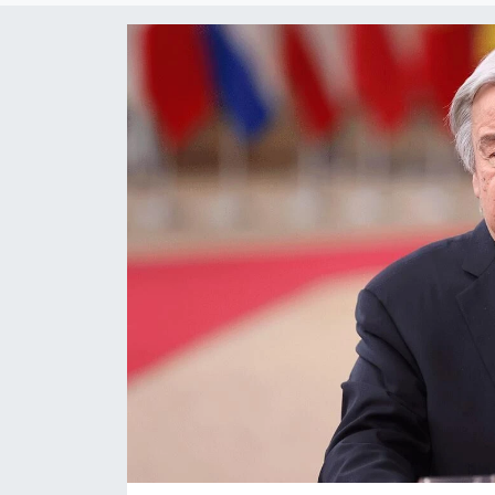
ESENTEPE
GAZİMAĞUSA
GİRNE
GÜNDEM
GÜNEY KIBRIS
İÇ HABERLER
KÜLTÜR SANAT
LAPTA
LEFKOŞA