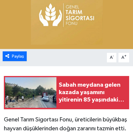
ESENTEPE
GAZİMAĞUSA
GİRNE
GÜNDEM
Paylaş
-
+
A
A
GÜNEY KIBRIS
Sabah meydana gelen
İÇ HABERLER
kazada yaşamını
yitirenin 85 yaşındaki
KÜLTÜR SANAT
Turan Obalı olduğu
açıklandı
LAPTA
Genel Tarım Sigortası Fonu, üreticilerin büyükbaş
hayvan düşüklerinden doğan zararını tazmin etti.
LEFKOŞA