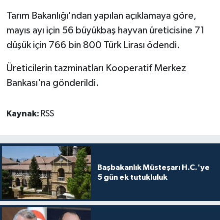
Tarım Bakanlığı'ndan yapılan açıklamaya göre,
MAGAZİN
mayıs ayı için 56 büyükbaş hayvan üreticisine 71
düşük için 766 bin 800 Türk Lirası ödendi.
Nöbetçi Eczaneler
Üreticilerin tazminatları Kooperatif Merkez
ÖZEL HABER
Bankası'na gönderildi.
SAĞLIK
Kaynak:
RSS
SİYASET
SPOR
Başbakanlık Müsteşarı H.C.'ye
TATLISU
5 gün ek tutukluluk
TEKNOLOJİ