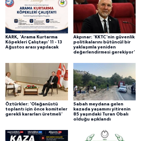
KARK, 'Arama Kurtarma
Akpınar: 'KKTC'nin güvenlik
Köpekleri Çalıştayı' 11 - 13
politikalarını bütüncül bir
Ağustos arası yapılacak
yaklaşımla yeniden
değerlendirmesi gerekiyor'
Öztürkler: 'Olağanüstü
Sabah meydana gelen
toplantı için önce komiteler
kazada yaşamını yitirenin
gerekli kararları üretmeli'
85 yaşındaki Turan Obalı
olduğu açıklandı