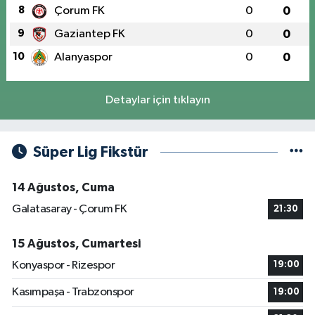
8
Çorum FK
0
0
9
Gaziantep FK
0
0
10
Alanyaspor
0
0
Detaylar için tıklayın
Süper Lig Fikstür
14 Ağustos, Cuma
Galatasaray - Çorum FK
21:30
15 Ağustos, Cumartesi
Konyaspor - Rizespor
19:00
Kasımpaşa - Trabzonspor
19:00