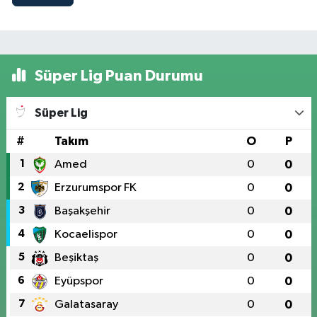
Süper Lig Puan Durumu
Süper Lig
#
Takım
O
P
1
Amed
0
0
2
Erzurumspor FK
0
0
3
Başakşehir
0
0
4
Kocaelispor
0
0
5
Beşiktaş
0
0
6
Eyüpspor
0
0
7
Galatasaray
0
0