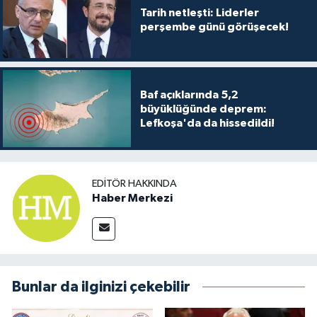
TİCARET
Tarih netleşti: Liderler
perşembe günü görüşecek!
YAŞAM
Baf açıklarında 5,2
büyüklüğünde deprem:
Lefkoşa'da da hissedildi!
EDITÖR HAKKINDA
Haber Merkezi
Bunlar da ilginizi çekebilir