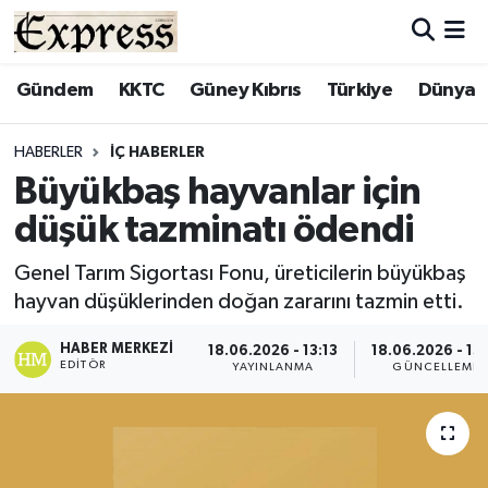
ALAYKÖY
Hava Durumu
Gündem
KKTC
Güney Kıbrıs
Türkiye
Dünya
ALSANCAK
Trafik Durumu
HABERLER
İÇ HABERLER
Büyükbaş hayvanlar için
BİLİM
Süper Lig Puan Durumu ve Fikstür
düşük tazminatı ödendi
ÇATALKÖY
Tüm Manşetler
Genel Tarım Sigortası Fonu, üreticilerin büyükbaş
hayvan düşüklerinden doğan zararını tazmin etti.
DÜNYA
Son Dakika Haberleri
HABER MERKEZI
18.06.2026 - 13:13
18.06.2026 - 13:
EĞİTİM
Haber Arşivi
EDITÖR
YAYINLANMA
GÜNCELLEME
EKONOMİ
ENGLISH