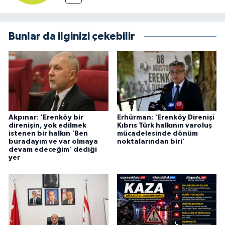
Bunlar da ilginizi çekebilir
Akpınar: 'Erenköy bir
Erhürman: 'Erenköy Direnişi
direnişin, yok edilmek
Kıbrıs Türk halkının varoluş
istenen bir halkın 'Ben
mücadelesinde dönüm
buradayım ve var olmaya
noktalarından biri'
devam edeceğim' dediği
yer