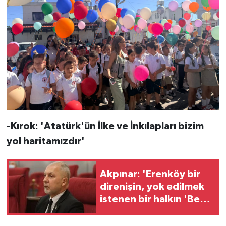
-Kırok: 'Atatürk'ün İlke ve İnkılapları bizim
yol haritamızdır'
Akpınar: 'Erenköy bir
direnişin, yok edilmek
istenen bir halkın 'Ben
buradayım ve var
olmaya devam