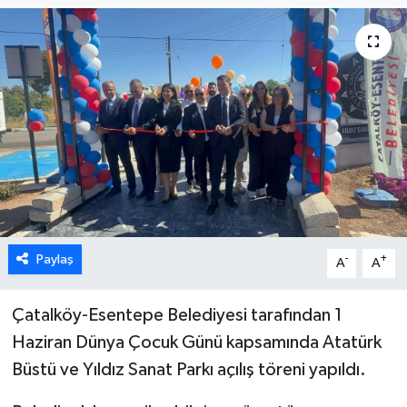
ESENTEPE
GAZİMAĞUSA
GİRNE
GÜNDEM
GÜNEY KIBRIS
Paylaş
-
+
A
A
İÇ HABERLER
KÜLTÜR SANAT
Çatalköy-Esentepe Belediyesi tarafından 1
Haziran Dünya Çocuk Günü kapsamında Atatürk
LAPTA
Büstü ve Yıldız Sanat Parkı açılış töreni yapıldı.
LEFKOŞA