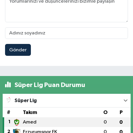
Gönder
Süper Lig Puan Durumu
Süper Lig
#
Takım
O
P
1
Amed
0
0
2
Erzurumspor FK
0
0