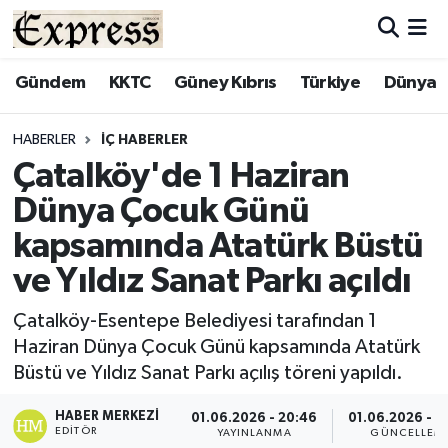
ALAYKÖY
Hava Durumu
Gündem
KKTC
Güney Kıbrıs
Türkiye
Dünya
ALSANCAK
Trafik Durumu
HABERLER
İÇ HABERLER
Çatalköy'de 1 Haziran
BİLİM
Süper Lig Puan Durumu ve Fikstür
Dünya Çocuk Günü
ÇATALKÖY
Tüm Manşetler
kapsamında Atatürk Büstü
ve Yıldız Sanat Parkı açıldı
DÜNYA
Son Dakika Haberleri
Çatalköy-Esentepe Belediyesi tarafından 1
EĞİTİM
Haber Arşivi
Haziran Dünya Çocuk Günü kapsamında Atatürk
Büstü ve Yıldız Sanat Parkı açılış töreni yapıldı.
EKONOMİ
HABER MERKEZI
01.06.2026 - 20:46
01.06.2026 - 2
ENGLISH
EDITÖR
YAYINLANMA
GÜNCELLEM