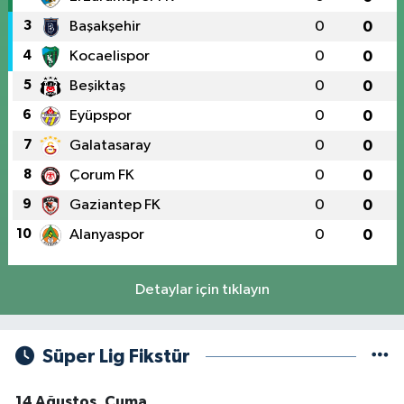
3
Başakşehir
0
0
4
Kocaelispor
0
0
5
Beşiktaş
0
0
6
Eyüpspor
0
0
7
Galatasaray
0
0
8
Çorum FK
0
0
9
Gaziantep FK
0
0
10
Alanyaspor
0
0
Detaylar için tıklayın
Süper Lig Fikstür
14 Ağustos, Cuma