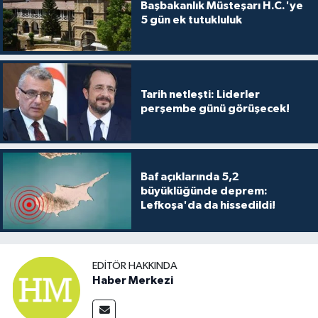
Başbakanlık Müsteşarı H.C.'ye
5 gün ek tutukluluk
Tarih netleşti: Liderler
perşembe günü görüşecek!
Baf açıklarında 5,2
büyüklüğünde deprem:
Lefkoşa'da da hissedildi!
EDITÖR HAKKINDA
Haber Merkezi