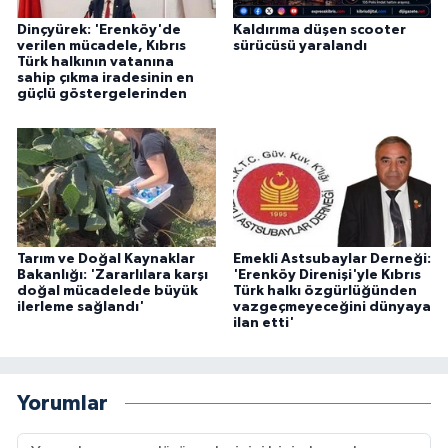
Dinçyürek: 'Erenköy'de
Kaldırıma düşen scooter
verilen mücadele, Kıbrıs
sürücüsü yaralandı
Türk halkının vatanına
sahip çıkma iradesinin en
güçlü göstergelerinden
Tarım ve Doğal Kaynaklar
Emekli Astsubaylar Derneği:
Bakanlığı: 'Zararlılara karşı
'Erenköy Direnişi'yle Kıbrıs
doğal mücadelede büyük
Türk halkı özgürlüğünden
ilerleme sağlandı'
vazgeçmeyeceğini dünyaya
ilan etti'
Yorumlar