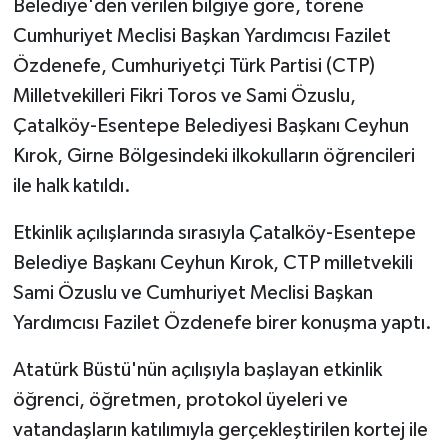
Belediye'den verilen bilgiye göre, törene
Cumhuriyet Meclisi Başkan Yardımcısı Fazilet
MAGAZİN
Özdenefe, Cumhuriyetçi Türk Partisi (CTP)
Milletvekilleri Fikri Toros ve Sami Özuslu,
Nöbetçi Eczaneler
Çatalköy-Esentepe Belediyesi Başkanı Ceyhun
ÖZEL HABER
Kırok, Girne Bölgesindeki ilkokulların öğrencileri
ile halk katıldı.
SAĞLIK
Etkinlik açılışlarında sırasıyla Çatalköy-Esentepe
SİYASET
Belediye Başkanı Ceyhun Kırok, CTP milletvekili
Sami Özuslu ve Cumhuriyet Meclisi Başkan
SPOR
Yardımcısı Fazilet Özdenefe birer konuşma yaptı.
TATLISU
Atatürk Büstü'nün açılışıyla başlayan etkinlik
öğrenci, öğretmen, protokol üyeleri ve
TEKNOLOJİ
vatandaşların katılımıyla gerçekleştirilen kortej ile