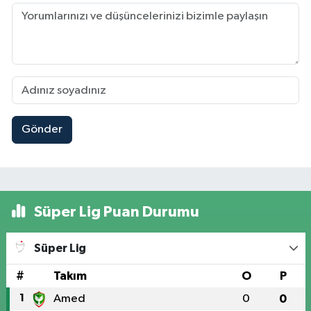
Gönder
Süper Lig Puan Durumu
Süper Lig
#
Takım
O
P
1
Amed
0
0