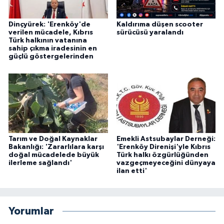
Dinçyürek: 'Erenköy'de
Kaldırıma düşen scooter
verilen mücadele, Kıbrıs
sürücüsü yaralandı
Türk halkının vatanına
sahip çıkma iradesinin en
güçlü göstergelerinden
Tarım ve Doğal Kaynaklar
Emekli Astsubaylar Derneği:
Bakanlığı: 'Zararlılara karşı
'Erenköy Direnişi'yle Kıbrıs
doğal mücadelede büyük
Türk halkı özgürlüğünden
ilerleme sağlandı'
vazgeçmeyeceğini dünyaya
ilan etti'
Yorumlar