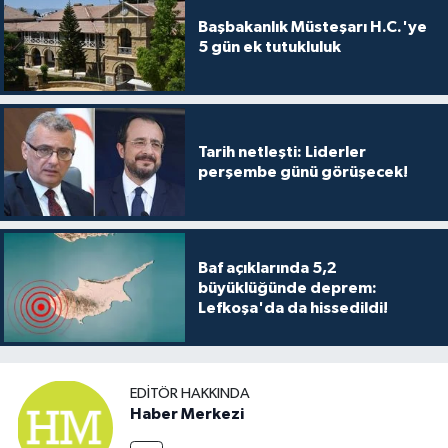
Başbakanlık Müsteşarı H.C.'ye
5 gün ek tutukluluk
Tarih netleşti: Liderler
perşembe günü görüşecek!
Baf açıklarında 5,2
büyüklüğünde deprem:
Lefkoşa'da da hissedildi!
EDITÖR HAKKINDA
Haber Merkezi