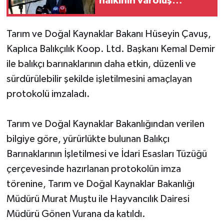
halkının varoluş
mücadelesinde dönüm
MAGAZİN
noktalarından biri'
Tarım ve Doğal Kaynaklar Bakanı Hüseyin Çavuş,
Kaplıca Balıkçılık Koop. Ltd. Başkanı Kemal Demir
Nöbetçi Eczaneler
ile balıkçı barınaklarının daha etkin, düzenli ve
ÖZEL HABER
sürdürülebilir şekilde işletilmesini amaçlayan
protokolü imzaladı.
SAĞLIK
Tarım ve Doğal Kaynaklar Bakanlığından verilen
SİYASET
bilgiye göre, yürürlükte bulunan Balıkçı
SPOR
Barınaklarının İşletilmesi ve İdari Esasları Tüzüğü
çerçevesinde hazırlanan protokolün imza
TATLISU
törenine, Tarım ve Doğal Kaynaklar Bakanlığı
Müdürü Murat Muştu ile Hayvancılık Dairesi
TEKNOLOJİ
Müdürü Gönen Vurana da katıldı.