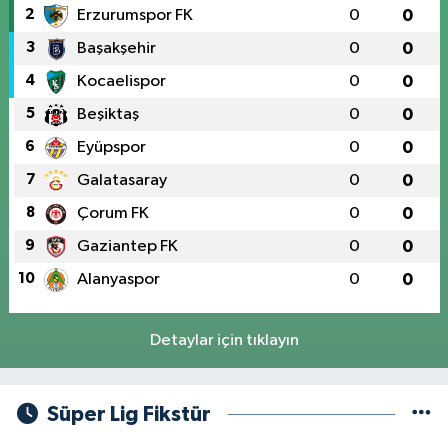
2
Erzurumspor FK
0
0
3
Başakşehir
0
0
4
Kocaelispor
0
0
5
Beşiktaş
0
0
6
Eyüpspor
0
0
7
Galatasaray
0
0
8
Çorum FK
0
0
9
Gaziantep FK
0
0
10
Alanyaspor
0
0
Detaylar için tıklayın
Süper Lig Fikstür