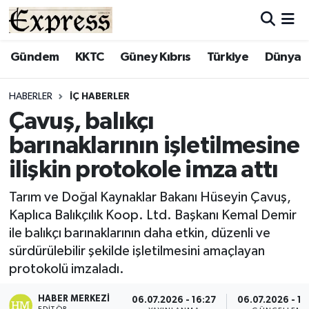
ALAYKÖY
Hava Durumu
Gündem
KKTC
Güney Kıbrıs
Türkiye
Dünya
ALSANCAK
Trafik Durumu
HABERLER
İÇ HABERLER
Çavuş, balıkçı
BİLİM
Süper Lig Puan Durumu ve Fikstür
barınaklarının işletilmesine
ÇATALKÖY
Tüm Manşetler
ilişkin protokole imza attı
DÜNYA
Son Dakika Haberleri
Tarım ve Doğal Kaynaklar Bakanı Hüseyin Çavuş,
Kaplıca Balıkçılık Koop. Ltd. Başkanı Kemal Demir
EĞİTİM
Haber Arşivi
ile balıkçı barınaklarının daha etkin, düzenli ve
sürdürülebilir şekilde işletilmesini amaçlayan
EKONOMİ
protokolü imzaladı.
ENGLISH
HABER MERKEZI
06.07.2026 - 16:27
06.07.2026 - 16
EDITÖR