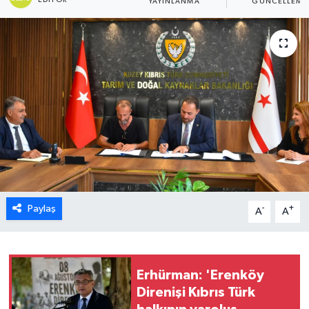
YAYINLANMA
GÜNCELLEME
ESENTEPE
GAZİMAĞUSA
GİRNE
GÜNDEM
GÜNEY KIBRIS
İÇ HABERLER
Paylaş
-
+
A
A
KÜLTÜR SANAT
LAPTA
Erhürman: 'Erenköy
Direnişi Kıbrıs Türk
LEFKOŞA