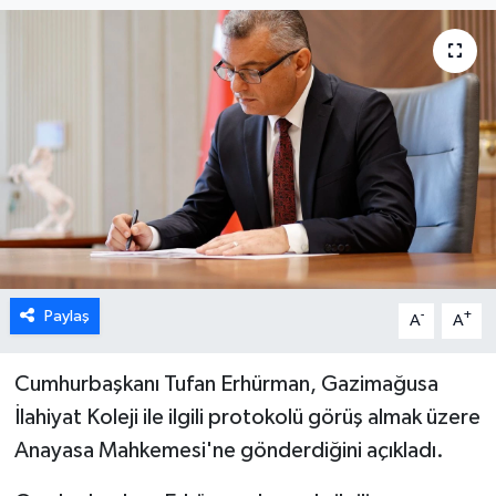
ESENTEPE
GAZİMAĞUSA
GİRNE
GÜNDEM
GÜNEY KIBRIS
Paylaş
-
+
A
A
İÇ HABERLER
KÜLTÜR SANAT
Cumhurbaşkanı Tufan Erhürman, Gazimağusa
İlahiyat Koleji ile ilgili protokolü
görüş almak üzere
LAPTA
Anayasa Mahkemesi'ne gönderdiğini açıkladı.
LEFKOŞA