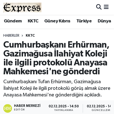
ALAYKÖY
Hava Durumu
Gündem
KKTC
Güney Kıbrıs
Türkiye
Dünya
ALSANCAK
Trafik Durumu
HABERLER
KKTC
Cumhurbaşkanı Erhürman,
BİLİM
Süper Lig Puan Durumu ve Fikstür
Gazimağusa İlahiyat Koleji
ÇATALKÖY
Tüm Manşetler
ile ilgili protokolü Anayasa
Mahkemesi'ne gönderdi
DÜNYA
Son Dakika Haberleri
Cumhurbaşkanı Tufan Erhürman, Gazimağusa
EĞİTİM
Haber Arşivi
İlahiyat Koleji ile ilgili protokolü görüş almak üzere
Anayasa Mahkemesi'ne gönderdiğini açıkladı.
EKONOMİ
HABER MERKEZI
02.12.2025 - 14:50
02.12.2025 - 14:
ENGLISH
EDITÖR
YAYINLANMA
GÜNCELLEME