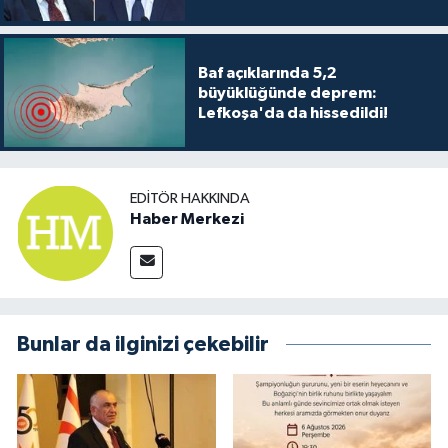
Baf açıklarında 5,2
büyüklüğünde deprem:
Lefkoşa'da da hissedildi!
EDITÖR HAKKINDA
Haber Merkezi
Bunlar da ilginizi çekebilir