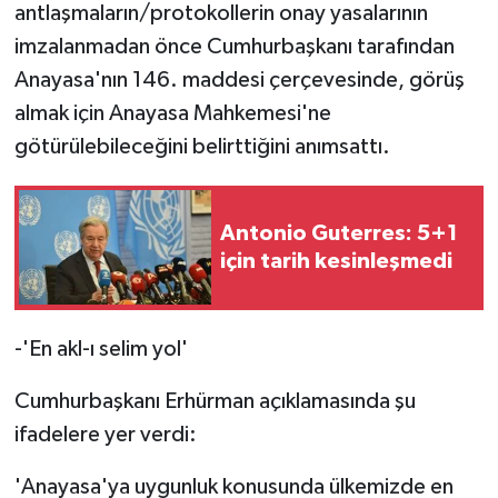
TİCARET
antlaşmaların/protokollerin onay yasalarının
imzalanmadan önce Cumhurbaşkanı tarafından
YAŞAM
Anayasa'nın 146. maddesi çerçevesinde, görüş
almak için Anayasa Mahkemesi'ne
götürülebileceğini belirttiğini anımsattı.
Antonio Guterres: 5+1
için tarih kesinleşmedi
-'En akl-ı selim yol'
Cumhurbaşkanı Erhürman açıklamasında şu
ifadelere yer verdi:
'Anayasa'ya uygunluk konusunda ülkemizde en