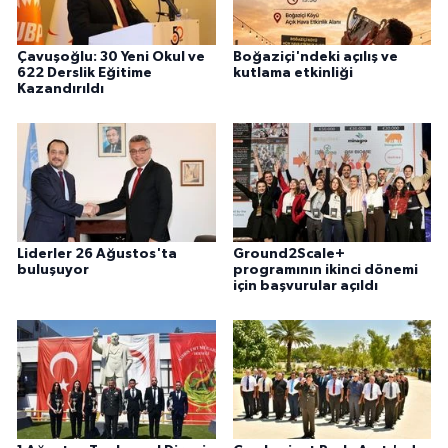
Çavuşoğlu: 30 Yeni Okul ve
Boğaziçi'ndeki açılış ve
622 Derslik Eğitime
kutlama etkinliği
Kazandırıldı
Liderler 26 Ağustos'ta
Ground2Scale+
buluşuyor
programının ikinci dönemi
için başvurular açıldı