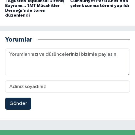
1 Ağustos Toplumsal Direniş
Cumhuriyet Parkı Anıtı'nda
Bayramı... TMT Mücahitler
çelenk sunma töreni yapıldı
Derneği'nde tören
düzenlendi
Yorumlar
Gönder