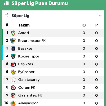
Süper Lig Puan Durumu
Süper Lig
#
Takım
O
P
1
Amed
0
0
2
Erzurumspor FK
0
0
3
Başakşehir
0
0
4
Kocaelispor
0
0
5
Beşiktaş
0
0
6
Eyüpspor
0
0
7
Galatasaray
0
0
8
Çorum FK
0
0
9
Gaziantep FK
0
0
10
Alanyaspor
0
0