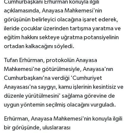
Cumhurbaşkanı Erhürman konuyla ilgili
açıklamasında, Anayasa Mahkemesi'nin
MAGAZİN
görüşünün belirleyici olacağına işaret ederek,
ileride çocuklar üzerinden tartışma yaratma ve
Nöbetçi Eczaneler
eğitim hakkını sekteye uğratma potansiyelinin
ÖZEL HABER
ortadan kalkacağını söyledi.
SAĞLIK
Tufan Erhürman, protokolün Anayasa
Mahkemesi'ne götürülmesiyle, Anayasa'nın
SİYASET
Cumhurbaşkanı'na verdiği 'Cumhuriyet
Anayasası'na saygıyı, kamu işlerinin kesintisiz ve
SPOR
düzenle yürütülmesini' sağlama görevine de
uygun yöntemin seçilmiş olacağını vurguladı.
TATLISU
Erhürman, Anayasa Mahkemesi'nin konuyla ilgili
TEKNOLOJİ
bir görüşünde, uluslararası