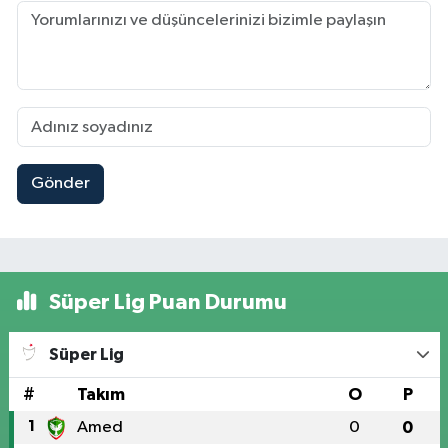
Gönder
Süper Lig Puan Durumu
Süper Lig
#
Takım
O
P
1
Amed
0
0