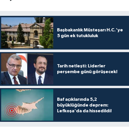
Başbakanlık Müsteşarı H.C.'ye
5 gün ek tutukluluk
Tarih netleşti: Liderler
perşembe günü görüşecek!
Baf açıklarında 5,2
büyüklüğünde deprem:
Lefkoşa'da da hissedildi!