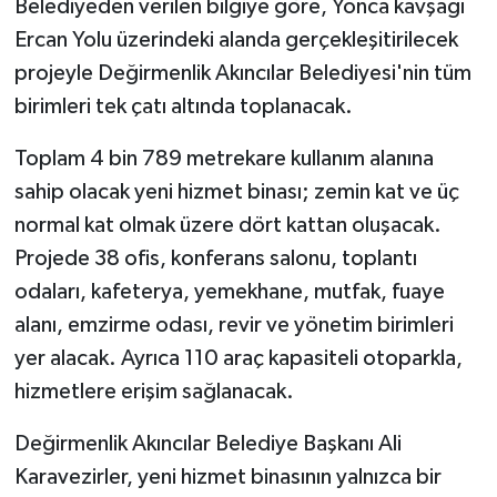
Belediyeden verilen bilgiye göre, Yonca kavşağı
Ercan Yolu üzerindeki alanda gerçekleşitirilecek
MAGAZİN
projeyle Değirmenlik Akıncılar Belediyesi'nin tüm
birimleri tek çatı altında toplanacak.
Nöbetçi Eczaneler
Toplam 4 bin 789 metrekare kullanım alanına
ÖZEL HABER
sahip olacak yeni hizmet binası; zemin kat ve üç
SAĞLIK
normal kat olmak üzere dört kattan oluşacak.
Projede 38 ofis, konferans salonu, toplantı
SİYASET
odaları, kafeterya, yemekhane, mutfak, fuaye
alanı, emzirme odası, revir ve yönetim birimleri
SPOR
yer alacak. Ayrıca 110 araç kapasiteli otoparkla,
hizmetlere erişim sağlanacak.
TATLISU
Değirmenlik Akıncılar Belediye Başkanı Ali
TEKNOLOJİ
Karavezirler, yeni hizmet binasının yalnızca bir