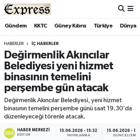
ALAYKÖY
Hava Durumu
Gündem
KKTC
Güney Kıbrıs
Türkiye
Dünya
ALSANCAK
Trafik Durumu
HABERLER
İÇ HABERLER
Değirmenlik Akıncılar
BİLİM
Süper Lig Puan Durumu ve Fikstür
Belediyesi yeni hizmet
ÇATALKÖY
Tüm Manşetler
binasının temelini
perşembe gün atacak
DÜNYA
Son Dakika Haberleri
Değirmenlik Akıncılar Belediyesi, yeni hizmet
EĞİTİM
Haber Arşivi
binasının temelini perşembe günü saat 19.30'da
düzenleyeceği törenle atacak.
EKONOMİ
HABER MERKEZI
15.06.2026 - 15:32
15.06.2026 - 15
ENGLISH
EDITÖR
YAYINLANMA
GÜNCELLEME