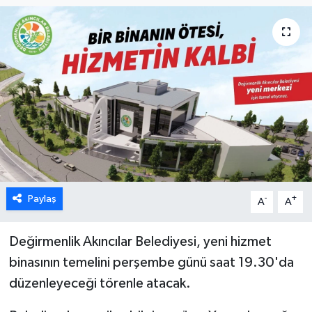
ESENTEPE
GAZİMAĞUSA
GİRNE
GÜNDEM
GÜNEY KIBRIS
Paylaş
-
+
A
A
İÇ HABERLER
KÜLTÜR SANAT
Değirmenlik Akıncılar Belediyesi, yeni hizmet
binasının temelini perşembe günü saat 19.30'da
LAPTA
düzenleyeceği törenle atacak.
LEFKOŞA