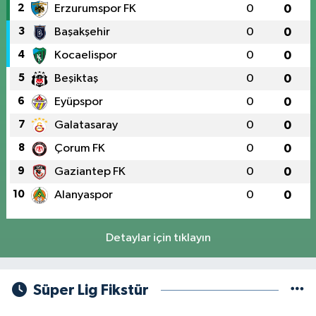
2
Erzurumspor FK
0
0
3
Başakşehir
0
0
4
Kocaelispor
0
0
5
Beşiktaş
0
0
6
Eyüpspor
0
0
7
Galatasaray
0
0
8
Çorum FK
0
0
9
Gaziantep FK
0
0
10
Alanyaspor
0
0
Detaylar için tıklayın
Süper Lig Fikstür