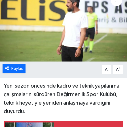
ESENTEPE
GAZİMAĞUSA
GİRNE
GÜNDEM
GÜNEY KIBRIS
Paylaş
-
+
A
A
İÇ HABERLER
Yeni sezon öncesinde kadro ve teknik yapılanma
çalışmalarını sürdüren Değirmenlik Spor Kulübü,
KÜLTÜR SANAT
teknik heyetiyle yeniden anlaşmaya vardığını
duyurdu.
LAPTA
LEFKOŞA