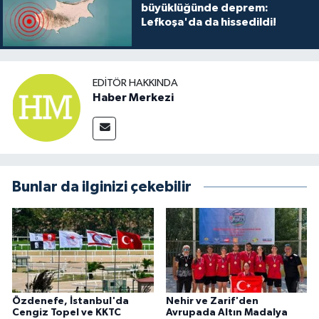
büyüklüğünde deprem:
Lefkoşa'da da hissedildi!
EDITÖR HAKKINDA
Haber Merkezi
Bunlar da ilginizi çekebilir
Özdenefe, İstanbul'da
Nehir ve Zarif'den
Cengiz Topel ve KKTC
Avrupada Altın Madalya