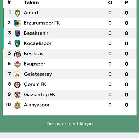
#
Takım
O
P
1
Amed
0
0
2
Erzurumspor FK
0
0
3
Başakşehir
0
0
4
Kocaelispor
0
0
5
Beşiktaş
0
0
6
Eyüpspor
0
0
7
Galatasaray
0
0
8
Çorum FK
0
0
9
Gaziantep FK
0
0
10
Alanyaspor
0
0
Detaylar için tıklayın