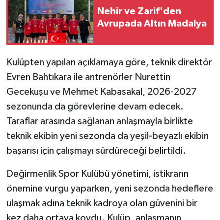
Nehir ve Zarif'den
Avrupada Altın Madalya
MAGAZİN
Nöbetçi Eczaneler
Kulüpten yapılan açıklamaya göre, teknik direktör
ÖZEL HABER
Evren Bahtıkara ile antrenörler Nurettin
Gecekuşu ve Mehmet Kabasakal, 2026-2027
SAĞLIK
sezonunda da görevlerine devam edecek.
Taraflar arasında sağlanan anlaşmayla birlikte
SİYASET
teknik ekibin yeni sezonda da yeşil-beyazlı ekibin
SPOR
başarısı için çalışmayı sürdüreceği belirtildi.
Değirmenlik Spor Kulübü yönetimi, istikrarın
TATLISU
önemine vurgu yaparken, yeni sezonda hedeflere
TEKNOLOJİ
ulaşmak adına teknik kadroya olan güvenini bir
kez daha ortaya koydu. Kulüp, anlaşmanın