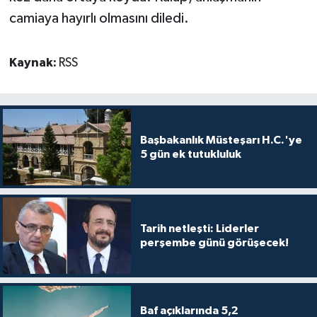
TİCARET
camiaya hayırlı olmasını diledi.
YAŞAM
Kaynak:
RSS
Başbakanlık Müsteşarı H.C.'ye
5 gün ek tutukluluk
Tarih netleşti: Liderler
perşembe günü görüşecek!
Baf açıklarında 5,2