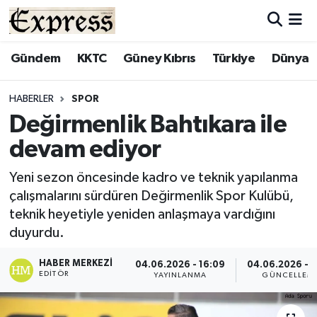
ALAYKÖY
Hava Durumu
Gündem
KKTC
Güney Kıbrıs
Türkiye
Dünya
ALSANCAK
Trafik Durumu
HABERLER
SPOR
Değirmenlik Bahtıkara ile
BİLİM
Süper Lig Puan Durumu ve Fikstür
devam ediyor
ÇATALKÖY
Tüm Manşetler
Yeni sezon öncesinde kadro ve teknik yapılanma
çalışmalarını sürdüren Değirmenlik Spor Kulübü,
DÜNYA
Son Dakika Haberleri
teknik heyetiyle yeniden anlaşmaya vardığını
duyurdu.
EĞİTİM
Haber Arşivi
HABER MERKEZI
04.06.2026 - 16:09
04.06.2026 - 1
EKONOMİ
EDITÖR
YAYINLANMA
GÜNCELLEM
ENGLISH