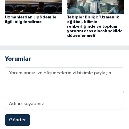
Uzmanlardan Lipödem'le
Tabipler Birliği: 'Uzmanlık
ilgili bilgilendirme
eğitimi, bilimin
rehberliğinde ve toplum
yararını esas alacak şekilde
düzenlenmeli'
Yorumlar
Gönder