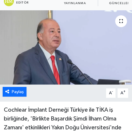
EDITÖR
YAYINLANMA
GÜNCELLEM
ESENTEPE
GAZİMAĞUSA
GİRNE
GÜNDEM
GÜNEY KIBRIS
İÇ HABERLER
Paylaş
-
+
A
A
KÜLTÜR SANAT
Cochlear İmplant Derneği Türkiye ile TİKA iş
LAPTA
birliğinde, 'Birlikte Başardık Şimdi İlham Olma
Zamanı' etkinlikleri Yakın Doğu Üniversitesi'nde
LEFKOŞA