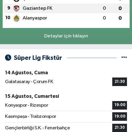
9
Gaziantep FK
0
0
10
Alanyaspor
0
0
Detaylar için tıklayın
Süper Lig Fikstür
14 Ağustos, Cuma
Galatasaray - Çorum FK
21:30
15 Ağustos, Cumartesi
Konyaspor - Rizespor
19:00
Kasımpaşa - Trabzonspor
19:00
Gençlerbirliği S.K. - Fenerbahçe
21:30