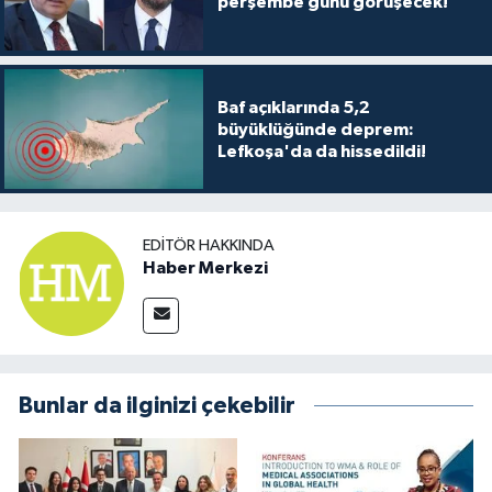
perşembe günü görüşecek!
Baf açıklarında 5,2
büyüklüğünde deprem:
Lefkoşa'da da hissedildi!
EDITÖR HAKKINDA
Haber Merkezi
Bunlar da ilginizi çekebilir