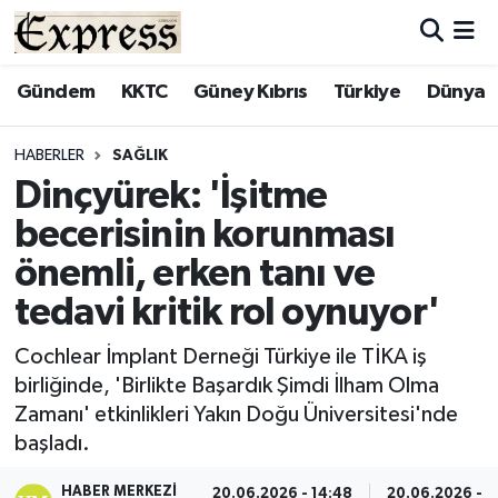
ALAYKÖY
Hava Durumu
Gündem
KKTC
Güney Kıbrıs
Türkiye
Dünya
ALSANCAK
Trafik Durumu
HABERLER
SAĞLIK
Dinçyürek: 'İşitme
BİLİM
Süper Lig Puan Durumu ve Fikstür
becerisinin korunması
ÇATALKÖY
Tüm Manşetler
önemli, erken tanı ve
tedavi kritik rol oynuyor'
DÜNYA
Son Dakika Haberleri
Cochlear İmplant Derneği Türkiye ile TİKA iş
EĞİTİM
Haber Arşivi
birliğinde, 'Birlikte Başardık Şimdi İlham Olma
Zamanı' etkinlikleri Yakın Doğu Üniversitesi'nde
EKONOMİ
başladı.
ENGLISH
HABER MERKEZI
20.06.2026 - 14:48
20.06.2026 - 1