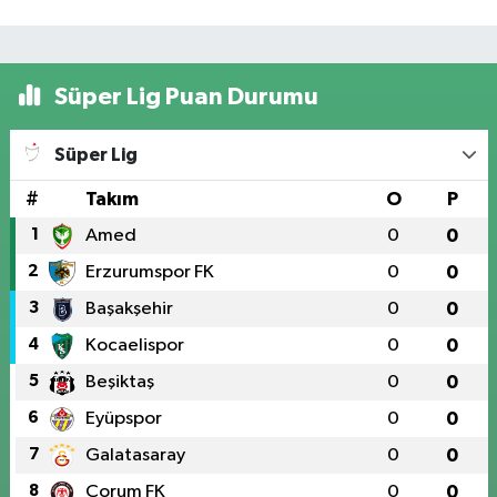
Süper Lig Puan Durumu
Süper Lig
#
Takım
O
P
1
Amed
0
0
2
Erzurumspor FK
0
0
3
Başakşehir
0
0
4
Kocaelispor
0
0
5
Beşiktaş
0
0
6
Eyüpspor
0
0
7
Galatasaray
0
0
8
Çorum FK
0
0