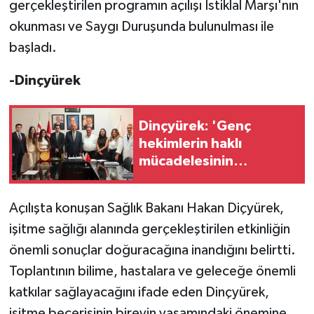
gerçekleştirilen programın açılışı İstiklal Marşı'nın
TİCARET
okunması ve Saygı Duruşunda bulunulması ile
YAŞAM
başladı.
-Dinçyürek
Dinçyürek: 'Genç
hekimlerin haklı
mücadelesinin
yanındayız'
Açılışta konuşan Sağlık Bakanı Hakan Diçyürek,
işitme sağlığı alanında gerçekleştirilen etkinliğin
önemli sonuçlar doğuracağına inandığını belirtti.
Toplantının bilime, hastalara ve geleceğe önemli
katkılar sağlayacağını ifade eden Dinçyürek,
işitme becerisinin bireyin yaşamındaki önemine