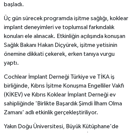
başladı.
MAGAZİN
Üç gün sürecek programda işitme sağlığı, koklear
implant deneyimleri ve toplumsal farkındalık
Nöbetçi Eczaneler
konuları ele alınacak. Etkinliğin açılışında konuşan
ÖZEL HABER
Sağlık Bakanı Hakan Diçyürek, işitme yetisinin
önemine dikkati çekerek, erken tanıya vurgu
SAĞLIK
yaptı.
SİYASET
Cochlear İmplant Derneği Türkiye ve TİKA iş
birliğinde, Kıbrıs İşitme Konuşma Engelliler Vakfı
SPOR
(KİKEV) ve Kıbrıs Koklear İmplant Derneği ev
sahipliğinde 'Birlikte Başardık Şimdi İlham Olma
TATLISU
Zamanı' adlı etkinlik gerçekleştiriliyor.
TEKNOLOJİ
Yakın Doğu Üniversitesi, Büyük Kütüphane'de