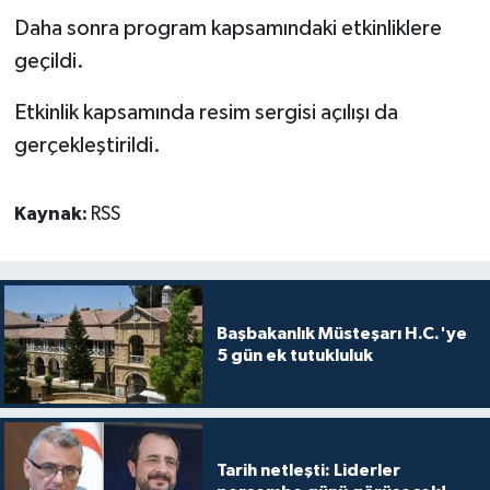
Daha sonra program kapsamındaki etkinliklere
geçildi.
Etkinlik kapsamında resim sergisi açılışı da
gerçekleştirildi.
Kaynak:
RSS
Başbakanlık Müsteşarı H.C.'ye
5 gün ek tutukluluk
Tarih netleşti: Liderler