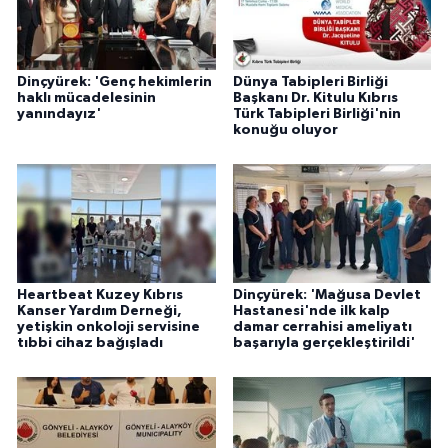
Dinçyürek: 'Genç hekimlerin
Dünya Tabipleri Birliği
haklı mücadelesinin
Başkanı Dr. Kitulu Kıbrıs
yanındayız'
Türk Tabipleri Birliği'nin
konuğu oluyor
Heartbeat Kuzey Kıbrıs
Dinçyürek: 'Mağusa Devlet
Kanser Yardım Derneği,
Hastanesi'nde ilk kalp
yetişkin onkoloji servisine
damar cerrahisi ameliyatı
tıbbi cihaz bağışladı
başarıyla gerçekleştirildi'