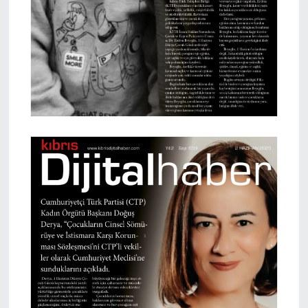
TİCARET
YAŞAM