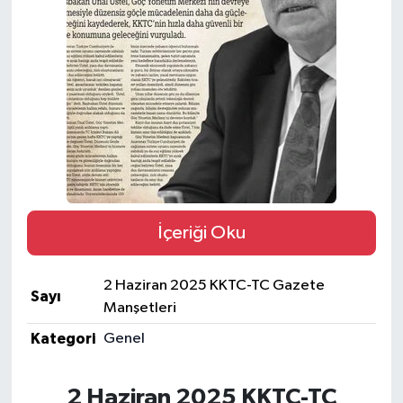
ESENTEPE
GAZİMAĞUSA
GİRNE
GÜNDEM
GÜNEY KIBRIS
İçeriği Oku
İÇ HABERLER
2 Haziran 2025 KKTC-TC Gazete
Sayı
KÜLTÜR SANAT
Manşetleri
Kategori
Genel
LAPTA
2 Haziran 2025 KKTC-TC
LEFKOŞA