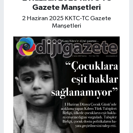
Gazete Manşetleri
MAGAZİN
2 Haziran 2025 KKTC-TC Gazete
Manşetleri
Nöbetçi Eczaneler
ÖZEL HABER
SAĞLIK
SİYASET
SPOR
TATLISU
TEKNOLOJİ