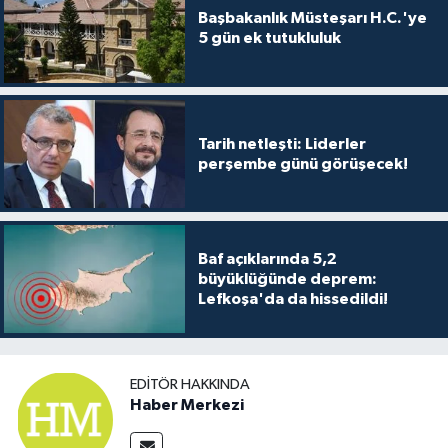
Başbakanlık Müsteşarı H.C.'ye
5 gün ek tutukluluk
Tarih netleşti: Liderler
perşembe günü görüşecek!
Baf açıklarında 5,2
büyüklüğünde deprem:
Lefkoşa'da da hissedildi!
EDITÖR HAKKINDA
Haber Merkezi