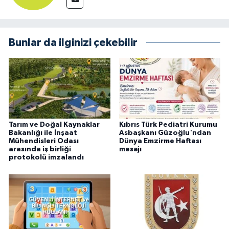
Bunlar da ilginizi çekebilir
Tarım ve Doğal Kaynaklar
Kıbrıs Türk Pediatri Kurumu
Bakanlığı ile İnşaat
Asbaşkanı Güzoğlu'ndan
Mühendisleri Odası
Dünya Emzirme Haftası
arasında iş birliği
mesajı
protokolü imzalandı