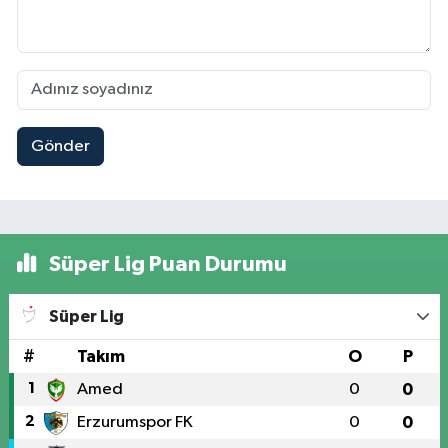
Gönder
Süper Lig Puan Durumu
Süper Lig
#
Takım
O
P
1
Amed
0
0
2
Erzurumspor FK
0
0