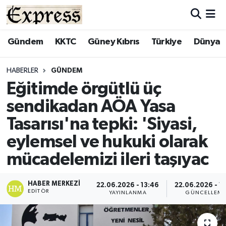
ALAYKÖY
Hava Durumu
Gündem
KKTC
Güney Kıbrıs
Türkiye
Dünya
ALSANCAK
Trafik Durumu
HABERLER
GÜNDEM
Eğitimde örgütlü üç
BİLİM
Süper Lig Puan Durumu ve Fikstür
sendikadan AÖA Yasa
ÇATALKÖY
Tüm Manşetler
Tasarısı'na tepki: 'Siyasi,
eylemsel ve hukuki olarak
DÜNYA
Son Dakika Haberleri
mücadelemizi ileri taşıyac
EĞİTİM
Haber Arşivi
HABER MERKEZI
22.06.2026 - 13:46
22.06.2026 - 1
EKONOMİ
EDITÖR
YAYINLANMA
GÜNCELLEM
ENGLISH