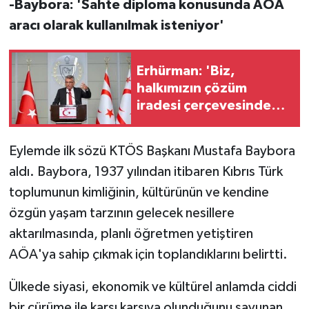
-Baybora: 'Sahte diploma konusunda AÖA
TİCARET
aracı olarak kullanılmak isteniyor'
YAŞAM
Erhürman: 'Biz,
halkımızın çözüm
iradesi çerçevesinde
hazırız. Bunu açıkça
söyledik. Gerisi laf-ı
Eylemde ilk sözü KTÖS Başkanı Mustafa Baybora
güzaf'
aldı. Baybora, 1937 yılından itibaren Kıbrıs Türk
toplumunun kimliğinin, kültürünün ve kendine
özgün yaşam tarzının gelecek nesillere
aktarılmasında, planlı öğretmen yetiştiren
AÖA'ya sahip çıkmak için toplandıklarını belirtti.
Ülkede siyasi, ekonomik ve kültürel anlamda ciddi
bir çürüme ile karşı karşıya olunduğunu savunan