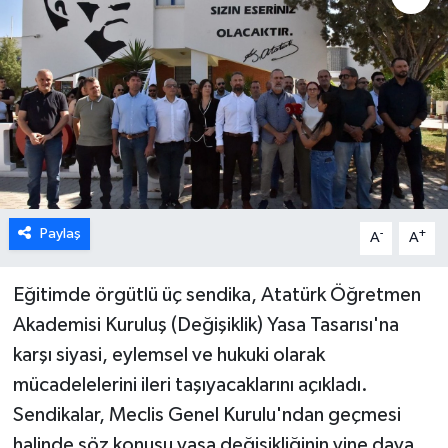
ESENTEPE
GAZİMAĞUSA
GİRNE
GÜNDEM
Paylaş
-
+
A
A
GÜNEY KIBRIS
İÇ HABERLER
Eğitimde örgütlü üç sendika, Atatürk Öğretmen
Akademisi Kuruluş (Değişiklik) Yasa Tasarısı'na
KÜLTÜR SANAT
karşı siyasi, eylemsel ve hukuki olarak
mücadelelerini ileri taşıyacaklarını açıkladı.
LAPTA
Sendikalar, Meclis Genel Kurulu'ndan geçmesi
LEFKOŞA
halinde söz konusu yasa değişikliğinin yine dava