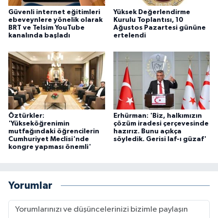
Güvenli internet eğitimleri
Yüksek Değerlendirme
ebeveynlere yönelik olarak
Kurulu Toplantısı, 10
BRT ve Telsim YouTube
Ağustos Pazartesi gününe
kanalında başladı
ertelendi
Öztürkler:
Erhürman: 'Biz, halkımızın
'Yükseköğrenimin
çözüm iradesi çerçevesinde
mutfağındaki öğrencilerin
hazırız. Bunu açıkça
Cumhuriyet Meclisi'nde
söyledik. Gerisi laf-ı güzaf'
kongre yapması önemli'
Yorumlar