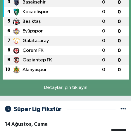
3
Başakşehir
0
0
4
Kocaelispor
0
0
5
Beşiktaş
0
0
6
Eyüpspor
0
0
7
Galatasaray
0
0
8
Çorum FK
0
0
9
Gaziantep FK
0
0
10
Alanyaspor
0
0
Detaylar için tıklayın
Süper Lig Fikstür
14 Ağustos, Cuma