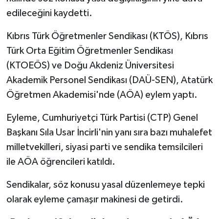
edileceğini kaydetti.
MAGAZİN
Kıbrıs Türk Öğretmenler Sendikası (KTÖS), Kıbrıs
Nöbetçi Eczaneler
Türk Orta Eğitim Öğretmenler Sendikası
(KTOEÖS) ve Doğu Akdeniz Üniversitesi
ÖZEL HABER
Akademik Personel Sendikası (DAÜ-SEN), Atatürk
Öğretmen Akademisi'nde (AÖA) eylem yaptı.
SAĞLIK
Eyleme, Cumhuriyetçi Türk Partisi (CTP) Genel
SİYASET
Başkanı Sıla Usar İncirli'nin yanı sıra bazı muhalefet
milletvekilleri, siyasi parti ve sendika temsilcileri
SPOR
ile AÖA öğrencileri katıldı.
TATLISU
Sendikalar, söz konusu yasal düzenlemeye tepki
TEKNOLOJİ
olarak eyleme çamaşır makinesi de getirdi.