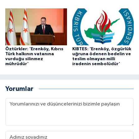
Öztürkler: 'Erenköy, Kıbrıs
KIBTES: 'Erenköy, özgürlük
Türk halkının vatanına
uğruna ödenen bedelin ve
vurduğu silinmez
teslim olmayan milli
mührüdür'
iradenin sembolüdür'
Yorumlar