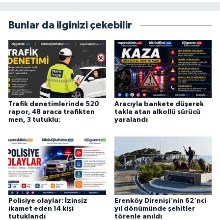
Bunlar da ilginizi çekebilir
Trafik denetimlerinde 520
Aracıyla bankete düşerek
rapor, 48 araca trafikten
takla atan alkollü sürücü
men, 3 tutuklu:
yaralandı
Polisiye olaylar: İzinsiz
Erenköy Direnişi'nin 62'nci
ikamet eden 14 kişi
yıl dönümünde şehitler
tutuklandı
törenle anıldı