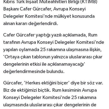
Kıbrıs Türk İnşaat Müteahhitleri Birliği (KTİMB)
Başkanı Cafer Gürcafer,
Avrupa Konseyi
MAGAZİN
Delegeler Komitesi'nde mülkiyet konusunda
alınan kararı değerlendirdi.
Nöbetçi Eczaneler
Cafer Gürcafer yaptığı yazılı açıklamada, Rum
ÖZEL HABER
tarafının Avrupa Konseyi Delegeler Komitesi'nde
SAĞLIK
yapılan oylamada 25 rakamına ulaşmasına ilişkin,
'Ortaya çıkan tablonun yalnızca uluslararası çıkar
SİYASET
dengelerinin etkisi ile açıklanamayacağı'
değerlendirmesinde bulundu.
SPOR
Gürcafer, 'Herkes ektiğini biçer' diye bir söz var.
TATLISU
Biz de ektiğimizi biçtik. Rum kesiminin Avrupa
Konseyi Delegeler Komitesi'nde 25 rakamına
TEKNOLOJİ
ulaşmasında uluslararası çıkar dengelerinin de