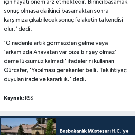
için hayati önem arz etmektedir. Birinci basamak
sonuç olmasa da ikinci basamaktan sonra
karşımıza çıkabilecek sonuç felaketin ta kendisi
olur.' dedi.
'O nedenle artık görmezden gelme veya
'arkamızda Anavatan var bize bir şey olmaz'
deme lüksümüz kalmadı' ifadelerini kullanan
Gürcafer, 'Yapılması gerekenler belli. Tek ihtiyaç
duyulan irade ve kararlılık.' dedi.
Kaynak:
RSS
Başbakanlık Müsteşarı H.C.'ye