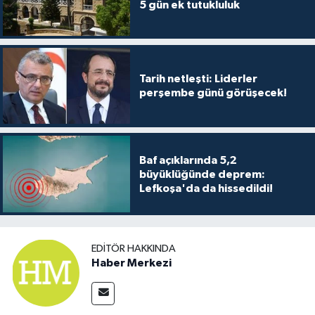
5 gün ek tutukluluk
Tarih netleşti: Liderler
perşembe günü görüşecek!
Baf açıklarında 5,2
büyüklüğünde deprem:
Lefkoşa'da da hissedildi!
EDITÖR HAKKINDA
Haber Merkezi