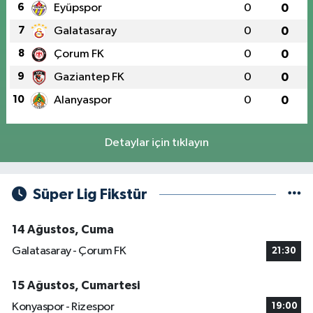
6
Eyüpspor
0
0
7
Galatasaray
0
0
8
Çorum FK
0
0
9
Gaziantep FK
0
0
10
Alanyaspor
0
0
Detaylar için tıklayın
Süper Lig Fikstür
14 Ağustos, Cuma
Galatasaray - Çorum FK
21:30
15 Ağustos, Cumartesi
Konyaspor - Rizespor
19:00