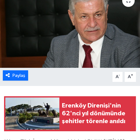
ESENTEPE
GAZİMAĞUSA
GİRNE
GÜNDEM
GÜNEY KIBRIS
Paylaş
-
+
A
A
İÇ HABERLER
Erenköy Direnişi'nin
KÜLTÜR SANAT
62'nci yıl dönümünde
şehitler törenle anıldı
LAPTA
LEFKOŞA