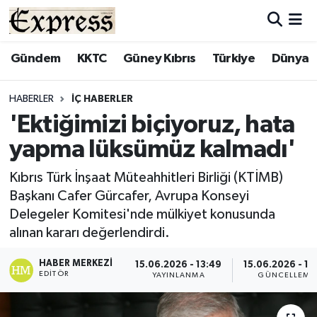
ALAYKÖY
Hava Durumu
Gündem
KKTC
Güney Kıbrıs
Türkiye
Dünya
ALSANCAK
Trafik Durumu
HABERLER
İÇ HABERLER
'Ektiğimizi biçiyoruz, hata
BİLİM
Süper Lig Puan Durumu ve Fikstür
yapma lüksümüz kalmadı'
ÇATALKÖY
Tüm Manşetler
Kıbrıs Türk İnşaat Müteahhitleri Birliği (KTİMB)
Başkanı Cafer Gürcafer, Avrupa Konseyi
DÜNYA
Son Dakika Haberleri
Delegeler Komitesi'nde mülkiyet konusunda
alınan kararı değerlendirdi.
EĞİTİM
Haber Arşivi
HABER MERKEZI
15.06.2026 - 13:49
15.06.2026 - 13
EKONOMİ
EDITÖR
YAYINLANMA
GÜNCELLEME
ENGLISH