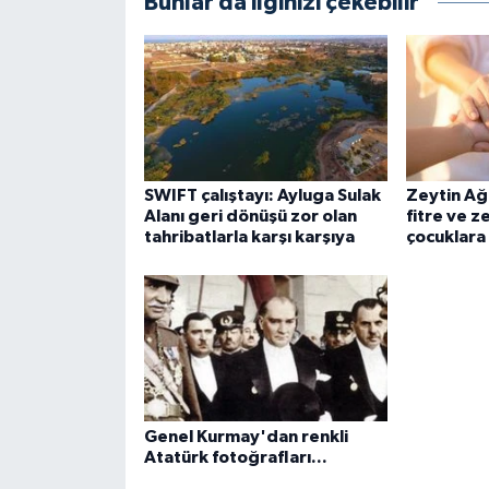
Bunlar da ilginizi çekebilir
SWIFT çalıştayı: Ayluga Sulak
Zeytin Ağ
Alanı geri dönüşü zor olan
fitre ve z
tahribatlarla karşı karşıya
çocuklara
Genel Kurmay'dan renkli
Atatürk fotoğrafları...