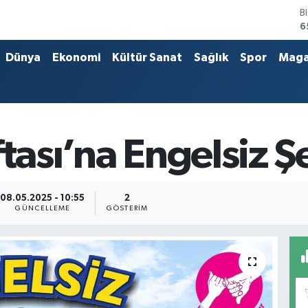
B
6
D
4
Dünya
Ekonomi
Kültür Sanat
Sağlık
Spor
Maga
E
5
S
6
G
6
ftası’na Engelsiz Ş
B
1
08.05.2025 - 10:55
2
GÜNCELLEME
GÖSTERIM