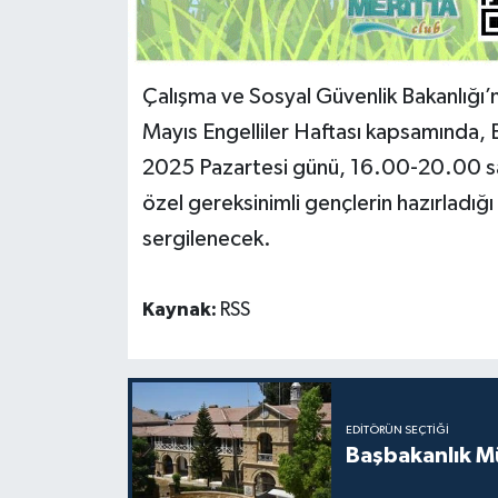
MAGAZİN
Çalışma ve Sosyal Güvenlik Bakanlığı’
Nöbetçi Eczaneler
Mayıs Engelliler Haftası kapsamında, 
ÖZEL HABER
2025 Pazartesi günü, 16.00-20.00 saat
özel gereksinimli gençlerin hazırladığı 
SAĞLIK
sergilenecek.
SİYASET
Kaynak:
RSS
SPOR
TATLISU
EDITÖRÜN SEÇTIĞI
TEKNOLOJİ
Başbakanlık Mü