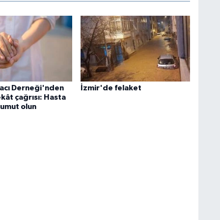
acı Derneği'nden
İzmir'de felaket
ekât çağrısı: Hasta
 umut olun