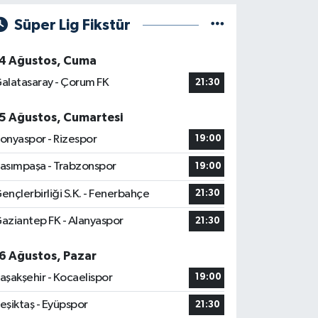
Süper Lig Fikstür
4 Ağustos, Cuma
alatasaray - Çorum FK
21:30
5 Ağustos, Cumartesi
onyaspor - Rizespor
19:00
asımpaşa - Trabzonspor
19:00
ençlerbirliği S.K. - Fenerbahçe
21:30
aziantep FK - Alanyaspor
21:30
6 Ağustos, Pazar
aşakşehir - Kocaelispor
19:00
eşiktaş - Eyüpspor
21:30