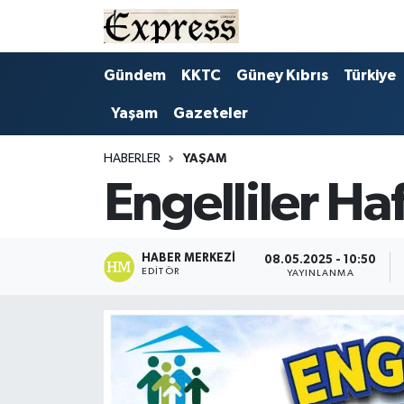
ALAYKÖY
Hava Durumu
Gündem
KKTC
Güney Kıbrıs
Türkiye
Yaşam
Gazeteler
ALSANCAK
Trafik Durumu
BİLİM
Süper Lig Puan Durumu ve Fikstür
HABERLER
YAŞAM
Engelliler Ha
ÇATALKÖY
Tüm Manşetler
DÜNYA
Son Dakika Haberleri
HABER MERKEZI
08.05.2025 - 10:50
EDITÖR
YAYINLANMA
EĞİTİM
Haber Arşivi
EKONOMİ
ENGLISH