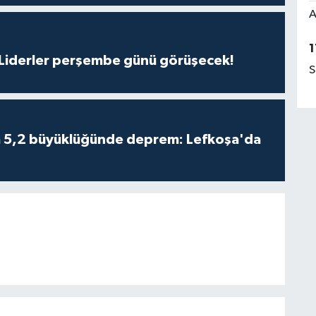
A
1
: Liderler perşembe günü görüşecek!
S
da 5,2 büyüklüğünde deprem: Lefkoşa'da