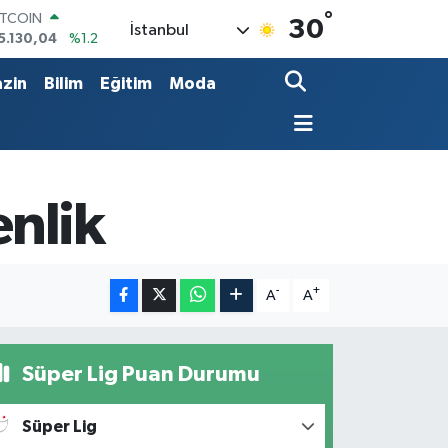
°
ITCOIN
30
İstanbul
5.130,04
%1.2
OLAR
7,7106
%0.17
zin
Bilim
Eğitim
Moda
URO
5,1652
%0.27
TERLİN
4,4046
%0.35
RAM ALTIN
618.49
%2.12
enlik
İST100
3.773
%-19
-
+
A
A
Süper Lig Puan Durumu
Süper Lig