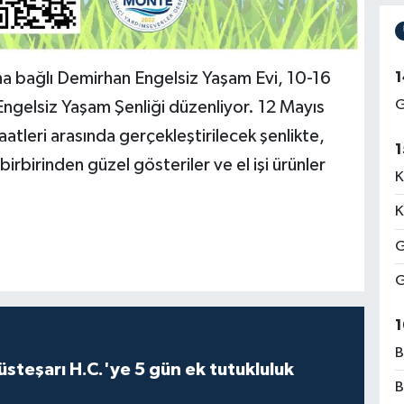
1
na bağlı Demirhan Engelsiz Yaşam Evi, 10-16
G
Engelsiz Yaşam Şenliği düzenliyor. 12 Mayıs
leri arasında gerçekleştirilecek şenlikte,
1
birbirinden güzel gösteriler ve el işi ürünler
K
K
G
G
1
B
steşarı H.C.'ye 5 gün ek tutukluluk
B