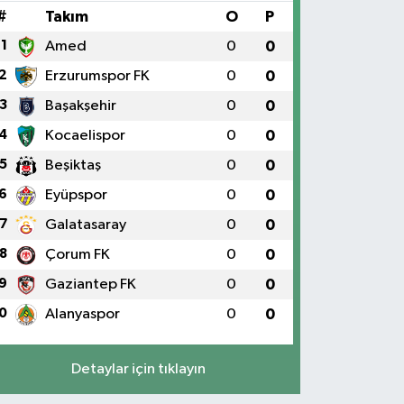
#
Takım
O
P
1
Amed
0
0
2
Erzurumspor FK
0
0
3
Başakşehir
0
0
4
Kocaelispor
0
0
5
Beşiktaş
0
0
6
Eyüpspor
0
0
7
Galatasaray
0
0
8
Çorum FK
0
0
9
Gaziantep FK
0
0
0
Alanyaspor
0
0
Detaylar için tıklayın