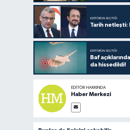
TİCARET
YAŞAM
EDITÖRÜN SEÇTIĞI
Tarih netleşti
EDITÖRÜN SEÇTIĞI
Baf açıkların
da hissedildi!
EDITÖR HAKKINDA
Haber Merkezi